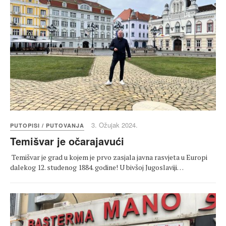
3. Ožujak 2024.
PUTOPISI / PUTOVANJA
Temišvar je očarajavući
Temišvar je grad u kojem je prvo zasjala javna rasvjeta u Europi
dalekog 12. studenog 1884. godine! U bivšoj Jugoslaviji…