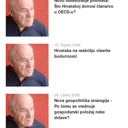
Novo određivanje prioriteta:
Što Hrvatskoj donosi članstvo
u OECD-u?
15. Srpanj 2026.
Hrvatska na raskrižju vlastite
budućnosti
29. Lipanj 2026.
Nova geopolitička strategija -
Po čemu se vrednuje
gospodarski položaj neke
države?