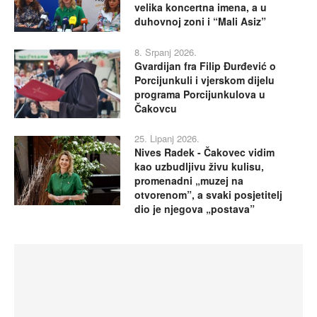
velika koncertna imena, a u
duhovnoj zoni i “Mali Asiz”
8. Srpanj 2026.
Gvardijan fra Filip Đurđević o
Porcijunkuli i vjerskom dijelu
programa Porcijunkulova u
Čakovcu
25. Lipanj 2026.
Nives Radek - Čakovec vidim
kao uzbudljivu živu kulisu,
promenadni „muzej na
otvorenom”, a svaki posjetitelj
dio je njegova „postava”