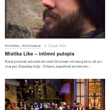
9. Ožujak 2024.
PUTOPISI / PUTOVANJA
Mistika Like – intimni putopis
Kasni polazak automatski znači živciranje od ranog jutra, ali ne i
ovaj put. Današnja želja – Željava, napušteni aerodrom i…