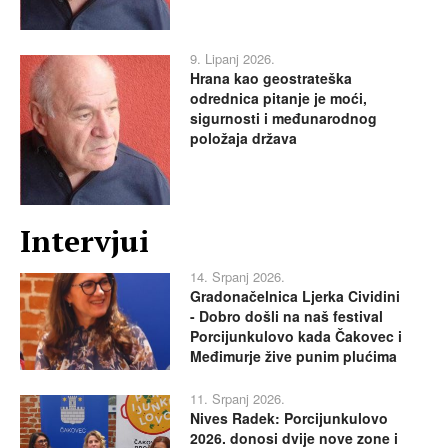
9. Lipanj 2026.
Hrana kao geostrateška
odrednica pitanje je moći,
sigurnosti i međunarodnog
položaja država
Intervjui
14. Srpanj 2026.
Gradonačelnica Ljerka Cividini
- Dobro došli na naš festival
Porcijunkulovo kada Čakovec i
Međimurje žive punim plućima
11. Srpanj 2026.
Nives Radek: Porcijunkulovo
2026. donosi dvije nove zone i