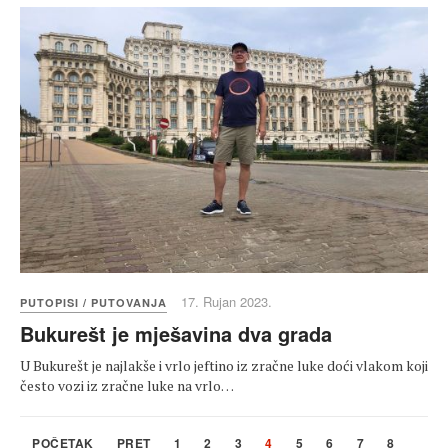
17. Rujan 2023.
PUTOPISI / PUTOVANJA
Bukurešt je mješavina dva grada
U Bukurešt je najlakše i vrlo jeftino iz zračne luke doći vlakom koji
često vozi iz zračne luke na vrlo…
POČETAK
PRET
1
2
3
4
5
6
7
8