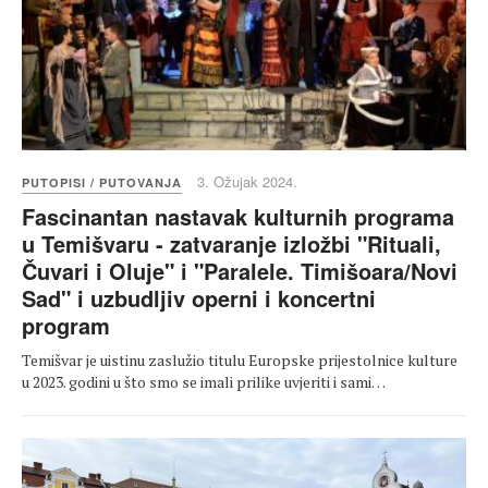
3. Ožujak 2024.
PUTOPISI / PUTOVANJA
Fascinantan nastavak kulturnih programa
u Temišvaru - zatvaranje izložbi "Rituali,
Čuvari i Oluje" i "Paralele. Timišoara/Novi
Sad" i uzbudljiv operni i koncertni
program
Temišvar je uistinu zaslužio titulu Europske prijestolnice kulture
u 2023. godini u što smo se imali prilike uvjeriti i sami…