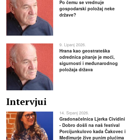
Po čemu se vrednuje
gospodarski položaj neke
države?
9. Lipanj 2026.
Hrana kao geostrateška
odrednica pitanje je moći,
sigurnosti i međunarodnog
položaja država
Intervjui
14. Srpanj 2026.
Gradonačelnica Ljerka Cividini
- Dobro došli na naš festival
Porcijunkulovo kada Čakovec i
Međimurje žive punim plućima