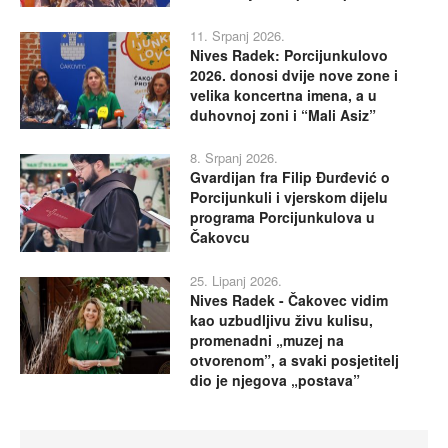
11. Srpanj 2026.
Nives Radek: Porcijunkulovo
2026. donosi dvije nove zone i
velika koncertna imena, a u
duhovnoj zoni i “Mali Asiz”
8. Srpanj 2026.
Gvardijan fra Filip Đurđević o
Porcijunkuli i vjerskom dijelu
programa Porcijunkulova u
Čakovcu
25. Lipanj 2026.
Nives Radek - Čakovec vidim
kao uzbudljivu živu kulisu,
promenadni „muzej na
otvorenom”, a svaki posjetitelj
dio je njegova „postava”