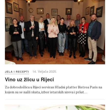
14. Veljača 2025.
JELA I RECEPTI
Vino uz žlicu u Rijeci
Za dobrodošlicu u Rijeci serviran Hladni platter Bistroa Paris na
kojem su se našli skuta, izbor istarskih sireva i pršut…