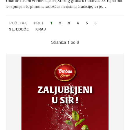
Unatoč lošem vremenu, atrij Starog grada u Čakovcu 28. rujna bio
je ispunjen toplinom, radošću i mirisima tradicije, jer je…
POČETAK
PRET
1
2
3
4
5
6
SLJEDEĆE
KRAJ
Stranica 1 od 6