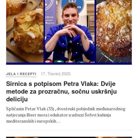
17. Travanj 2025.
JELA I RECEPTI
Sirnica s potpisom Petra Vlaka: Dvije
metode za prozračnu, sočnu uskršnju
deliciju
Splićanin Petar Vlak (33) , dvostruki pobjednik međunarodnog
natjecanja Biser mora i edukator u udruzi Šefovi kuhinja
mediteranskih i europskih…