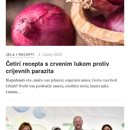
2. Lipanj 2025.
JELA I RECEPTI
Četiri recepta s crvenim lukom protiv
crijevnih parazita
Napuhnuti ste, muče vas plinovi, osjećate umor, često vas boli
trbuh? Svrbi vas područje anusa, osobito noću, imate jako
tamnu…