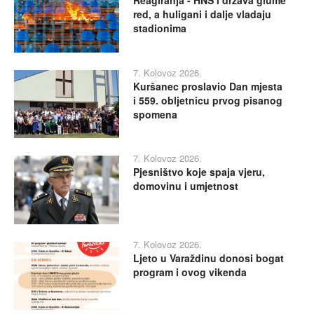
Reagiranja - HNS i država glume
red, a huligani i dalje vladaju
stadionima
7. Kolovoz 2026.
Kuršanec proslavio Dan mjesta
i 559. obljetnicu prvog pisanog
spomena
7. Kolovoz 2026.
Pjesništvo koje spaja vjeru,
domovinu i umjetnost
7. Kolovoz 2026.
Ljeto u Varaždinu donosi bogat
program i ovog vikenda