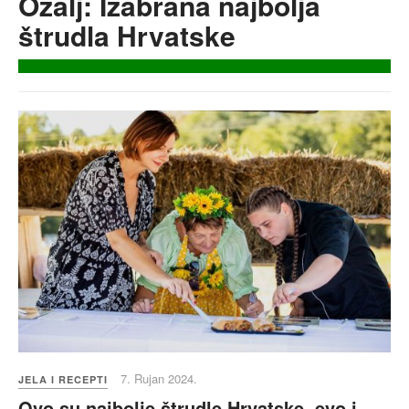
Ozalj: Izabrana najbolja
štrudla Hrvatske
7. Rujan 2024.
JELA I RECEPTI
Ovo su najbolje štrudle Hrvatske, evo i