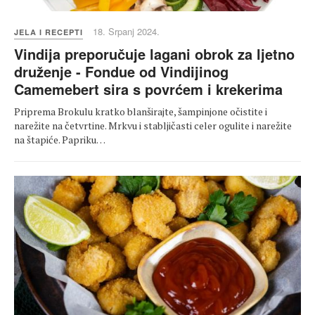
18. Srpanj 2024.
JELA I RECEPTI
Vindija preporučuje lagani obrok za ljetno
druženje - Fondue od Vindijinog
Camemebert sira s povrćem i krekerima
Priprema Brokulu kratko blanširajte, šampinjone očistite i
narežite na četvrtine. Mrkvu i stabljičasti celer ogulite i narežite
na štapiće. Papriku…