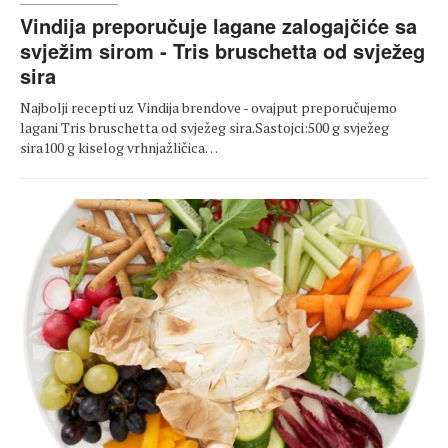
Vindija preporučuje lagane zalogajčiće sa
svježim sirom - Tris bruschetta od svježeg
sira
Najbolji recepti uz Vindija brendove - ovajput preporučujemo
lagani Tris bruschetta od svježeg sira.Sastojci:500 g svježeg
sira100 g kiselog vrhnjažličica…