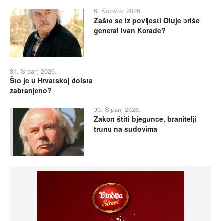
6. Kolovoz 2026.
Zašto se iz povijesti Oluje briše
general Ivan Korade?
31. Srpanj 2026.
Što je u Hrvatskoj doista
zabranjeno?
30. Srpanj 2026.
Zakon štiti bjegunce, branitelji
trunu na sudovima