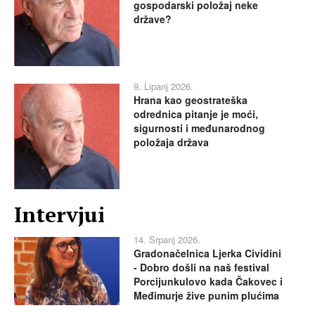
gospodarski položaj neke
države?
9. Lipanj 2026.
Hrana kao geostrateška
odrednica pitanje je moći,
sigurnosti i međunarodnog
položaja država
Intervjui
14. Srpanj 2026.
Gradonačelnica Ljerka Cividini
- Dobro došli na naš festival
Porcijunkulovo kada Čakovec i
Međimurje žive punim plućima