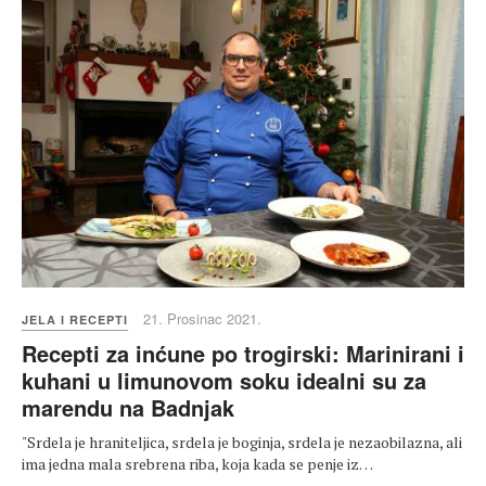
21. Prosinac 2021.
JELA I RECEPTI
Recepti za inćune po trogirski: Marinirani i
kuhani u limunovom soku idealni su za
marendu na Badnjak
"Srdela je hraniteljica, srdela je boginja, srdela je nezaobilazna, ali
ima jedna mala srebrena riba, koja kada se penje iz…