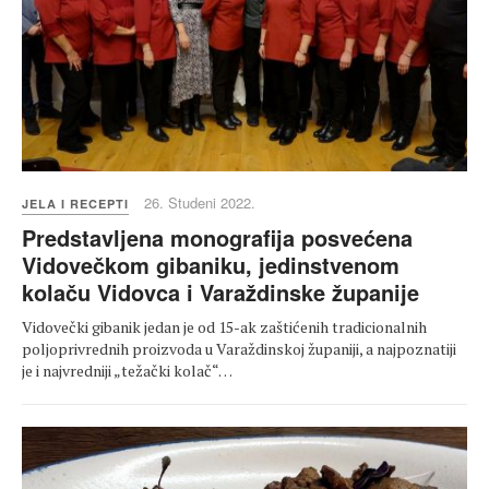
26. Studeni 2022.
JELA I RECEPTI
Predstavljena monografija posvećena
Vidovečkom gibaniku, jedinstvenom
kolaču Vidovca i Varaždinske županije
Vidovečki gibanik jedan je od 15-ak zaštićenih tradicionalnih
poljoprivrednih proizvoda u Varaždinskoj županiji, a najpoznatiji
je i najvredniji „težački kolač“…