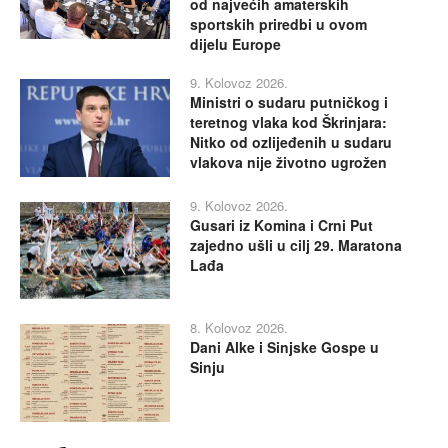
od najvećih amaterskih
sportskih priredbi u ovom
dijelu Europe
9. Kolovoz 2026.
Ministri o sudaru putničkog i
teretnog vlaka kod Škrinjara:
Nitko od ozlijeđenih u sudaru
vlakova nije životno ugrožen
9. Kolovoz 2026.
Gusari iz Komina i Crni Put
zajedno ušli u cilj 29. Maratona
Lađa
8. Kolovoz 2026.
Dani Alke i Sinjske Gospe u
Sinju