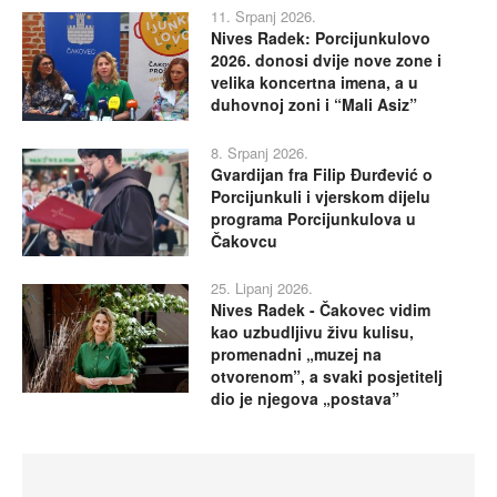
11. Srpanj 2026.
Nives Radek: Porcijunkulovo
2026. donosi dvije nove zone i
velika koncertna imena, a u
duhovnoj zoni i “Mali Asiz”
8. Srpanj 2026.
Gvardijan fra Filip Đurđević o
Porcijunkuli i vjerskom dijelu
programa Porcijunkulova u
Čakovcu
25. Lipanj 2026.
Nives Radek - Čakovec vidim
kao uzbudljivu živu kulisu,
promenadni „muzej na
otvorenom”, a svaki posjetitelj
dio je njegova „postava”