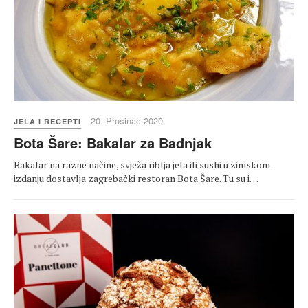
20. Prosinac 2020.
JELA I RECEPTI
Bota Šare: Bakalar za Badnjak
Bakalar na razne načine, svježa riblja jela ili sushi u zimskom
izdanju dostavlja zagrebački restoran Bota Šare. Tu su i…