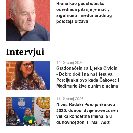
Hrana kao geostrateška
odrednica pitanje je moći,
sigurnosti i međunarodnog
položaja država
Intervjui
14. Srpanj 2026.
Gradonačelnica Ljerka Cividini
- Dobro došli na naš festival
Porcijunkulovo kada Čakovec i
Međimurje žive punim plućima
11. Srpanj 2026.
Nives Radek: Porcijunkulovo
2026. donosi dvije nove zone i
velika koncertna imena, a u
duhovnoj zoni i “Mali Asiz”