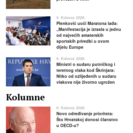
9. Kolovoz 2026.
Plenković uoči Maratona lađa:
„Manifestacija je izrasla u jednu
od najvećih amaterskih
sportskih priredbi u ovom
dijelu Europe
9. Kolovoz 2026.
Ministri o sudaru putničkog i
teretnog vlaka kod Škrinjara:
Nitko od ozlijeđenih u sudaru
vlakova nije životno ugrožen
Kolumne
6. Kolovoz 2026.
Novo određivanje prioriteta:
Što Hrvatskoj donosi članstvo
u OECD-u?