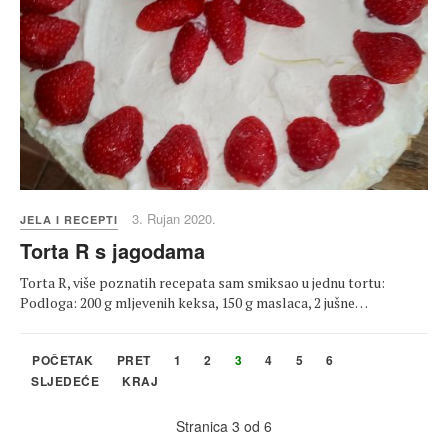
3. Rujan 2020.
JELA I RECEPTI
Torta R s jagodama
Torta R, više poznatih recepata sam smiksao u jednu tortu:
Podloga: 200 g mljevenih keksa, 150 g maslaca, 2 jušne…
POČETAK
PRET
1
2
3
4
5
6
SLJEDEĆE
KRAJ
Stranica 3 od 6