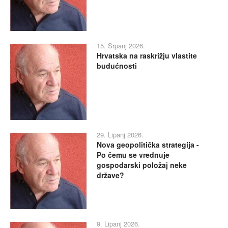
15. Srpanj 2026.
Hrvatska na raskrižju vlastite
budućnosti
29. Lipanj 2026.
Nova geopolitička strategija -
Po čemu se vrednuje
gospodarski položaj neke
države?
9. Lipanj 2026.