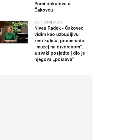
Porcijunkulova u
Čakovcu
25. Lipanj 2026.
Nives Radek - Čakovec
vidim kao uzbudljivu
živu kulisu, promenadni
„muzej na otvorenom”,
a svaki posjetitelj dio je
njegova „postava”