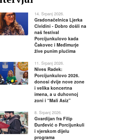
14. Srpanj 2026.
Gradonačelnica Ljerka
Cividini - Dobro došli na
naš festival
Porcijunkulovo kada
Čakovec i Međimurje
žive punim plućima
11. Srpanj 2026.
Nives Radek:
Porcijunkulovo 2026.
donosi dvije nove zone
i velika koncertna
imena, a u duhovnoj
zoni i “Mali Asiz”
8. Srpanj 2026.
Gvardijan fra Filip
Đurđević o Porcijunkuli
i vjerskom dijelu
programa