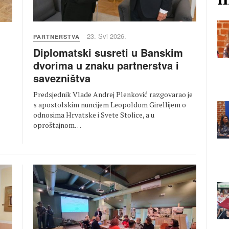
23. Svi 2026.
PARTNERSTVA
Diplomatski susreti u Banskim
dvorima u znaku partnerstva i
savezništva
Predsjednik Vlade Andrej Plenković razgovarao je
s apostolskim nuncijem Leopoldom Girellijem o
odnosima Hrvatske i Svete Stolice, a u
oproštajnom…