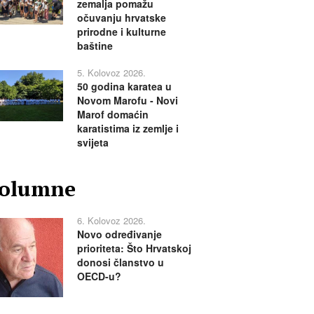
zemalja pomažu
očuvanju hrvatske
prirodne i kulturne
baštine
5. Kolovoz 2026.
50 godina karatea u
Novom Marofu - Novi
Marof domaćin
karatistima iz zemlje i
svijeta
olumne
6. Kolovoz 2026.
Novo određivanje
prioriteta: Što Hrvatskoj
donosi članstvo u
OECD-u?