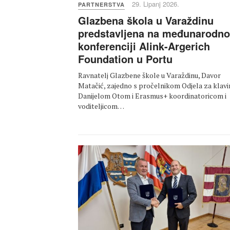
29. Lipanj 2026.
PARTNERSTVA
Glazbena škola u Varaždinu
predstavljena na međunarodno
konferenciji Alink-Argerich
Foundation u Portu
Ravnatelj Glazbene škole u Varaždinu, Davor
Matačić, zajedno s pročelnikom Odjela za klavi
Danijelom Otom i Erasmus+ koordinatoricom i
voditeljicom…