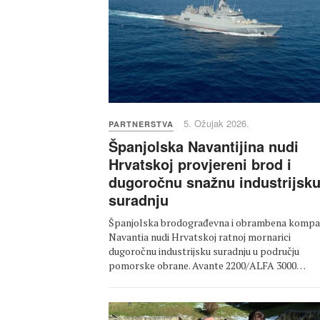
5. Ožujak 2026.
PARTNERSTVA
Španjolska Navantijina nudi
Hrvatskoj provjereni brod i
dugoročnu snažnu industrijsk
suradnju
Španjolska brodograđevna i obrambena kompa
Navantia nudi Hrvatskoj ratnoj mornarici
dugoročnu industrijsku suradnju u području
pomorske obrane. Avante 2200/ALFA 3000…