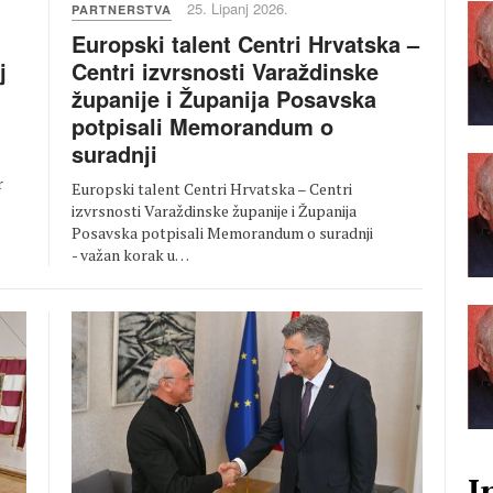
25. Lipanj 2026.
PARTNERSTVA
Europski talent Centri Hrvatska –
Centri izvrsnosti Varaždinske
j
županije i Županija Posavska
potpisali Memorandum o
suradnji
r
Europski talent Centri Hrvatska – Centri
izvrsnosti Varaždinske županije i Županija
Posavska potpisali Memorandum o suradnji
- važan korak u…
I