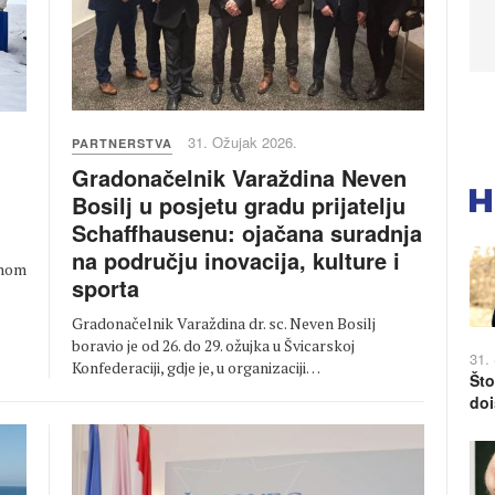
31. Ožujak 2026.
PARTNERSTVA
Gradonačelnik Varaždina Neven
Bosilj u posjetu gradu prijatelju
Schaffhausenu: ojačana suradnja
na području inovacija, kulture i
jnom
sporta
Gradonačelnik Varaždina dr. sc. Neven Bosilj
boravio je od 26. do 29. ožujka u Švicarskoj
31.
Konfederaciji, gdje je, u organizaciji…
Što
doi