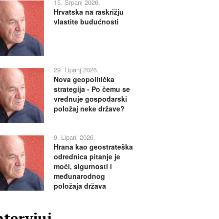
15. Srpanj 2026.
Hrvatska na raskrižju
vlastite budućnosti
29. Lipanj 2026.
Nova geopolitička
strategija - Po čemu se
vrednuje gospodarski
položaj neke države?
9. Lipanj 2026.
Hrana kao geostrateška
odrednica pitanje je
moći, sigurnosti i
međunarodnog
položaja država
ntervjui