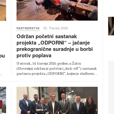
23. Travanj 2026.
PARTNERSTVA
Održan početni sastanak
projekta „ODPORNI“ – jačanje
prekogranične suradnje u borbi
protiv poplava
bu
U utorak, 14. travnja 2026. godine, u Žalcu
(Slovenija) održan je početni („kick-off“) sastanak
partnera projekta „ODPORNI“, kojim je službeno…
.…