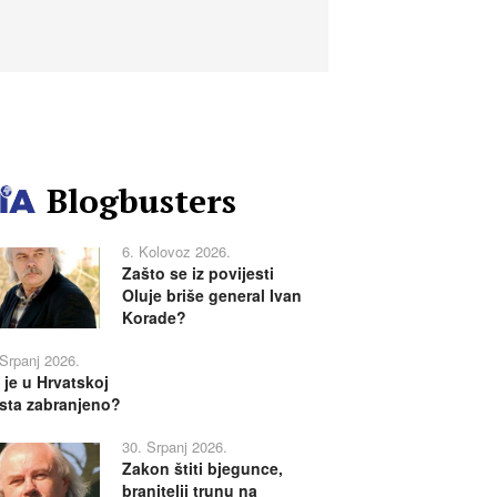
Blogbusters
6. Kolovoz 2026.
Zašto se iz povijesti
Oluje briše general Ivan
Korade?
 Srpanj 2026.
 je u Hrvatskoj
sta zabranjeno?
30. Srpanj 2026.
Zakon štiti bjegunce,
branitelji trunu na