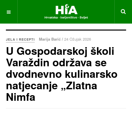
Marija Barić /
24 Ožujak 2026
JELA I RECEPTI
U Gospodarskoj školi
Varaždin održava se
dvodnevno kulinarsko
natjecanje „Zlatna
Nimfa