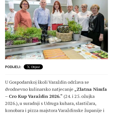
PODIJELI:
U
Gospodarskoj školi Varaždin
održava se
dvodnevno kulinarsko natjecanje
„Zlatna Nimfa
– Cro Kup Varaždin 2026.“
(24. i 25. ožujka
2026.), u suradnji s
Udruga kuhara, slastičara,
konobara i pizza majstora Varaždinske županije
i