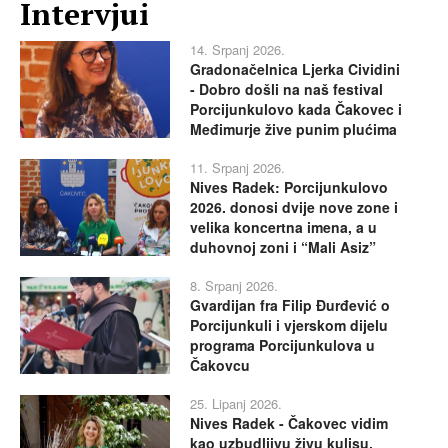
Intervjui
14. Srpanj 2026.
Gradonačelnica Ljerka Cividini
- Dobro došli na naš festival
Porcijunkulovo kada Čakovec i
Međimurje žive punim plućima
11. Srpanj 2026.
Nives Radek: Porcijunkulovo
2026. donosi dvije nove zone i
velika koncertna imena, a u
duhovnoj zoni i “Mali Asiz”
8. Srpanj 2026.
Gvardijan fra Filip Đurđević o
Porcijunkuli i vjerskom dijelu
programa Porcijunkulova u
Čakovcu
25. Lipanj 2026.
Nives Radek - Čakovec vidim
kao uzbudljivu živu kulisu,