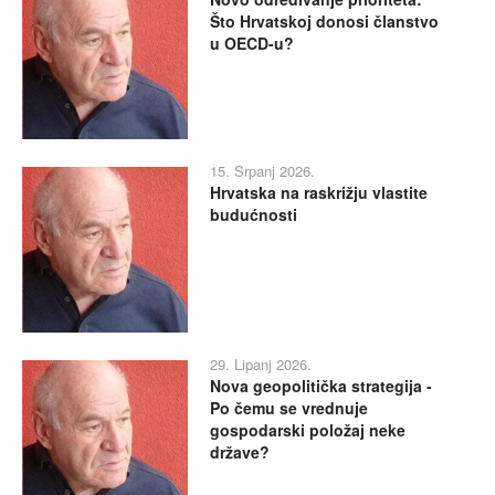
Što Hrvatskoj donosi članstvo
u OECD-u?
15. Srpanj 2026.
Hrvatska na raskrižju vlastite
budućnosti
29. Lipanj 2026.
Nova geopolitička strategija -
Po čemu se vrednuje
gospodarski položaj neke
države?