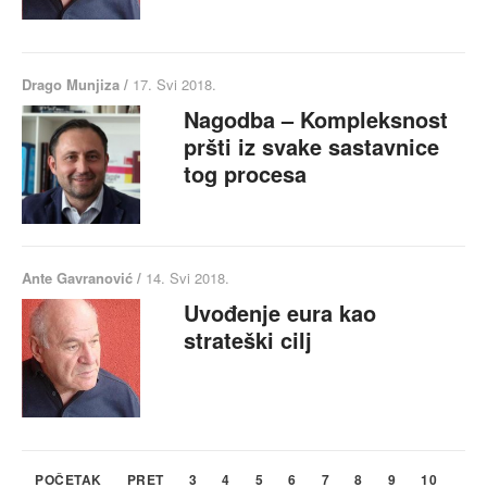
Drago Munjiza /
17. Svi 2018.
Nagodba – Kompleksnost
pršti iz svake sastavnice
tog procesa
Ante Gavranović /
14. Svi 2018.
Uvođenje eura kao
strateški cilj
POČETAK
PRET
3
4
5
6
7
8
9
10