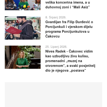
velika koncertna imena, a u
duhovnoj zoni i “Mali Asiz”
8. Srpanj 2026.
Gvardijan fra Filip Đurđević o
Porcijunkuli i vjerskom dijelu
programa Porcijunkulova u
Čakovcu
25. Lipanj 2026.
Nives Radek - Čakovec vidim
kao uzbudljivu živu kulisu,
promenadni „muzej na
otvorenom”, a svaki posjetitelj
dio je njegova „postava”