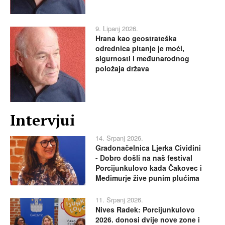
9. Lipanj 2026.
Hrana kao geostrateška
odrednica pitanje je moći,
sigurnosti i međunarodnog
položaja država
Intervjui
14. Srpanj 2026.
Gradonačelnica Ljerka Cividini
- Dobro došli na naš festival
Porcijunkulovo kada Čakovec i
Međimurje žive punim plućima
11. Srpanj 2026.
Nives Radek: Porcijunkulovo
2026. donosi dvije nove zone i