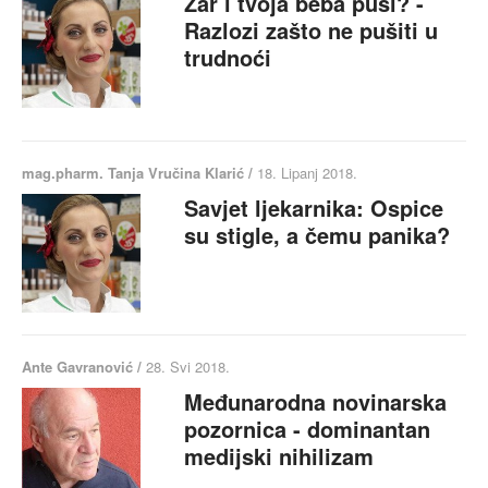
Zar i tvoja beba puši? -
Razlozi zašto ne pušiti u
trudnoći
mag.pharm. Tanja Vručina Klarić /
18. Lipanj 2018.
Savjet ljekarnika: Ospice
su stigle, a čemu panika?
Ante Gavranović /
28. Svi 2018.
Međunarodna novinarska
pozornica - dominantan
medijski nihilizam