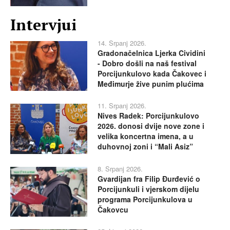
Intervjui
14. Srpanj 2026.
Gradonačelnica Ljerka Cividini
- Dobro došli na naš festival
Porcijunkulovo kada Čakovec i
Međimurje žive punim plućima
11. Srpanj 2026.
Nives Radek: Porcijunkulovo
2026. donosi dvije nove zone i
velika koncertna imena, a u
duhovnoj zoni i “Mali Asiz”
8. Srpanj 2026.
Gvardijan fra Filip Đurđević o
Porcijunkuli i vjerskom dijelu
programa Porcijunkulova u
Čakovcu