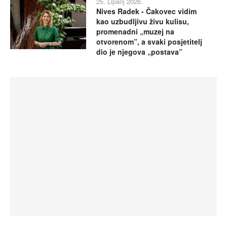
25. Lipanj 2026.
Nives Radek - Čakovec vidim
kao uzbudljivu živu kulisu,
promenadni „muzej na
otvorenom”, a svaki posjetitelj
dio je njegova „postava”