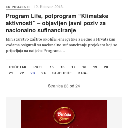
12. Kolovoz 2018.
EU PROJEKTI
Program Life, potprogram “Klimatske
aktivnosti” – objavljen javni poziv za
nacionalno sufinanciranje
Ministarstvo zaštite okoliša i energetike zajedno s Hrvatskim
vodama osigurali su nacionalno sufinanciranje projekata koji se
prijavljuju na natječaj Programa…
POČETAK
PRET
15
16
17
18
19
20
21
22
23
24
SLJEDEĆE
KRAJ
Stranica 23 od 24