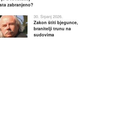
sta zabranjeno?
30. Srpanj 2026.
Zakon štiti bjegunce,
branitelji trunu na
sudovima