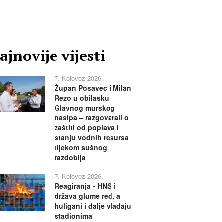
ajnovije vijesti
7. Kolovoz 2026.
Župan Posavec i Milan
Rezo u obilasku
Glavnog murskog
nasipa – razgovarali o
zaštiti od poplava i
stanju vodnih resursa
tijekom sušnog
razdoblja
7. Kolovoz 2026.
Reagiranja - HNS i
država glume red, a
huligani i dalje vladaju
stadionima