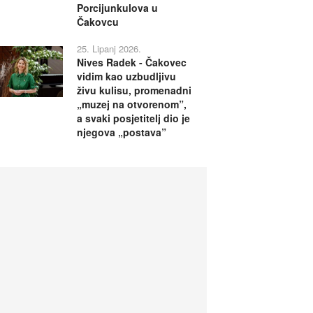
Porcijunkulova u
Čakovcu
25. Lipanj 2026.
Nives Radek - Čakovec
vidim kao uzbudljivu
živu kulisu, promenadni
„muzej na otvorenom”,
a svaki posjetitelj dio je
njegova „postava”