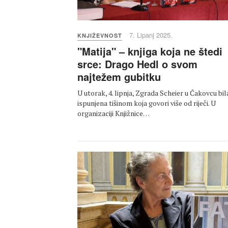
7. Lipanj 2025.
KNJIŽEVNOST
"Matija" – knjiga koja ne štedi
srce: Drago Hedl o svom
najtežem gubitku
U utorak, 4. lipnja, Zgrada Scheier u Čakovcu bila
ispunjena tišinom koja govori više od riječi. U
organizaciji Knjižnice…