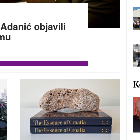
Adanić objavili
emu
K