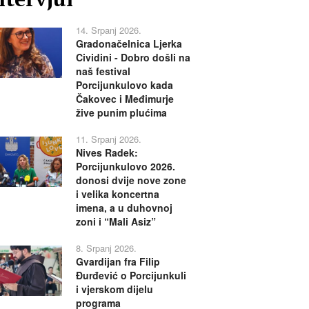
14. Srpanj 2026.
Gradonačelnica Ljerka
Cividini - Dobro došli na
naš festival
Porcijunkulovo kada
Čakovec i Međimurje
žive punim plućima
11. Srpanj 2026.
Nives Radek:
Porcijunkulovo 2026.
donosi dvije nove zone
i velika koncertna
imena, a u duhovnoj
zoni i “Mali Asiz”
8. Srpanj 2026.
Gvardijan fra Filip
Đurđević o Porcijunkuli
i vjerskom dijelu
programa