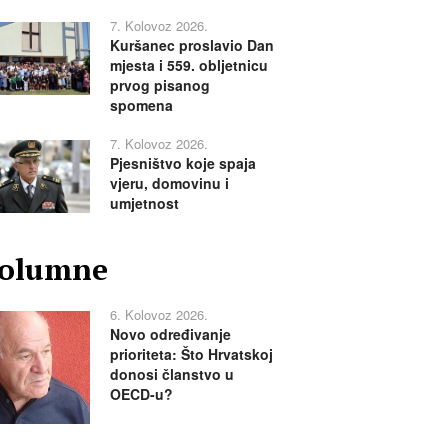
7. Kolovoz 2026.
Kuršanec proslavio Dan
mjesta i 559. obljetnicu
prvog pisanog
spomena
7. Kolovoz 2026.
Pjesništvo koje spaja
vjeru, domovinu i
umjetnost
olumne
6. Kolovoz 2026.
Novo određivanje
prioriteta: Što Hrvatskoj
donosi članstvo u
OECD-u?