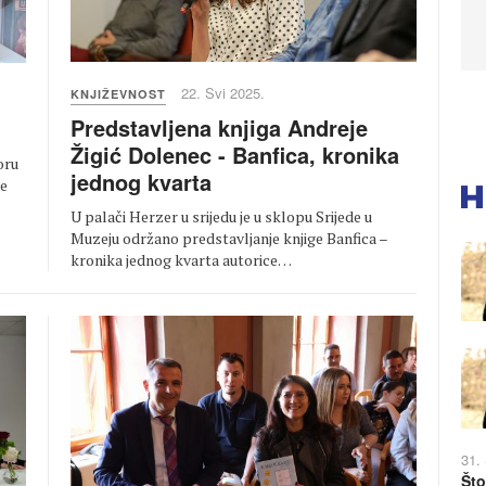
22. Svi 2025.
KNJIŽEVNOST
Predstavljena knjiga Andreje
Žigić Dolenec - Banfica, kronika
oru
jednog kvarta
je
U palači Herzer u srijedu je u sklopu Srijede u
Muzeju održano predstavljanje knjige Banfica –
kronika jednog kvarta autorice…
31.
Što