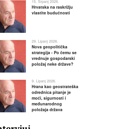
15. Srpanj 2026.
Hrvatska na raskrižju
vlastite budućnosti
29. Lipanj 2026.
Nova geopolitička
strategija - Po čemu se
vrednuje gospodarski
položaj neke države?
9. Lipanj 2026.
Hrana kao geostrateška
odrednica pitanje je
moći, sigurnosti i
međunarodnog
položaja država
ntervjui