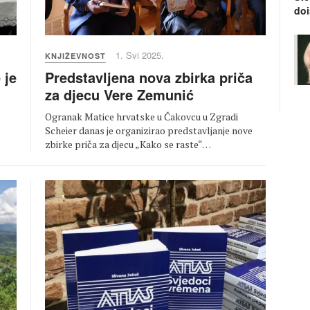
doi
1. Svi 2025.
KNJIŽEVNOST
Predstavljena nova zbirka priča
 je
za djecu Vere Zemunić
Ogranak Matice hrvatske u Čakovcu u Zgradi
Scheier danas je organizirao predstavljanje nove
zbirke priča za djecu „Kako se raste“…