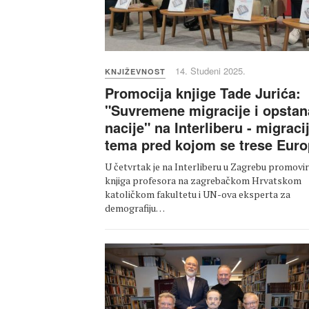
14. Studeni 2025.
KNJIŽEVNOST
Promocija knjige Tade Jurića:
"Suvremene migracije i opstan
nacije" na Interliberu - migraci
tema pred kojom se trese Eur
U četvrtak je na Interliberu u Zagrebu promovi
knjiga profesora na zagrebačkom Hrvatskom
katoličkom fakultetu i UN-ova eksperta za
demografiju…