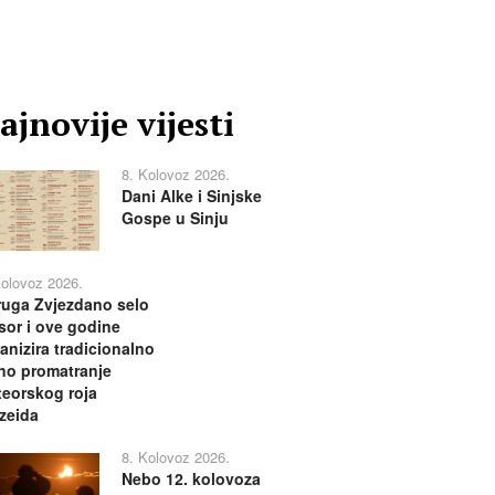
ajnovije vijesti
8. Kolovoz 2026.
Dani Alke i Sinjske
Gospe u Sinju
Kolovoz 2026.
uga Zvjezdano selo
or i ove godine
anizira tradicionalno
no promatranje
eorskog roja
zeida
8. Kolovoz 2026.
Nebo 12. kolovoza