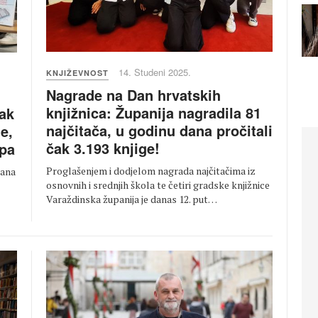
14. Studeni 2025.
KNJIŽEVNOST
Nagrade na Dan hrvatskih
knjižnica: Županija nagradila 81
ak
najčitača, u godinu dana pročitali
je,
čak 3.193 knjige!
opa
Proglašenjem i dodjelom nagrada najčitačima iz
rana
osnovnih i srednjih škola te četiri gradske knjižnice
Varaždinska županija je danas 12. put…