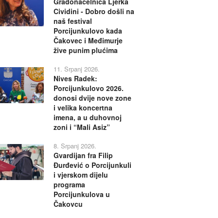
Gradonačelnica Ljerka
Cividini - Dobro došli na
naš festival
Porcijunkulovo kada
Čakovec i Međimurje
žive punim plućima
11. Srpanj 2026.
Nives Radek:
Porcijunkulovo 2026.
donosi dvije nove zone
i velika koncertna
imena, a u duhovnoj
zoni i “Mali Asiz”
8. Srpanj 2026.
Gvardijan fra Filip
Đurđević o Porcijunkuli
i vjerskom dijelu
programa
Porcijunkulova u
Čakovcu