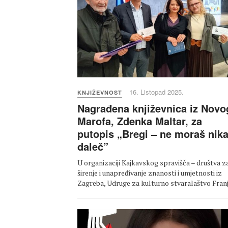
16. Listopad 2025.
KNJIŽEVNOST
Nagrađena književnica iz Novo
Marofa, Zdenka Maltar, za
putopis „Bregi – ne moraš nik
daleč”
U organizaciji Kajkavskog spravišča – društva z
širenje i unapređivanje znanosti i umjetnosti iz
Zagreba, Udruge za kulturno stvaralaštvo Fra