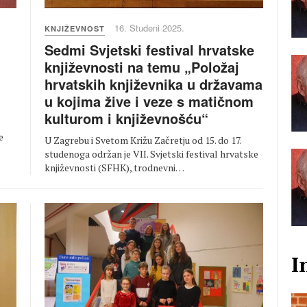
16. Studeni 2025.
KNJIŽEVNOST
Sedmi Svjetski festival hrvatske
književnosti na temu „Položaj
hrvatskih književnika u državama
u kojima žive i veze s matičnom
kulturom i književnošću“
e
U Zagrebu i Svetom Križu Začretju od 15. do 17.
studenoga održan je VII. Svjetski festival hrvatske
književnosti (SFHK), trodnevni…
I