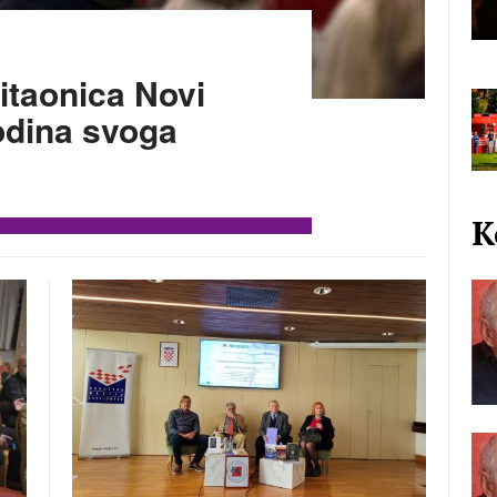
čitaonica Novi
godina svoga
K