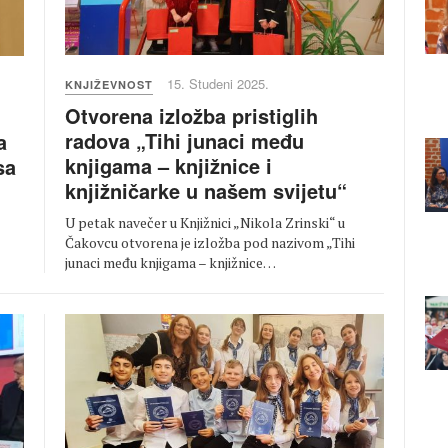
15. Studeni 2025.
KNJIŽEVNOST
Otvorena izložba pristiglih
radova „Tihi junaci među
a
knjigama – knjižnice i
sa
knjižničarke u našem svijetu“
U petak navečer u Knjižnici „Nikola Zrinski“ u
Čakovcu otvorena je izložba pod nazivom „Tihi
junaci među knjigama – knjižnice…