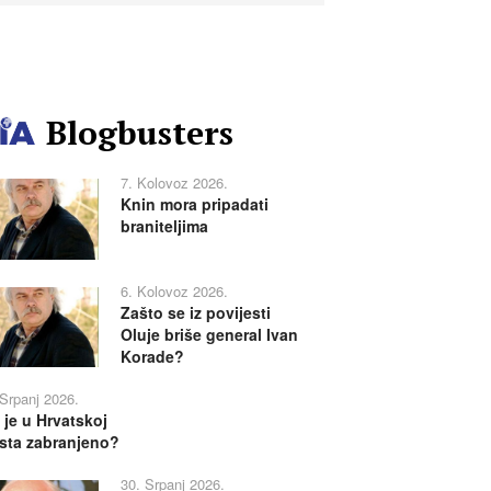
Blogbusters
7. Kolovoz 2026.
Knin mora pripadati
braniteljima
6. Kolovoz 2026.
Zašto se iz povijesti
Oluje briše general Ivan
Korade?
 Srpanj 2026.
 je u Hrvatskoj
sta zabranjeno?
30. Srpanj 2026.