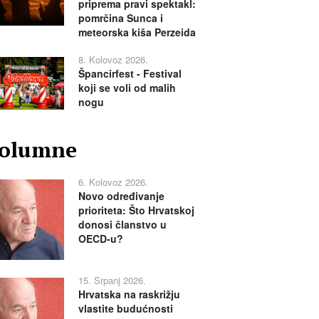
priprema pravi spektakl:
pomrčina Sunca i
meteorska kiša Perzeida
8. Kolovoz 2026.
Špancirfest - Festival
koji se voli od malih
nogu
olumne
6. Kolovoz 2026.
Novo određivanje
prioriteta: Što Hrvatskoj
donosi članstvo u
OECD-u?
15. Srpanj 2026.
Hrvatska na raskrižju
vlastite budućnosti