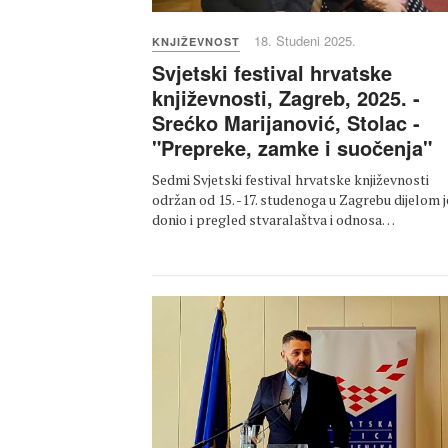
18. Studeni 2025.
KNJIŽEVNOST
Svjetski festival hrvatske
književnosti, Zagreb, 2025. -
Srećko Marijanović, Stolac -
"Prepreke, zamke i suočenja"
Sedmi Svjetski festival hrvatske književnosti
održan od 15. -17. studenoga u Zagrebu dijelom j
donio i pregled stvaralaštva i odnosa…