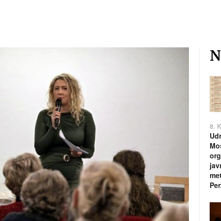
N
8. 
Udr
Mos
org
jav
met
Per