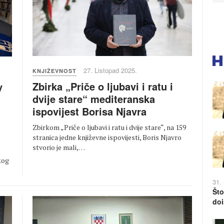
27. Listopad 2025.
KNJIŽEVNOST
Zbirka „Priče o ljubavi i ratu i
y
dvije stare“ mediteranska
ispovijest Borisa Njavra
Zbirkom „Priče o ljubavi i ratu i dvije stare“, na 159
stranica jedne književne ispovijesti, Boris Njavro
stvorio je mali,…
kog
31.
Što
doi