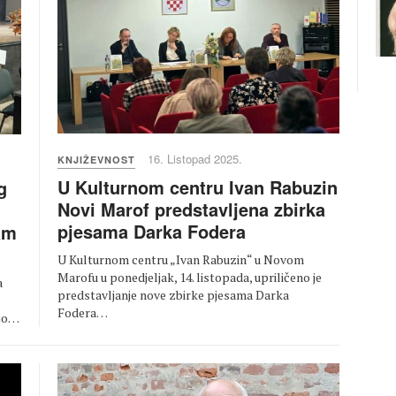
16. Listopad 2025.
KNJIŽEVNOST
U Kulturnom centru Ivan Rabuzin
g
Novi Marof predstavljena zbirka
pjesama Darka Fodera
am
U Kulturnom centru „Ivan Rabuzin“ u Novom
Marofu u ponedjeljak, 14. listopada, upriličeno je
a
predstavljanje nove zbirke pjesama Darka
Fodera…
njo…