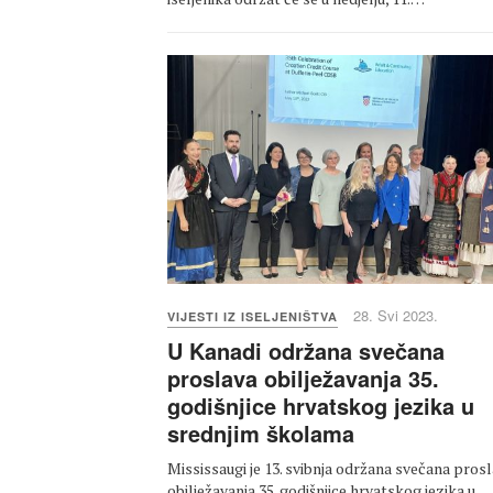
28. Svi 2023.
VIJESTI IZ ISELJENIŠTVA
U Kanadi održana svečana
proslava obilježavanja 35.
godišnjice hrvatskog jezika u
srednjim školama
Mississaugi je 13. svibnja održana svečana pros
obilježavanja 35. godišnjice hrvatskog jezika u