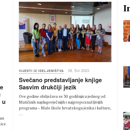
I
28. Svi 2023.
VIJESTI IZ ISELJENIŠTVA
Svečano predstavljanje knjige
Sasvim drukčiji jezik
se
u
Ove godine obilježava se 30. godišnjica jednog od
 u
Matičinih najdugovječnijih i najprepoznatljivijih
programa – Male škole hrvatskoga jezika i kulture,
…
van
tice