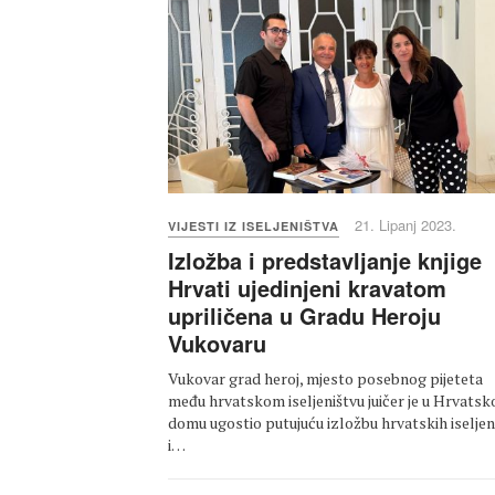
21. Lipanj 2023.
VIJESTI IZ ISELJENIŠTVA
Izložba i predstavljanje knjige
Hrvati ujedinjeni kravatom
upriličena u Gradu Heroju
Vukovaru
Vukovar grad heroj, mjesto posebnog pijeteta
među hrvatskom iseljeništvu juičer je u Hrvats
domu ugostio putujuću izložbu hrvatskih iseljen
i…