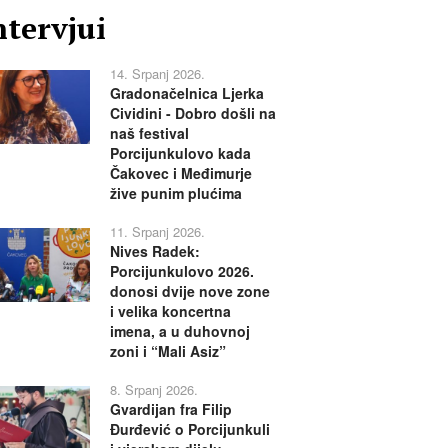
ntervjui
14. Srpanj 2026.
Gradonačelnica Ljerka
Cividini - Dobro došli na
naš festival
Porcijunkulovo kada
Čakovec i Međimurje
žive punim plućima
11. Srpanj 2026.
Nives Radek:
Porcijunkulovo 2026.
donosi dvije nove zone
i velika koncertna
imena, a u duhovnoj
zoni i “Mali Asiz”
8. Srpanj 2026.
Gvardijan fra Filip
Đurđević o Porcijunkuli