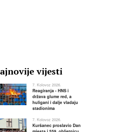
ajnovije vijesti
7. Kolovoz 2026.
Reagiranja - HNS i
država glume red, a
huligani i dalje vladaju
stadionima
7. Kolovoz 2026.
Kuršanec proslavio Dan
mjesta i 559. obljetnicu