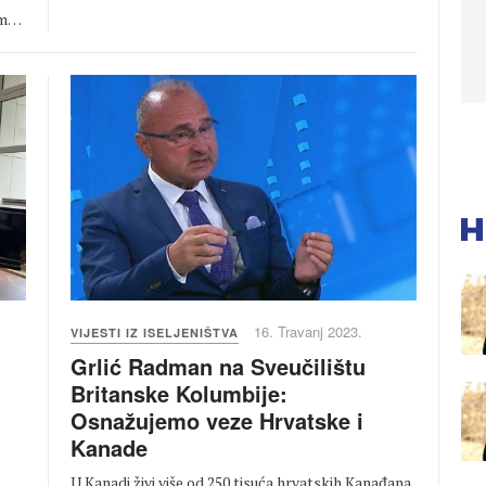
om…
16. Travanj 2023.
VIJESTI IZ ISELJENIŠTVA
Grlić Radman na Sveučilištu
Britanske Kolumbije:
Osnažujemo veze Hrvatske i
Kanade
U Kanadi živi više od 250 tisuća hrvatskih Kanađana