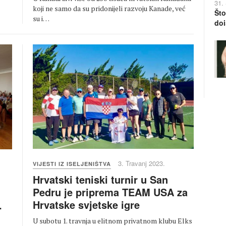
31.
koji ne samo da su pridonijeli razvoju Kanade, već
Što
su i…
doi
3. Travanj 2023.
VIJESTI IZ ISELJENIŠTVA
Hrvatski teniski turnir u San
Pedru je priprema TEAM USA za
Hrvatske svjetske igre
.
U subotu 1. travnja u elitnom privatnom klubu Elks