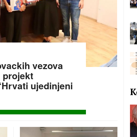
ovackih vezova
 projekt
“Hrvati ujedinjeni
K