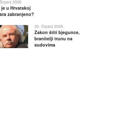
 Srpanj 2026.
 je u Hrvatskoj
sta zabranjeno?
30. Srpanj 2026.
Zakon štiti bjegunce,
branitelji trunu na
sudovima