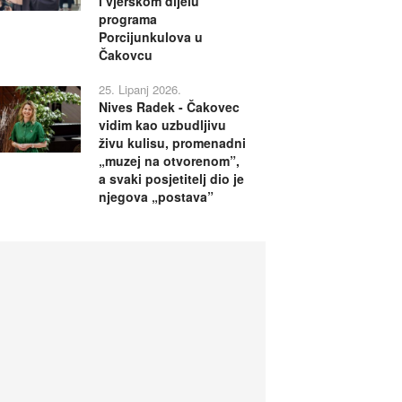
i vjerskom dijelu
programa
Porcijunkulova u
Čakovcu
25. Lipanj 2026.
Nives Radek - Čakovec
vidim kao uzbudljivu
živu kulisu, promenadni
„muzej na otvorenom”,
a svaki posjetitelj dio je
njegova „postava”