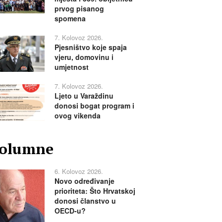
prvog pisanog
spomena
7. Kolovoz 2026.
Pjesništvo koje spaja
vjeru, domovinu i
umjetnost
7. Kolovoz 2026.
Ljeto u Varaždinu
donosi bogat program i
ovog vikenda
olumne
6. Kolovoz 2026.
Novo određivanje
prioriteta: Što Hrvatskoj
donosi članstvo u
OECD-u?