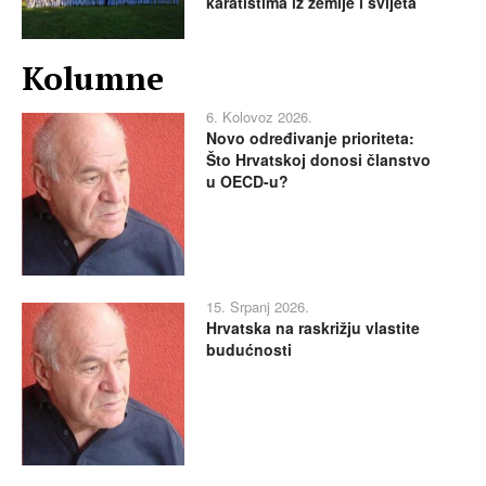
karatistima iz zemlje i svijeta
Kolumne
6. Kolovoz 2026.
Novo određivanje prioriteta:
Što Hrvatskoj donosi članstvo
u OECD-u?
15. Srpanj 2026.
Hrvatska na raskrižju vlastite
budućnosti