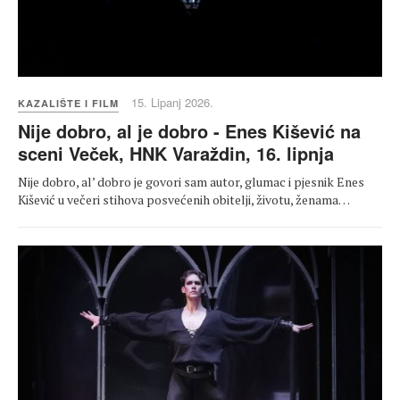
15. Lipanj 2026.
KAZALIŠTE I FILM
Nije dobro, al je dobro - Enes Kišević na
sceni Veček, HNK Varaždin, 16. lipnja
Nije dobro, al’ dobro je govori sam autor, glumac i pjesnik Enes
Kišević u večeri stihova posvećenih obitelji, životu, ženama…