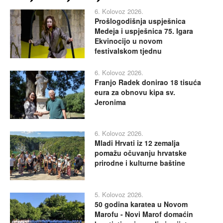
6. Kolovoz 2026.
Prošlogodišnja uspješnica
Medeja i uspješnica 75. Igara
Ekvinocijo u novom
festivalskom tjednu
6. Kolovoz 2026.
Franjo Radek donirao 18 tisuća
eura za obnovu kipa sv.
Jeronima
6. Kolovoz 2026.
Mladi Hrvati iz 12 zemalja
pomažu očuvanju hrvatske
prirodne i kulturne baštine
5. Kolovoz 2026.
50 godina karatea u Novom
Marofu - Novi Marof domaćin