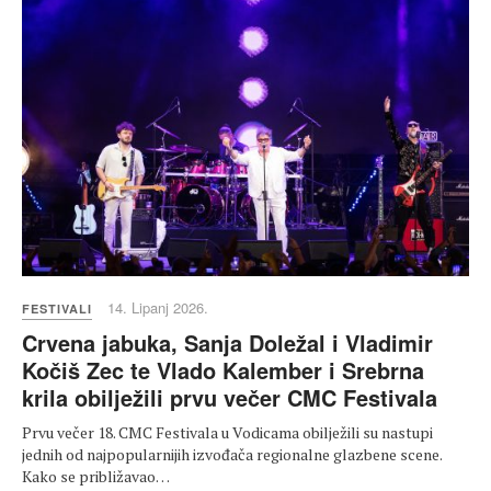
14. Lipanj 2026.
FESTIVALI
Crvena jabuka, Sanja Doležal i Vladimir
Kočiš Zec te Vlado Kalember i Srebrna
krila obilježili prvu večer CMC Festivala
Prvu večer 18. CMC Festivala u Vodicama obilježili su nastupi
jednih od najpopularnijih izvođača regionalne glazbene scene.
Kako se približavao…