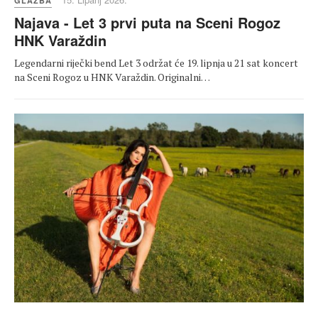
GLAZBA
Najava - Let 3 prvi puta na Sceni Rogoz
HNK Varaždin
Legendarni riječki bend Let 3 održat će 19. lipnja u 21 sat koncert
na Sceni Rogoz u HNK Varaždin. Originalni…