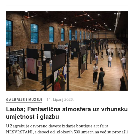
14. Lipanj 2026.
GALERIJE I MUZEJI
Lauba; Fantastična atmosfera uz vrhunsku
umjetnost i glazbu
U Zagrebu je otvoreno deveto izdanje boutique art faira
NESVRSTANI, a deseci od izloženih 300 umjetnina već su pronašli