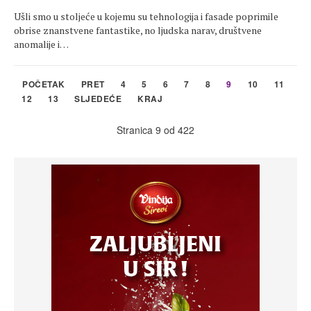
Ušli smo u stoljeće u kojemu su tehnologija i fasade poprimile
obrise znanstvene fantastike, no ljudska narav, društvene
anomalije i…
POČETAK
PRET
4
5
6
7
8
9
10
11
12
13
SLJEDEĆE
KRAJ
Stranica 9 od 422