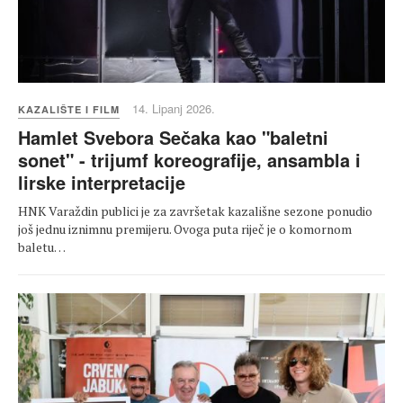
14. Lipanj 2026.
KAZALIŠTE I FILM
Hamlet Svebora Sečaka kao "baletni
sonet" - trijumf koreografije, ansambla i
lirske interpretacije
HNK Varaždin publici je za završetak kazališne sezone ponudio
još jednu iznimnu premijeru. Ovoga puta riječ je o komornom
baletu…