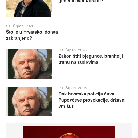
general Ivan Korade?
31. Srpanj 2026.
Što je u Hrvatskoj doista
zabranjeno?
30. Srpanj 2026.
Zakon štiti bjegunce, branitelji
trunu na sudovima
29. Srpanj 2026.
Dok hrvatska policija čuva
Pupovčeve provokacije, državni
vrh šuti