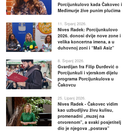
Porcijunkulovo kada Čakovec i
Međimurje žive punim plućima
11. Srpanj 2026.
Nives Radek: Porcijunkulovo
2026. donosi dvije nove zone i
velika koncertna imena, a u
duhovnoj zoni i “Mali Asiz”
8. Srpanj 2026.
Gvardijan fra Filip Đurđević o
Porcijunkuli i vjerskom dijelu
programa Porcijunkulova u
Čakovcu
25. Lipanj 2026.
Nives Radek - Čakovec vidim
kao uzbudljivu živu kulisu,
promenadni „muzej na
otvorenom”, a svaki posjetitelj
dio je njegova „postava”