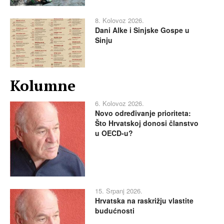
8. Kolovoz 2026.
Dani Alke i Sinjske Gospe u
Sinju
Kolumne
6. Kolovoz 2026.
Novo određivanje prioriteta:
Što Hrvatskoj donosi članstvo
u OECD-u?
15. Srpanj 2026.
Hrvatska na raskrižju vlastite
budućnosti