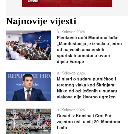
Najnovije vijesti
9. Kolovoz 2026.
Plenković uoči Maratona lađa:
„Manifestacija je izrasla u jednu
od najvećih amaterskih
sportskih priredbi u ovom
dijelu Europe
9. Kolovoz 2026.
Ministri o sudaru putničkog i
teretnog vlaka kod Škrinjara:
Nitko od ozlijeđenih u sudaru
vlakova nije životno ugrožen
9. Kolovoz 2026.
Gusari iz Komina i Crni Put
zajedno ušli u cilj 29. Maratona
Lađa