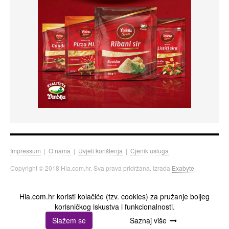
Impressum
|
O nama
|
Uvjeti korištenja
|
Cjenik usluga
Copyright © 2018 Hia.com.hr. Sva prava pridržana. Izrada
Exabyte
Hia.com.hr koristi kolačiće (tzv. cookies) za pružanje boljeg
korisničkog iskustva i funkcionalnosti.
Slažem se
Saznaj više