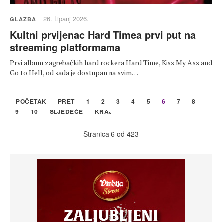
26. Lipanj 2026.
GLAZBA
Kultni prvijenac Hard Timea prvi put na
streaming platformama
Prvi album zagrebačkih hard rockera Hard Time, Kiss My Ass and
Go to Hell, od sada je dostupan na svim…
POČETAK
PRET
1
2
3
4
5
6
7
8
9
10
SLJEDEĆE
KRAJ
Stranica 6 od 423