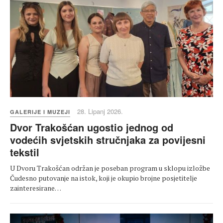
28. Lipanj 2026.
GALERIJE I MUZEJI
Dvor Trakošćan ugostio jednog od
vodećih svjetskih stručnjaka za povijesni
tekstil
U Dvoru Trakošćan održan je poseban program u sklopu izložbe
Čudesno putovanje na istok, koji je okupio brojne posjetitelje
zainteresirane…