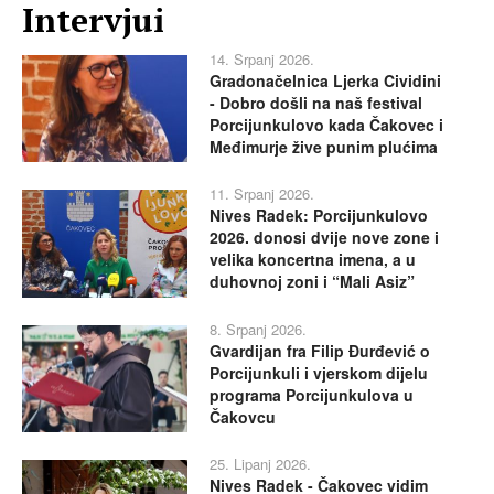
Intervjui
14. Srpanj 2026.
Gradonačelnica Ljerka Cividini
- Dobro došli na naš festival
Porcijunkulovo kada Čakovec i
Međimurje žive punim plućima
11. Srpanj 2026.
Nives Radek: Porcijunkulovo
2026. donosi dvije nove zone i
velika koncertna imena, a u
duhovnoj zoni i “Mali Asiz”
8. Srpanj 2026.
Gvardijan fra Filip Đurđević o
Porcijunkuli i vjerskom dijelu
programa Porcijunkulova u
Čakovcu
25. Lipanj 2026.
Nives Radek - Čakovec vidim