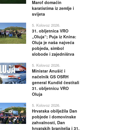
Marof domaćin
karatistima iz zemlje i
svijeta
5. Kolovoz 2026.
31. obljetnica VRO
„Oluja“; Puja iz Knina:
Oluja je naša najveća
pobjeda, simbol
slobode i zajedništva
5. Kolovoz 2026.
Ministar Anušić i
načelnik GS OSRH
general Kundid čestitali
31. obljetnicu VRO
Oluja
5. Kolovoz 2026.
Hrvatska obilježila Dan
pobjede i domovinske
zahvalnosti, Dan
hrvatskih branitelja i 31.