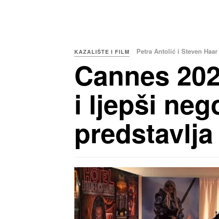
Petra Antolić i Steven Haar
KAZALIŠTE I FILM
Cannes 2026
i ljepši ne
predstavlja