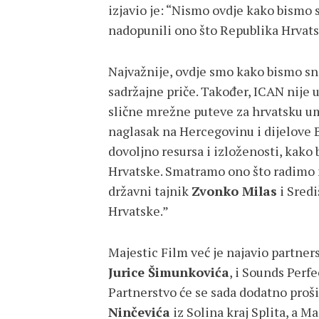
izjavio je: “Nismo ovdje kako bismo
nadopunili ono što Republika Hrvats
Najvažnije, ovdje smo kako bismo sna
sadržajne priče. Također, ICAN nije 
slične mrežne puteve za hrvatsku um
naglasak na Hercegovinu i dijelove 
dovoljno resursa i izloženosti, kako
Hrvatske. Smatramo ono što radimo 
državni tajnik
Zvonko Milas
i Sredi
Hrvatske.”
Majestic Film već je najavio partner
Jurice Šimunkovića
, i Sounds Perf
Partnerstvo će se sada dodatno proši
Ninčevića
iz Solina kraj Splita, a Ma