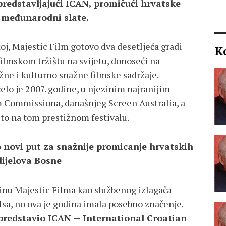
edstavljajući ICAN, promičući hrvatske
n međunarodni slate.
j, Majestic Film gotovo dva desetljeća gradi
K
filmskom tržištu na svijetu, donoseći na
ne i kulturno snažne filmske sadržaje.
o je 2007. godine, u njezinim najranijim
m Commissiona, današnjeg Screen Australia, a
sto na tom prestižnom festivalu.
 novi put za snažnije promicanje hrvatskih
dijelova Bosne
inu Majestic Filma kao službenog izlagača
lsa, no ova je godina imala posebno značenje.
predstavio ICAN — International Croatian