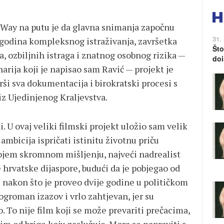
 Way na putu je da glavna snimanja započnu
31.
godina kompleksnog istraživanja, završetka
Što
ozbiljnih istraga i znatnog osobnog rizika —
doi
arija koji je napisao sam Ravić — projekt je
ši sva dokumentacija i birokratski procesi s
z Ujedinjenog Kraljevstva.
. U ovaj veliki filmski projekt uložio sam velik
 ambicija ispričati istinitu životnu priču
mojem skromnom mišljenju, najveći nadrealist
 hrvatske dijaspore, budući da je pobjegao od
 nakon što je proveo dvije godine u političkom
 ogroman izazov i vrlo zahtjevan, jer su
. To nije film koji se može prevariti prečacima,