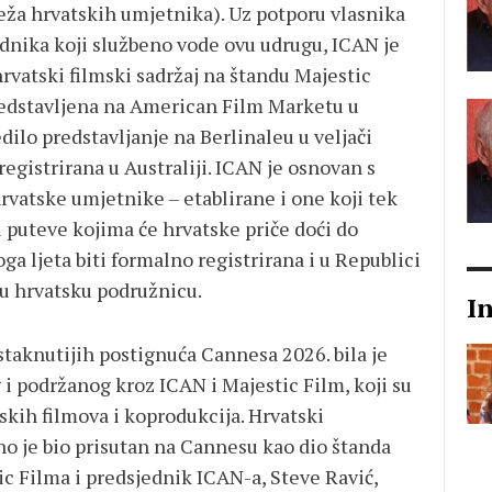
a hrvatskih umjetnika). Uz potporu vlasnika
radnika koji službeno vode ovu udrugu, ICAN je
rvatski filmski sadržaj na štandu Majestic
 predstavljena na American Film Marketu u
dilo predstavljanje na Berlinaleu u veljači
egistrirana u Australiji. ICAN je osnovan s
rvatske umjetnike – etablirane i one koji tek
ti puteve kojima će hrvatske priče doći do
ga ljeta biti formalno registrirana i u Republici
ju hrvatsku podružnicu.
I
staknutijih postignuća Cannesa 2026. bila je
 i podržanog kroz ICAN i Majestic Film, koji su
tskih filmova i koprodukcija. Hrvatski
no je bio prisutan na Cannesu kao dio štanda
c Filma i predsjednik ICAN-a, Steve Ravić,