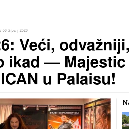
 /
06 Srpanj 2026
: Veći, odvažniji,
go ikad — Majestic
 ICAN u Palaisu!
Na