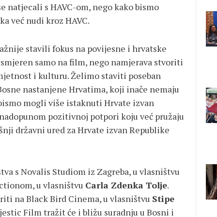
 se natjecali s HAVC-om, nego kako bismo
ka već nudi kroz HAVC.
žnije stavili fokus na povijesne i hrvatske
usmjeren samo na film, nego namjerava stvoriti
jetnost i kulturu. Želimo staviti poseban
Bosne nastanjene Hrvatima, koji inače nemaju
 bismo mogli više istaknuti Hrvate izvan
nadopunom pozitivnoj potpori koju već pružaju
šnji državni ured za Hrvate izvan Republike
stva s Novalis Studiom iz Zagreba, u vlasništvu
ectionom, u vlasništvu
Carla Zdenka Tolje
.
riti na Black Bird Cinema, u vlasništvu
Stipe
jestic Film tražit će i bližu suradnju u Bosni i