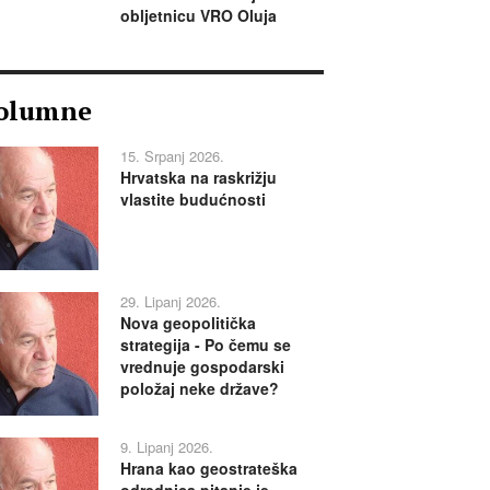
obljetnicu VRO Oluja
olumne
15. Srpanj 2026.
Hrvatska na raskrižju
vlastite budućnosti
29. Lipanj 2026.
Nova geopolitička
strategija - Po čemu se
vrednuje gospodarski
položaj neke države?
9. Lipanj 2026.
Hrana kao geostrateška
odrednica pitanje je