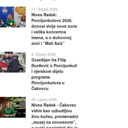
11. Srpanj 2026.
Nives Radek:
Porcijunkulovo 2026.
donosi dvije nove zone
i velika koncertna
imena, a u duhovnoj
zoni i “Mali Asiz”
8. Srpanj 2026.
Gvardijan fra Filip
Đurđević o Porcijunkuli
i vjerskom dijelu
programa
Porcijunkulova u
Čakovcu
25. Lipanj 2026.
Nives Radek - Čakovec
vidim kao uzbudljivu
živu kulisu, promenadni
„muzej na otvorenom”,
a svaki posjetitelj dio je