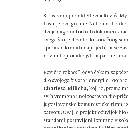
Strastveni projekt Stevea Ravića My
kasnije ove godine. Nakon nekoliko 
dvaju dugometražnih dokumentaraca, 
svega što je dovelo do konačnog scen
spreman krenuti naprijed čim se zavr
novim koprodukcijskim partnerima i
Ravić je rekao: “Jedva čekam započeti
dio svojega života i energije. Moja je
Charlesa Billicha
, koji je, prema 
svih vremena i neizostavan dio priče
jugoslavenske komunističke tiranije
zatvoru. Ovaj je projekt oduvijek bio
standardi postavljeni iznimno visoko