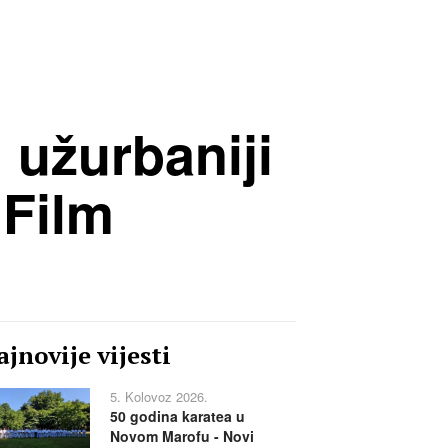
 užurbaniji
 Film
jnovije vijesti
5. Kolovoz 2026.
50 godina karatea u
Novom Marofu - Novi