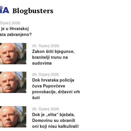
Blogbusters
 Srpanj 2026.
 je u Hrvatskoj
sta zabranjeno?
30. Srpanj 2026.
Zakon štiti bjegunce,
branitelji trunu na
sudovima
29. Srpanj 2026.
Dok hrvatska policija
čuva Pupovčeve
provokacije, državni vrh
šuti
26. Srpanj 2026.
Dok je „elita“ bježala,
Domovinu su obranili
oni koji nisu kalkulirali!