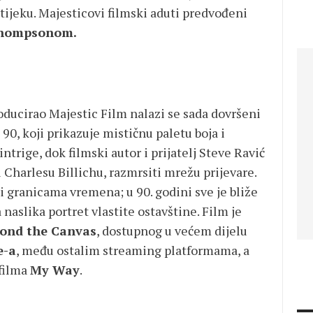
 tijeku. Majesticovi filmski aduti predvođeni
 Thompsonom.
ducirao Majestic Film nalazi se sada dovršeni
0, koji prikazuje mističnu paletu boja i
trige, dok filmski autor i prijatelj Steve Ravić
Charlesu Billichu, razmrsiti mrežu prijevare.
 granicama vremena; u 90. godini sve je bliže
 naslika portret vlastite ostavštine. Film je
ond the Canvas
, dostupnog u većem dijelu
e-a
, među ostalim streaming platformama, a
 filma
My Way
.