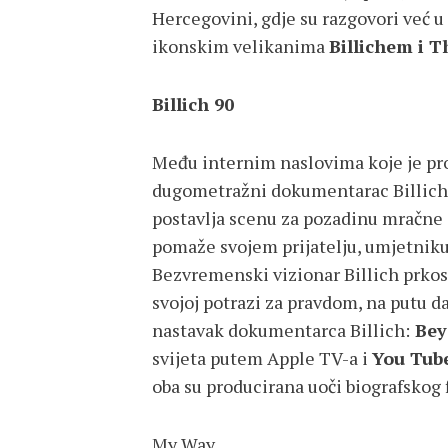
Hercegovini, gdje su razgovori već u
ikonskim velikanima
Billichem i
Billich 90
Među internim naslovima koje je pro
dugometražni dokumentarac Billich 9
postavlja scenu za pozadinu mračne in
pomaže svojem prijatelju, umjetniku 
Bezvremenski vizionar Billich prkosi
svojoj potrazi za pravdom, na putu da
nastavak dokumentarca Billich:
Bey
svijeta putem Apple TV-a i
You Tub
oba su producirana uoči biografskog
My Way