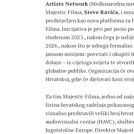
Artists Network
(Međunarodna mrež
Majestic Filma,
Steve Ravića
, i su
predstavljen kao nova platforma za h
Filma. Inicijativa je prvi put javno
studenom 2025., nakon čega je uslije
2026., nakon što je udruga formalno r
jasnom misijom: povezati i okupiti h
dolaze – iz cijeloga svijeta te stvori
globalne publike. Organizacija će ovo
Hrvatskoj, gdje će djelovati kroz svo
Za tim Majestic Filma, jedno od naji
širina hrvatskog sadržaja prikazanog
vizualno predstavili veliki broj hrva
audiovizualni centar (HAVC), službe
Jugoistočne Europe. Direktor Majesti