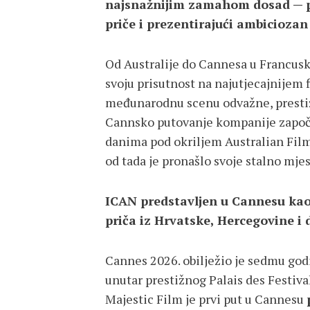
najsnažnijim zamahom dosad — pr
priče i prezentirajući ambicioza
Od Australije do Cannesa u Francusko
svoju prisutnost na najutjecajnijem 
međunarodnu scenu odvažne, prestiž
Cannsko putovanje kompanije započel
danima pod okriljem Australian Fil
od tada je pronašlo svoje stalno mje
ICAN predstavljen u Cannesu kao
priča iz Hrvatske, Hercegovine i 
Cannes 2026. obilježio je sedmu god
unutar prestižnog Palais des Festiva
Majestic Film je prvi put u Cannesu