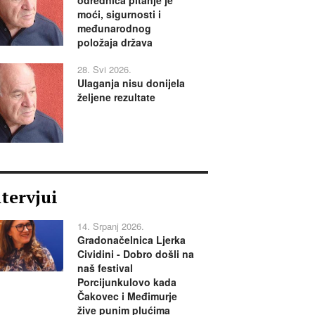
moći, sigurnosti i
međunarodnog
položaja država
28. Svi 2026.
Ulaganja nisu donijela
željene rezultate
ntervjui
14. Srpanj 2026.
Gradonačelnica Ljerka
Cividini - Dobro došli na
naš festival
Porcijunkulovo kada
Čakovec i Međimurje
žive punim plućima