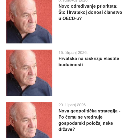
Novo određivanje prioriteta:
Što Hrvatskoj donosi članstvo
u OECD-u?
15. Srpanj 2026.
Hrvatska na raskrižju vlastite
budućnosti
29. Lipanj 2026.
Nova geopolitička strategija -
Po čemu se vrednuje
gospodarski položaj neke
države?