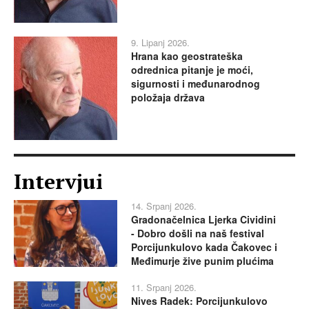
9. Lipanj 2026.
Hrana kao geostrateška
odrednica pitanje je moći,
sigurnosti i međunarodnog
položaja država
Intervjui
14. Srpanj 2026.
Gradonačelnica Ljerka Cividini
- Dobro došli na naš festival
Porcijunkulovo kada Čakovec i
Međimurje žive punim plućima
11. Srpanj 2026.
Nives Radek: Porcijunkulovo