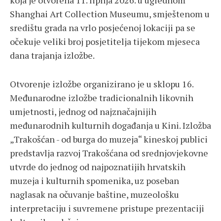
koja je otvorena 11. lipnja 2026. u uglednom
Shanghai Art Collection Museumu, smještenom u
središtu grada na vrlo posjećenoj lokaciji pa se
očekuje veliki broj posjetitelja tijekom mjeseca
dana trajanja izložbe.
Otvorenje izložbe organizirano je u sklopu 16.
Međunarodne izložbe tradicionalnih likovnih
umjetnosti, jednog od najznačajnijih
međunarodnih kulturnih događanja u Kini. Izložba
„Trakošćan - od burga do muzeja“ kineskoj publici
predstavlja razvoj Trakošćana od srednjovjekovne
utvrde do jednog od najpoznatijih hrvatskih
muzeja i kulturnih spomenika, uz poseban
naglasak na očuvanje baštine, muzeološku
interpretaciju i suvremene pristupe prezentaciji