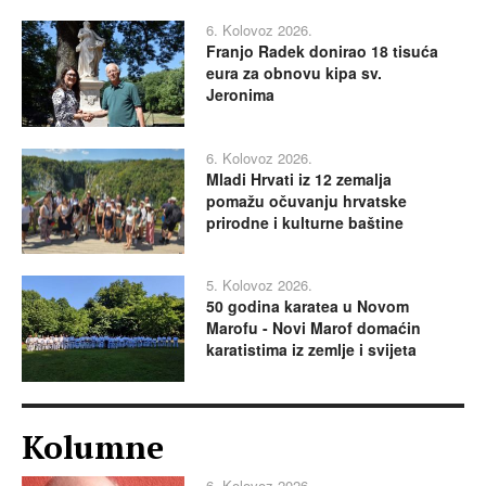
6. Kolovoz 2026.
Franjo Radek donirao 18 tisuća
eura za obnovu kipa sv.
Jeronima
6. Kolovoz 2026.
Mladi Hrvati iz 12 zemalja
pomažu očuvanju hrvatske
prirodne i kulturne baštine
5. Kolovoz 2026.
50 godina karatea u Novom
Marofu - Novi Marof domaćin
karatistima iz zemlje i svijeta
Kolumne
6. Kolovoz 2026.