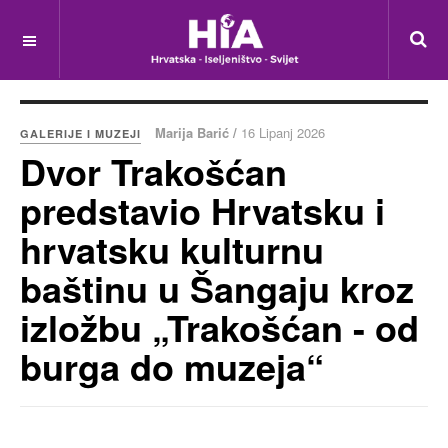
Marija Barić /
16 Lipanj 2026
GALERIJE I MUZEJI
Dvor Trakošćan
predstavio Hrvatsku i
hrvatsku kulturnu
baštinu u Šangaju kroz
izložbu „Trakošćan - od
burga do muzeja“