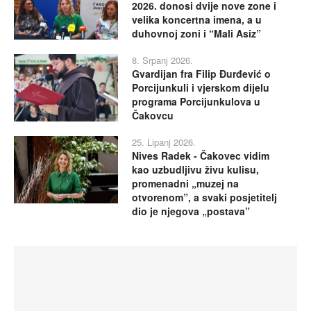
2026. donosi dvije nove zone i
velika koncertna imena, a u
duhovnoj zoni i “Mali Asiz”
8. Srpanj 2026.
Gvardijan fra Filip Đurđević o
Porcijunkuli i vjerskom dijelu
programa Porcijunkulova u
Čakovcu
25. Lipanj 2026.
Nives Radek - Čakovec vidim
kao uzbudljivu živu kulisu,
promenadni „muzej na
otvorenom”, a svaki posjetitelj
dio je njegova „postava”