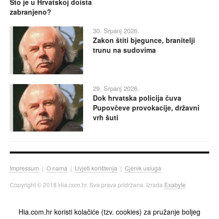
Što je u Hrvatskoj doista
zabranjeno?
30. Srpanj 2026.
Zakon štiti bjegunce, branitelji
trunu na sudovima
29. Srpanj 2026.
Dok hrvatska policija čuva
Pupovčeve provokacije, državni
vrh šuti
Impressum
|
O nama
|
Uvjeti korištenja
|
Cjenik usluga
Copyright © 2018 Hia.com.hr. Sva prava pridržana. Izrada
Exabyte
Hia.com.hr koristi kolačiće (tzv. cookies) za pružanje boljeg