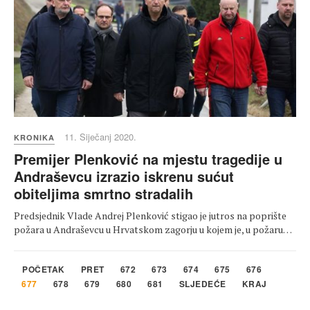
11. Siječanj 2020.
KRONIKA
Premijer Plenković na mjestu tragedije u
Andraševcu izrazio iskrenu sućut
obiteljima smrtno stradalih
Predsjednik Vlade Andrej Plenković stigao je jutros na poprište
požara u Andraševcu u Hrvatskom zagorju u kojem je, u požaru…
POČETAK
PRET
672
673
674
675
676
677
678
679
680
681
SLJEDEĆE
KRAJ