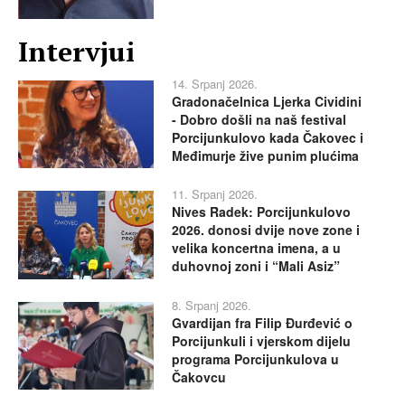
Intervjui
14. Srpanj 2026.
Gradonačelnica Ljerka Cividini
- Dobro došli na naš festival
Porcijunkulovo kada Čakovec i
Međimurje žive punim plućima
11. Srpanj 2026.
Nives Radek: Porcijunkulovo
2026. donosi dvije nove zone i
velika koncertna imena, a u
duhovnoj zoni i “Mali Asiz”
8. Srpanj 2026.
Gvardijan fra Filip Đurđević o
Porcijunkuli i vjerskom dijelu
programa Porcijunkulova u
Čakovcu