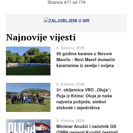
Stranica 677 od 779
Najnovije vijesti
5. Kolovoz 2026.
50 godina karatea u Novom
Marofu - Novi Marof domaćin
karatistima iz zemlje i svijeta
5. Kolovoz 2026.
31. obljetnica VRO „Oluja“;
Puja iz Knina: Oluja je naša
najveća pobjeda, simbol
slobode i zajedništva
5. Kolovoz 2026.
Ministar Anušić i načelnik GS
OSRH general Kundid čestitali