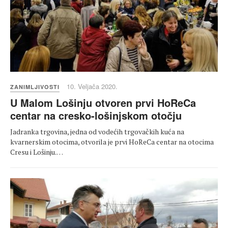
10. Veljača 2020.
ZANIMLJIVOSTI
U Malom Lošinju otvoren prvi HoReCa
centar na cresko-lošinjskom otočju
Jadranka trgovina, jedna od vodećih trgovačkih kuća na
kvarnerskim otocima, otvorila je prvi HoReCa centar na otocima
Cresu i Lošinju.…