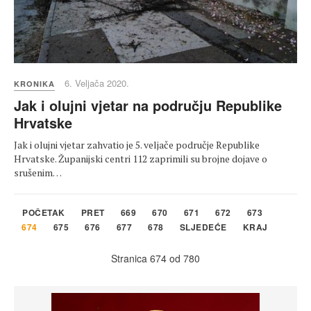
6. Veljača 2020.
KRONIKA
Jak i olujni vjetar na području Republike
Hrvatske
Jak i olujni vjetar zahvatio je 5. veljače područje Republike
Hrvatske. Županijski centri 112 zaprimili su brojne dojave o
srušenim…
POČETAK
PRET
669
670
671
672
673
674
675
676
677
678
SLJEDEĆE
KRAJ
Stranica 674 od 780