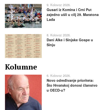
9. Kolovoz 2026.
Gusari iz Komina i Crni Put
zajedno ušli u cilj 29. Maratona
Lađa
8. Kolovoz 2026.
Dani Alke i Sinjske Gospe u
Sinju
Kolumne
6. Kolovoz 2026.
Novo određivanje prioriteta:
Što Hrvatskoj donosi članstvo
u OECD-u?