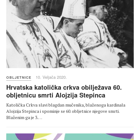
10. Veljača 2020.
OBLJETNICE
Hrvatska katolička crkva obilježava 60.
obljetnicu smrti Alojzija Stepinca
Katolička Crkva slavi blagdan mučenika, blaženoga kardinala
Alojzija Stepinca i spominje se 60. obljetnice njegove smrti.
Blaženim ga je 3.…