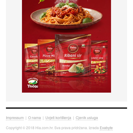
Impressum
|
O nama
|
Uvjeti korištenja
|
Cjenik usluga
Copyright © 2018 Hia.com.hr. Sva prava pridržana. Izrada
Exabyte