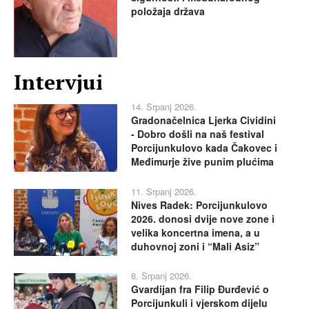
položaja država
Intervjui
14. Srpanj 2026.
Gradonačelnica Ljerka Cividini
- Dobro došli na naš festival
Porcijunkulovo kada Čakovec i
Međimurje žive punim plućima
11. Srpanj 2026.
Nives Radek: Porcijunkulovo
2026. donosi dvije nove zone i
velika koncertna imena, a u
duhovnoj zoni i “Mali Asiz”
8. Srpanj 2026.
Gvardijan fra Filip Đurđević o
Porcijunkuli i vjerskom dijelu