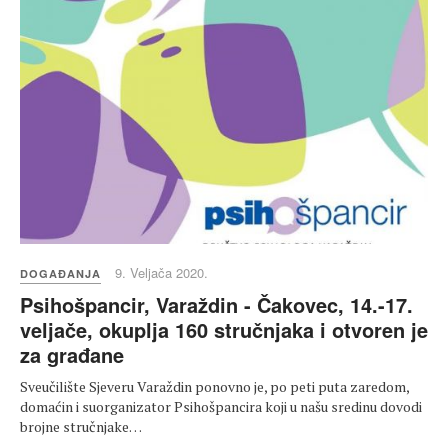
9. Veljača 2020.
DOGAĐANJA
Psihošpancir, Varaždin - Čakovec, 14.-17.
veljače, okuplja 160 stručnjaka i otvoren je
za građane
Sveučilište Sjeveru Varaždin ponovno je, po peti puta zaredom,
domaćin i suorganizator Psihošpancira koji u našu sredinu dovodi
brojne stručnjake…