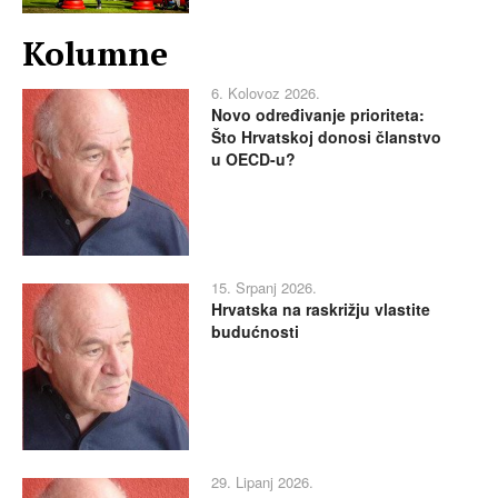
Kolumne
6. Kolovoz 2026.
Novo određivanje prioriteta:
Što Hrvatskoj donosi članstvo
u OECD-u?
15. Srpanj 2026.
Hrvatska na raskrižju vlastite
budućnosti
29. Lipanj 2026.