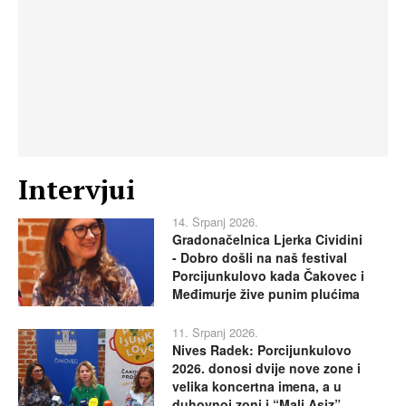
Intervjui
14. Srpanj 2026.
Gradonačelnica Ljerka Cividini
- Dobro došli na naš festival
Porcijunkulovo kada Čakovec i
Međimurje žive punim plućima
11. Srpanj 2026.
Nives Radek: Porcijunkulovo
2026. donosi dvije nove zone i
velika koncertna imena, a u
duhovnoj zoni i “Mali Asiz”