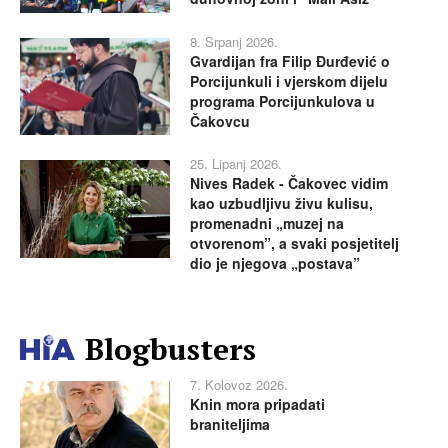
8. Srpanj 2026.
Gvardijan fra Filip Đurđević o
Porcijunkuli i vjerskom dijelu
programa Porcijunkulova u
Čakovcu
25. Lipanj 2026.
Nives Radek - Čakovec vidim
kao uzbudljivu živu kulisu,
promenadni „muzej na
otvorenom”, a svaki posjetitelj
dio je njegova „postava”
Blogbusters
7. Kolovoz 2026.
Knin mora pripadati
braniteljima