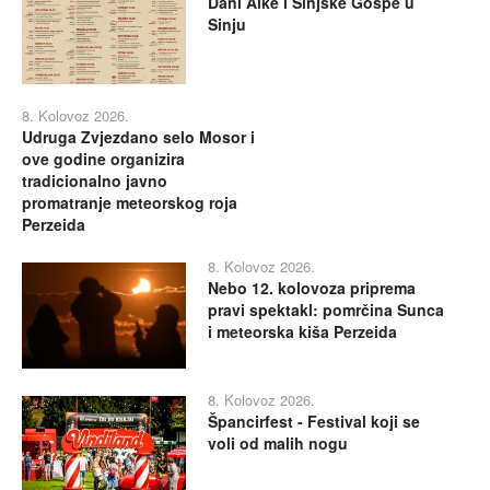
Dani Alke i Sinjske Gospe u
Sinju
8. Kolovoz 2026.
Udruga Zvjezdano selo Mosor i
ove godine organizira
tradicionalno javno
promatranje meteorskog roja
Perzeida
8. Kolovoz 2026.
Nebo 12. kolovoza priprema
pravi spektakl: pomrčina Sunca
i meteorska kiša Perzeida
8. Kolovoz 2026.
Špancirfest - Festival koji se
voli od malih nogu