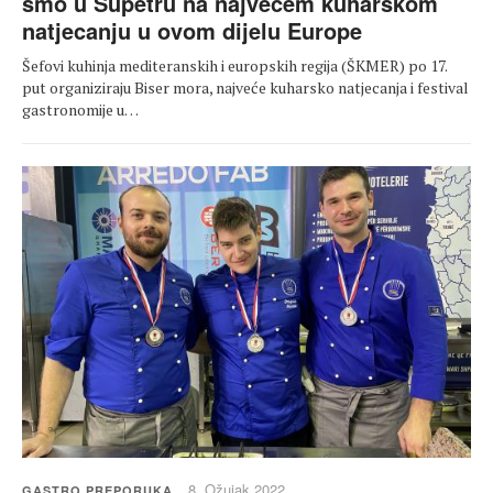
smo u Supetru na najvećem kuharskom
natjecanju u ovom dijelu Europe
Šefovi kuhinja mediteranskih i europskih regija (ŠKMER) po 17.
put organiziraju Biser mora, najveće kuharsko natjecanja i festival
gastronomije u…
8. Ožujak 2022.
GASTRO PREPORUKA