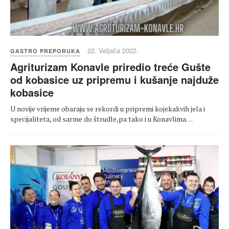
22. Veljača 2022.
GASTRO PREPORUKA
Agriturizam Konavle priredio treće Gušte
od kobasice uz pripremu i kušanje najduže
kobasice
U novije vrijeme obaraju se rekordi u pripremi kojekakvih jela i
specijaliteta, od sarme do štrudle,pa tako i u Konavlima…