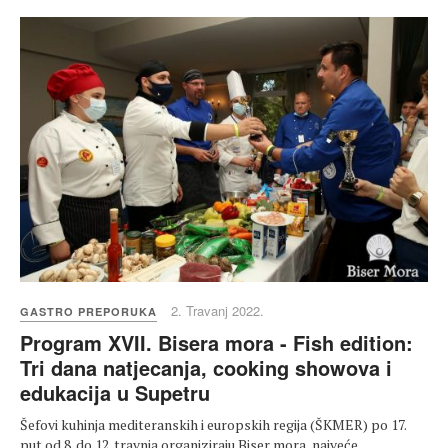
2. Travanj 2022.
GASTRO PREPORUKA
Program XVII. Bisera mora - Fish edition:
Tri dana natjecanja, cooking showova i
edukacija u Supetru
Šefovi kuhinja mediteranskih i europskih regija (ŠKMER) po 17.
put od 8. do 12. travnja organiziraju Biser mora, najveće