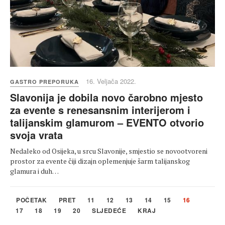
16. Veljača 2022.
GASTRO PREPORUKA
Slavonija je dobila novo čarobno mjesto
za evente s renesansnim interijerom i
talijanskim glamurom – EVENTO otvorio
svoja vrata
Nedaleko od Osijeka, u srcu Slavonije, smjestio se novootvoreni
prostor za evente čiji dizajn oplemenjuje šarm talijanskog
glamura i duh…
POČETAK
PRET
11
12
13
14
15
16
17
18
19
20
SLJEDEĆE
KRAJ