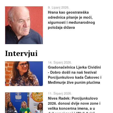
9. Lipanj 2026.
Hrana kao geostrateška
odrednica pitanje je moći,
sigurnosti i međunarodnog
položaja država
Intervjui
14. Srpanj 2026.
Gradonačelnica Ljerka Cividini
- Dobro došli na naš festival
Porcijunkulovo kada Čakovec i
Međimurje žive punim plućima
11. Srpanj 2026.
Nives Radek: Porcijunkulovo
2026. donosi dvije nove zone i
velika koncertna imena, a u