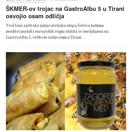
ŠKMER-ov trojac na GastroAlbu 5 u Tirani
osvojio osam odličja
Tročlana splitska natjecateljska ekipa Šefova kuhinja
mediteranskih i europskih regija okitila se medaljama na
GastroAlbu 5, velikom natjecanju u Tirani…