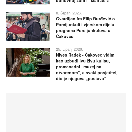
duhovnoj zoni i “Mali Asiz”
8. Srpanj 2026.
Gvardijan fra Filip Đurđević o
Porcijunkuli i vjerskom dijelu
programa Porcijunkulova u
Čakovcu
25. Lipanj 2026.
Nives Radek - Čakovec vidim
kao uzbudljivu živu kulisu,
promenadni „muzej na
otvorenom”, a svaki posjetitelj
dio je njegova „postava”