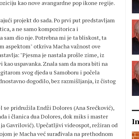
poziciju kao nove avangardne pop ikone regije.
ajući projekt do sada. Po prvi put predstavljam
tica, a ne samo kompozitorica i
a sam dio nje. Potrebna mi je ta bliskost, ta
im aspektom" otkriva Macha važnost ove
avlja: "Pjesma je nastala prošle zime, iz
vi kao uspavanka. Znala sam da mora biti na
 gitarom svog djeda u Samoboru i počela
jednostavno dogodilo, bez razmišljanja, iz čistog
 se pridružila Endži Dolores (Ana Srećković),
da i članica dua Dolores, dok miks i master
I
a Gavrilović). Upečatljivi videospot, režiran od
 kojom je Macha već surađivala na prethodnom