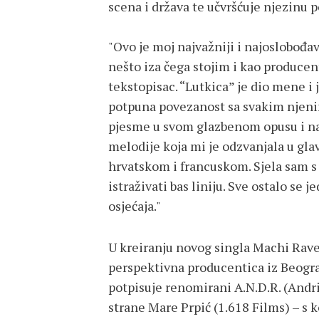
scena i država te učvršćuje njezinu 
"Ovo je moj najvažniji i najoslobođav
nešto iza čega stojim i kao producen
tekstopisac. “Lutkica” je dio mene i j
potpuna povezanost sa svakim njen
pjesme u svom glazbenom opusu i nast
melodije koja mi je odzvanjala u gla
hrvatskom i francuskom. Sjela sam s
istraživati bas liniju. Sve ostalo se 
osjećaja."
U kreiranju novog singla Machi Ravel
perspektivna producentica iz Beogra
potpisuje renomirani A.N.D.R. (Andrij
strane Mare Prpić (1.618 Films) – s