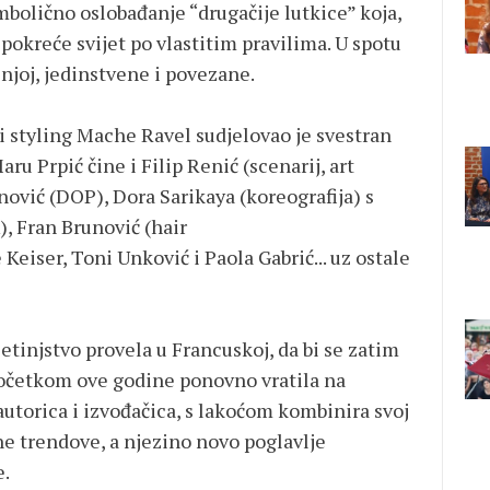
mbolično oslobađanje “drugačije lutkice” koja,
pokreće svijet po vlastitim pravilima. U spotu
 njoj, jedinstvene i povezane.
 i styling Mache Ravel sudjelovao je svestran
u Prpić čine i Filip Renić (scenarij, art
nović (DOP), Dora Sarikaya (koreografija) s
, Fran Brunović (hair
 Keiser, Toni Unković i Paola Gabrić... uz ostale
tinjstvo provela u Francuskoj, da bi se zatim
 početkom ove godine ponovno vratila na
utorica i izvođačica, s lakoćom kombinira svoj
ne trendove, a njezino novo poglavlje
e.