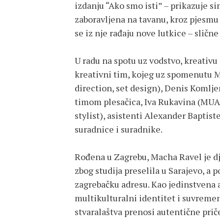
izdanju “Ako smo isti” – prikazuje si
zaboravljena na tavanu, kroz pjesmu 
se iz nje rađaju nove lutkice – slične
U radu na spotu uz vodstvo, kreativu
kreativni tim, kojeg uz spomenutu Mar
direction, set design), Denis Komlje
timom plesačica, Iva Rukavina (MUA)
stylist), asistenti Alexander Baptiste
suradnice i suradnike.
Rođena u Zagrebu, Macha Ravel je dje
zbog studija preselila u Sarajevo, a
zagrebačku adresu. Kao jedinstvena a
multikulturalni identitet i suvreme
stvaralaštva prenosi autentične prič