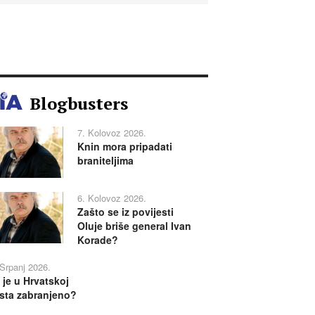
Blogbusters
7. Kolovoz 2026.
Knin mora pripadati
braniteljima
6. Kolovoz 2026.
Zašto se iz povijesti
Oluje briše general Ivan
Korade?
 Srpanj 2026.
 je u Hrvatskoj
sta zabranjeno?