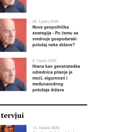
29. Lipanj 2026.
Nova geopolitička
strategija - Po čemu se
vrednuje gospodarski
položaj neke države?
9. Lipanj 2026.
Hrana kao geostrateška
odrednica pitanje je
moći, sigurnosti i
međunarodnog
položaja država
ntervjui
14. Srpanj 2026.