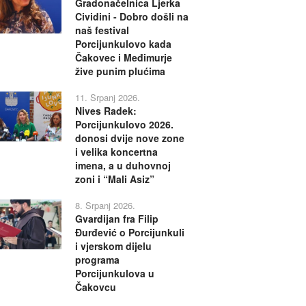
Gradonačelnica Ljerka
Cividini - Dobro došli na
naš festival
Porcijunkulovo kada
Čakovec i Međimurje
žive punim plućima
11. Srpanj 2026.
Nives Radek:
Porcijunkulovo 2026.
donosi dvije nove zone
i velika koncertna
imena, a u duhovnoj
zoni i “Mali Asiz”
8. Srpanj 2026.
Gvardijan fra Filip
Đurđević o Porcijunkuli
i vjerskom dijelu
programa
Porcijunkulova u
Čakovcu