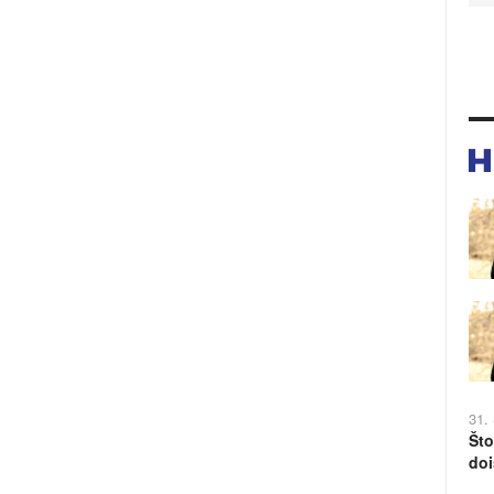
31.
Što
doi