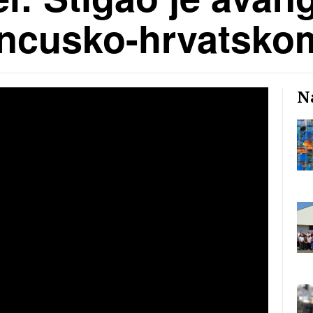
ancusko-hrvatsko
Na