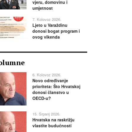
vjeru, domovinu i
umjetnost
7. Kolovoz 2026.
Ljeto u Varaždinu
donosi bogat program i
ovog vikenda
olumne
6. Kolovoz 2026.
Novo određivanje
prioriteta: Što Hrvatskoj
donosi članstvo u
OECD-u?
15. Srpanj 2026.
Hrvatska na raskrižju
vlastite budućnosti