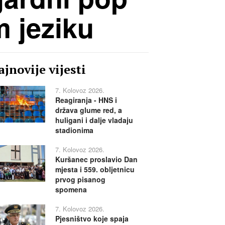
m jeziku
jnovije vijesti
7. Kolovoz 2026.
Reagiranja - HNS i
država glume red, a
huligani i dalje vladaju
stadionima
7. Kolovoz 2026.
Kuršanec proslavio Dan
mjesta i 559. obljetnicu
prvog pisanog
spomena
7. Kolovoz 2026.
Pjesništvo koje spaja