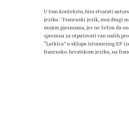
U tom kontekstu, bira stvarati autor
jeziku: "Francuski jezik, moj drugi ma
mojim pjesmama, jer ne želim da ono
spremna za otputovati van naših pros
“Lutkica” u sklopu istoimenog EP izda
francusko-hrvatskom jeziku, na fra