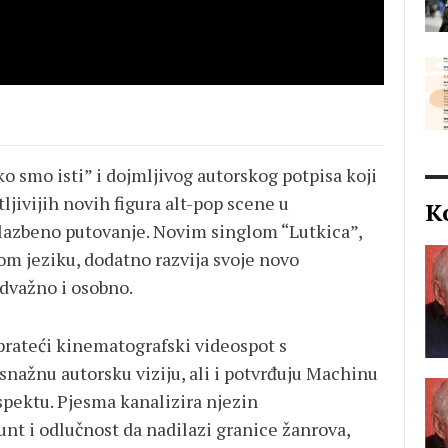
 smo isti” i dojmljivog autorskog potpisa koji
tljivijih novih figura alt-pop scene u
K
 glazbeno putovanje. Novim singlom “Lutkica”,
m jeziku, dodatno razvija svoje novo
odvažno i osobno.
 prateći kinematografski videospot s
ažnu autorsku viziju, ali i potvrđuju Machinu
pektu. Pjesma kanalizira njezin
unt i odlučnost da nadilazi granice žanrova,