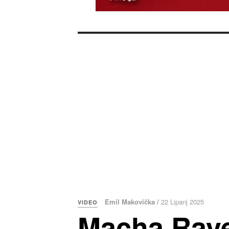
Emil Makovička /
22 Lipanj 2025
VIDEO
Macha Rave