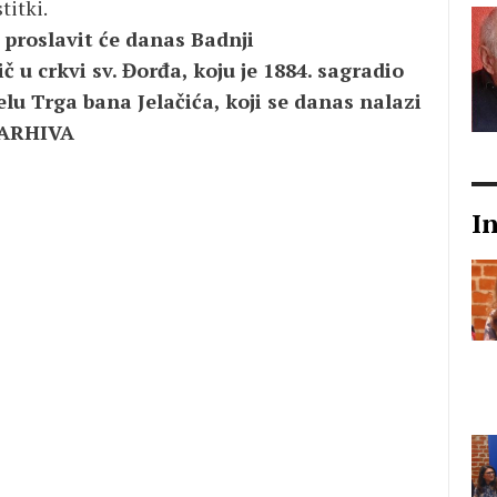
titki.
 proslavit će danas Badnji
ič u crkvi sv. Đorđa, koju je 1884. sagradio
elu Trga bana Jelačića, koji se danas nalazi
o ARHIVA
I