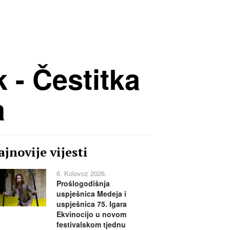
 - Čestitka
a
jnovije vijesti
6. Kolovoz 2026.
Prošlogodišnja
uspješnica Medeja i
uspješnica 75. Igara
Ekvinocijo u novom
festivalskom tjednu