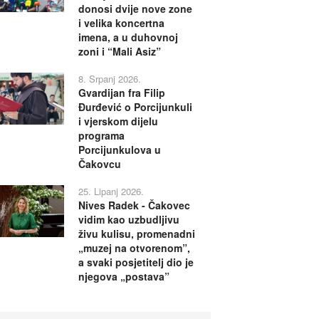
donosi dvije nove zone
i velika koncertna
imena, a u duhovnoj
zoni i “Mali Asiz”
8. Srpanj 2026.
Gvardijan fra Filip
Đurđević o Porcijunkuli
i vjerskom dijelu
programa
Porcijunkulova u
Čakovcu
25. Lipanj 2026.
Nives Radek - Čakovec
vidim kao uzbudljivu
živu kulisu, promenadni
„muzej na otvorenom”,
a svaki posjetitelj dio je
njegova „postava”