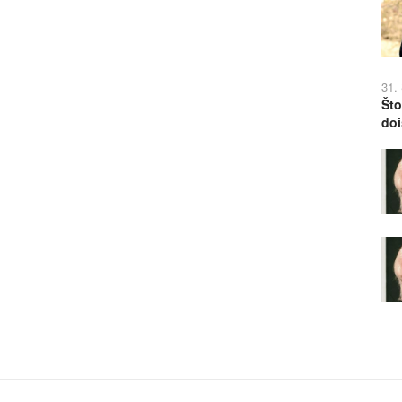
31.
Što
doi