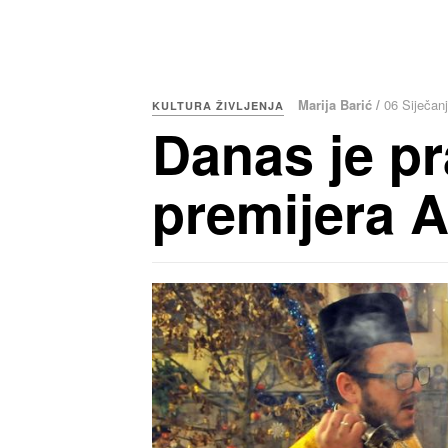
Marija Barić /
06 Siječan
KULTURA ŽIVLJENJA
Danas je pr
premijera 