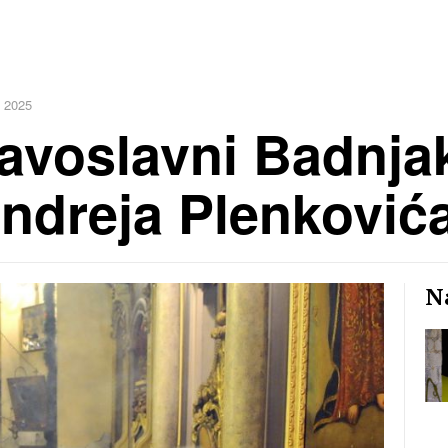
j 2025
avoslavni Badnjak
Andreja Plenković
Na