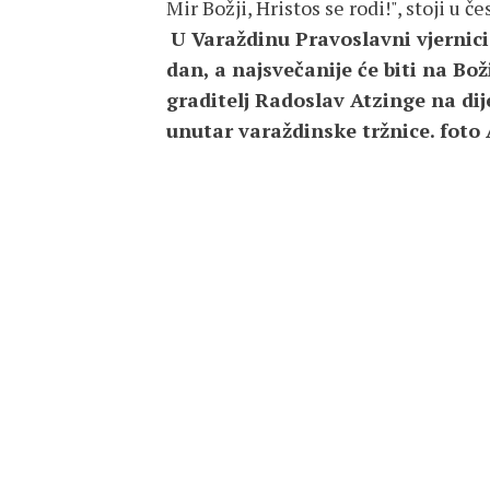
Mir Božji, Hristos se rodi!", stoji u čes
U Varaždinu Pravoslavni vjernici
dan, a najsvečanije će biti na Bož
graditelj Radoslav Atzinge na dij
unutar varaždinske tržnice. fot