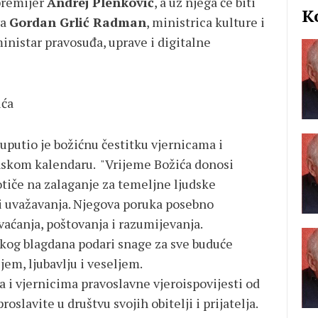
 premijer
Andrej Plenković
, a uz njega će biti
K
va
Gordan Grlić Radman
, ministrica kulture i
inistar pravosuđa, uprave i digitalne
ića
uputio je božićnu čestitku vjernicama i
janskom kalendaru. "Vrijeme Božića donosi
otiče na zalaganje za temeljne ljudske
i i uvažavanja. Njegova poruka posebno
aćanja, poštovanja i razumijevanja.
kog blagdana podari snage za sve buduće
jem, ljubavlju i veseljem.
 i vjernicima pravoslavne vjeroispovijesti od
oslavite u društvu svojih obitelji i prijatelja.