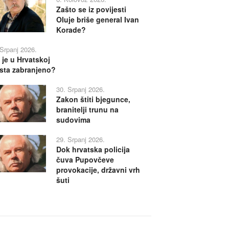
Zašto se iz povijesti
Oluje briše general Ivan
Korade?
 Srpanj 2026.
 je u Hrvatskoj
sta zabranjeno?
30. Srpanj 2026.
Zakon štiti bjegunce,
branitelji trunu na
sudovima
29. Srpanj 2026.
Dok hrvatska policija
čuva Pupovčeve
provokacije, državni vrh
šuti