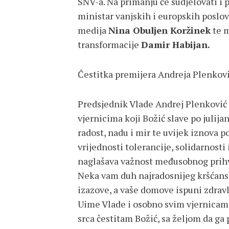
SNV-a. Na primanju će sudjelovati i
ministar vanjskih i europskih poslo
medija
Nina Obuljen Koržinek
te m
transformacije
Damir Habijan.
Čestitka premijera Andreja Plenkov
Predsjednik Vlade Andrej Plenković 
vjernicima koji Božić slave po juli
radost, nadu i mir te uvijek iznova p
vrijednosti tolerancije, solidarnost
naglašava važnost međusobnog prihv
Neka vam duh najradosnijeg kršćans
izazove, a vaše domove ispuni zdravl
Uime Vlade i osobno svim vjernicama
srca čestitam Božić, sa željom da ga pr