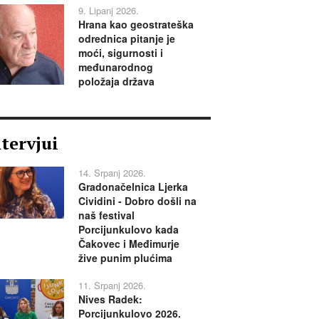
9. Lipanj 2026.
Hrana kao geostrateška
odrednica pitanje je
moći, sigurnosti i
međunarodnog
položaja država
ntervjui
14. Srpanj 2026.
Gradonačelnica Ljerka
Cividini - Dobro došli na
naš festival
Porcijunkulovo kada
Čakovec i Međimurje
žive punim plućima
11. Srpanj 2026.
Nives Radek:
Porcijunkulovo 2026.