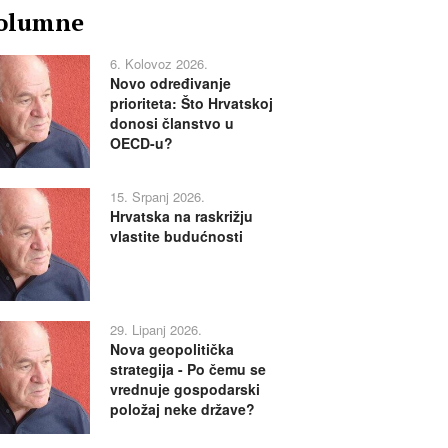
olumne
6. Kolovoz 2026.
Novo određivanje
prioriteta: Što Hrvatskoj
donosi članstvo u
OECD-u?
15. Srpanj 2026.
Hrvatska na raskrižju
vlastite budućnosti
29. Lipanj 2026.
Nova geopolitička
strategija - Po čemu se
vrednuje gospodarski
položaj neke države?