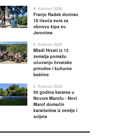
6. Kolovoz 2026.
Franjo Radek donirao
18 tisuća eura za
obnovu kipa sv.
Jeronima
6. Kolovoz 2026.
Mladi Hrvati iz 12
zemalja pomažu
očuvanju hrvatske
prirodne i kulturne
baštine
5. Kolovoz 2026.
50 godina karatea u
Novom Marofu - Novi
Marof domaćin
karatistima iz zemlje i
svijeta