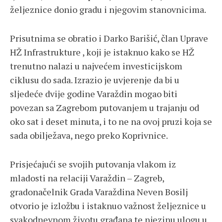
željeznice donio gradu i njegovim stanovnicima.
Prisutnima se obratio i Darko Barišić, član Uprave
HŽ Infrastrukture , koji je istaknuo kako se HŽ
trenutno nalazi u najvećem investicijskom
ciklusu do sada. Izrazio je uvjerenje da bi u
sljedeće dvije godine Varaždin mogao biti
povezan sa Zagrebom putovanjem u trajanju od
oko sat i deset minuta, i to ne na ovoj pruzi koja se
sada obilježava, nego preko Koprivnice.
Prisjećajući se svojih putovanja vlakom iz
mladosti na relaciji Varaždin – Zagreb,
gradonačelnik Grada Varaždina Neven Bosilj
otvorio je izložbu i istaknuo važnost željeznice u
svakodnevnom životu građana te njezinu ulogu u