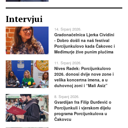
Intervjui
14. Srpanj 2026.
Gradonačelnica Ljerka Cividini
- Dobro došli na naš festival
Porcijunkulovo kada Čakovec i
Međimurje žive punim plućima
11. Srpanj 2026.
Nives Radek: Porcijunkulovo
2026. donosi dvije nove zone i
velika koncertna imena, a u
duhovnoj zoni i “Mali Asiz”
8. Srpanj 2026.
Gvardijan fra Filip Đurđević o
Porcijunkuli i vjerskom dijelu
programa Porcijunkulova u
Čakovcu