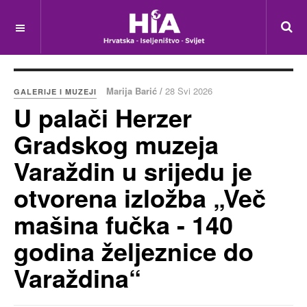
Marija Barić /
28 Svi 2026
GALERIJE I MUZEJI
U palači Herzer
Gradskog muzeja
Varaždin u srijedu je
otvorena izložba „Več
mašina fučka - 140
godina željeznice do
Varaždina“