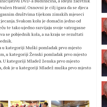
 inicijativu DVD-a Budinščina, a idejni začetnik
ražen Hranić. Osnovni je cilj igara da se djeca
rogasnim društvima tijekom zimskih mjeseci
tjecanja. Svakom kolu je domaćin jedno od
eču te tako ujedno razvijaju svoje vatrogasne
a se pobjednik kola, a na kraju se rezultati
jednik.
a u kategoriji Muški pomladak prvo mjesto
um, u kategoriji Ženski pomladak prvo mjesto
a. U kategoriji Mladež ženska prvo mjesto
a, dok je u kategoriji Mladež muška prvo mjesto