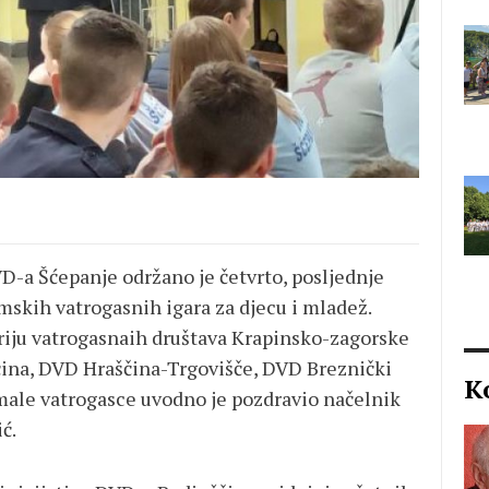
VD-a Šćepanje održano je četvrto, posljednje
mskih vatrogasnih igara za djecu i mladež.
tiriju vatrogasnaih društava Krapinsko-zagorske
čina, DVD Hraščina-Trgovišče, DVD Breznički
K
male vatrogasce uvodno je pozdravio načelnik
ć.