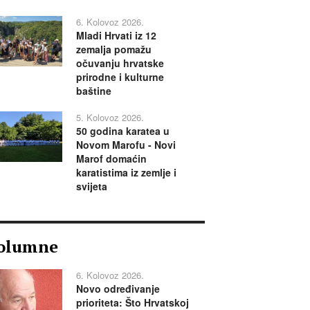
6. Kolovoz 2026.
Mladi Hrvati iz 12
zemalja pomažu
očuvanju hrvatske
prirodne i kulturne
baštine
5. Kolovoz 2026.
50 godina karatea u
Novom Marofu - Novi
Marof domaćin
karatistima iz zemlje i
svijeta
olumne
6. Kolovoz 2026.
Novo određivanje
prioriteta: Što Hrvatskoj