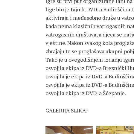
Igre su prvi put organizirane lani na
lige bio je tajnik DVD-a Budinščina D
aktiviraju i međusobno druže u vat
kada nema klasičnih vatrogasnih na
vatrogasnih društava, a djeca se natj
vještine. Nakon svakog kola proglašav
zbrajaju te se proglašava ukupni pob
Tako je u ovogodišnjem izdanju igar
osvojila ekipa iz DVD-a Breznički H
osvojila je ekipa iz DVD-a Budinščin
osvojila je ekipa iz DVD-a Budinščin
osvojila ekipa iz DVD-a Šćepanje.
GALERIJA SLIKA: