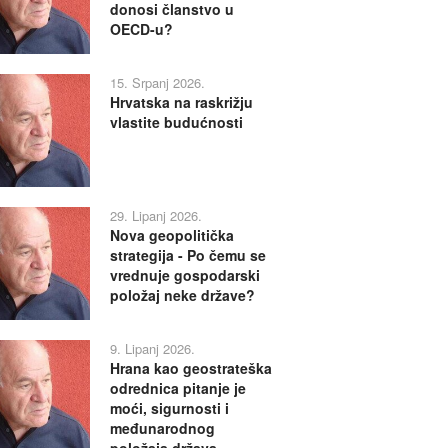
donosi članstvo u
OECD-u?
15. Srpanj 2026.
Hrvatska na raskrižju
vlastite budućnosti
29. Lipanj 2026.
Nova geopolitička
strategija - Po čemu se
vrednuje gospodarski
položaj neke države?
9. Lipanj 2026.
Hrana kao geostrateška
odrednica pitanje je
moći, sigurnosti i
međunarodnog
položaja država