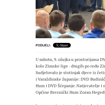
PODIJELI:
U subotu, 9. ožujka u prostorijama D
kolo Zimske lige - drugih po redu Zi
Sudjelovalo je stotinjak djece iz če
i Varaždinske županije: DVD Budinš
Hum i DVD Šćepanje. Natjecatelje i 
Općine Breznički Hum Zoran Hegedi