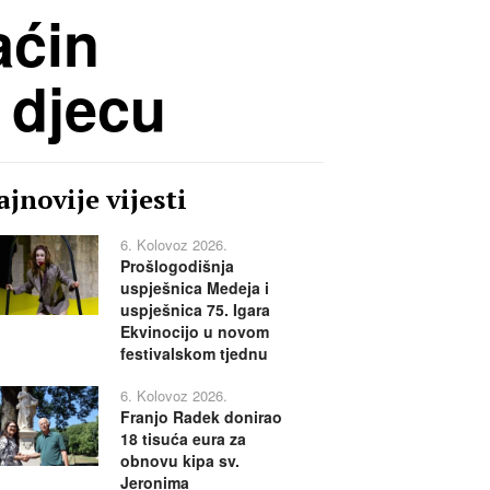
aćin
 djecu
jnovije vijesti
6. Kolovoz 2026.
Prošlogodišnja
uspješnica Medeja i
uspješnica 75. Igara
Ekvinocijo u novom
festivalskom tjednu
6. Kolovoz 2026.
Franjo Radek donirao
18 tisuća eura za
obnovu kipa sv.
Jeronima