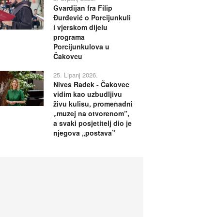
Gvardijan fra Filip
Đurđević o Porcijunkuli
i vjerskom dijelu
programa
Porcijunkulova u
Čakovcu
25. Lipanj 2026.
Nives Radek - Čakovec
vidim kao uzbudljivu
živu kulisu, promenadni
„muzej na otvorenom”,
a svaki posjetitelj dio je
njegova „postava”