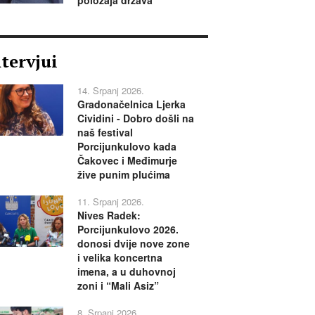
ntervjui
14. Srpanj 2026.
Gradonačelnica Ljerka
Cividini - Dobro došli na
naš festival
Porcijunkulovo kada
Čakovec i Međimurje
žive punim plućima
11. Srpanj 2026.
Nives Radek:
Porcijunkulovo 2026.
donosi dvije nove zone
i velika koncertna
imena, a u duhovnoj
zoni i “Mali Asiz”
8. Srpanj 2026.