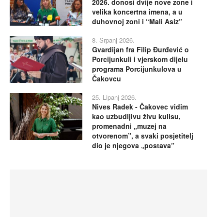
2026. donosi dvije nove zone i
velika koncertna imena, a u
duhovnoj zoni i “Mali Asiz”
8. Srpanj 2026.
Gvardijan fra Filip Đurđević o
Porcijunkuli i vjerskom dijelu
programa Porcijunkulova u
Čakovcu
25. Lipanj 2026.
Nives Radek - Čakovec vidim
kao uzbudljivu živu kulisu,
promenadni „muzej na
otvorenom”, a svaki posjetitelj
dio je njegova „postava”