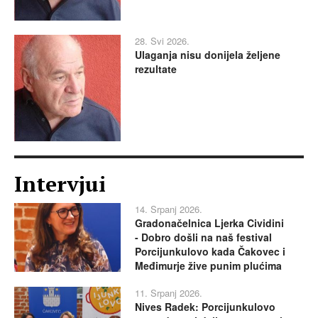
28. Svi 2026.
Ulaganja nisu donijela željene
rezultate
Intervjui
14. Srpanj 2026.
Gradonačelnica Ljerka Cividini
- Dobro došli na naš festival
Porcijunkulovo kada Čakovec i
Međimurje žive punim plućima
11. Srpanj 2026.
Nives Radek: Porcijunkulovo