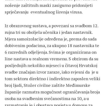
nošenje zaštitnih maski zasigurno pridonijeti
sprječavanju eventualnog širenja virusa.
Iz obrazovnog sustava, a povezani sa svadbom 12.
rujna tri su oboljela učenika i jedan nastavnik.
Mjera samoizolacije određena je, prema do sada
dobivenim podacima, za ukupno 18 nastavnika te
6 razrednih odjeljenja. Svima je organizirana on
line nastava u realnom vremenu. S obzirom da su
posljednjih nekoliko mjeseci u čitavoj Hrvatskoj
svadbe značajan izvor zaraze, iako svjesni da je u
tom sektoru direktno i indirektno zaposlen veliki
broj ljudi, Stožer civilne zaštite Međimurske
županije razmatra mogućnost ograničavanja broja
osoba na svadbenim svečanostima na 50, a u
razmatranju je i obustava posjeta u domove za