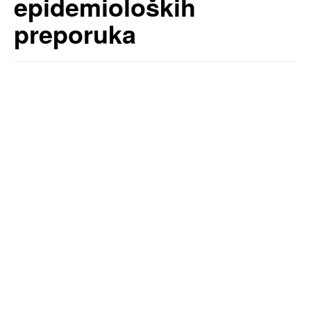
epidemioloških
preporuka