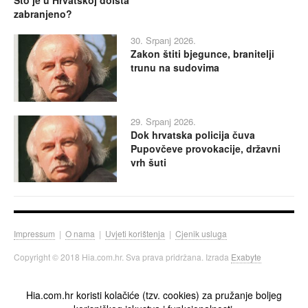
Što je u Hrvatskoj doista
zabranjeno?
30. Srpanj 2026.
Zakon štiti bjegunce, branitelji
trunu na sudovima
29. Srpanj 2026.
Dok hrvatska policija čuva
Pupovčeve provokacije, državni
vrh šuti
Impressum
|
O nama
|
Uvjeti korištenja
|
Cjenik usluga
Copyright © 2018 Hia.com.hr. Sva prava pridržana. Izrada
Exabyte
Hia.com.hr koristi kolačiće (tzv. cookies) za pružanje boljeg