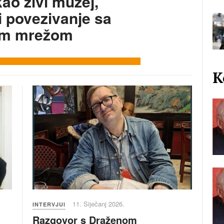
ao živi muzej,
i povezivanje sa
om mrežom
K
11. Siječanj 2026.
INTERVJUI
Razgovor s Draženom