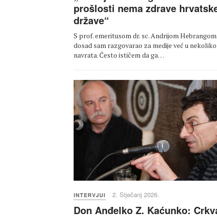
prošlosti nema zdrave hrvatsk
države“
S prof. emeritusom dr. sc. Andrijom Hebrangom
dosad sam razgovarao za medije već u nekoliko
navrata. Često ističem da ga…
2. Siječanj 2026.
INTERVJUI
Don Anđelko Z. Kaćunko: Crkv