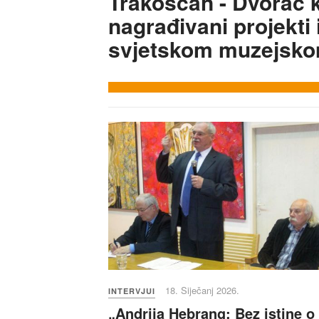
Trakošćan - Dvorac k
nagrađivani projekti 
svjetskom muzejsk
18. Siječanj 2026.
INTERVJUI
„Andrija Hebrang: Bez istine o