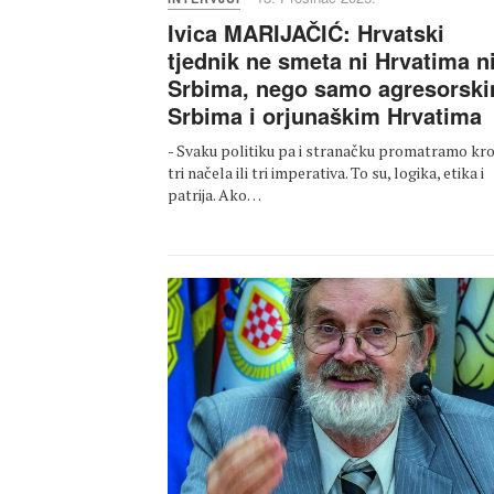
Ivica MARIJAČIĆ: Hrvatski
tjednik ne smeta ni Hrvatima n
Srbima, nego samo agresorsk
Srbima i orjunaškim Hrvatima
- Svaku politiku pa i stranačku promatramo kr
tri načela ili tri imperativa. To su, logika, etika i
patrija. Ako…