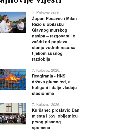
7. Kolovoz 2026.
Župan Posavec i Milan
Rezo u obilasku
Glavnog murskog
nasipa – razgovarali o
zaštiti od poplava i
stanju vodnih resursa
tijekom sušnog
razdoblja
7. Kolovoz 2026.
Reagiranja - HNS i
država glume red, a
huligani i dalje vladaju
stadionima
7. Kolovoz 2026.
Kuršanec proslavio Dan
mjesta i 559. obljetnicu
prvog pisanog
spomena