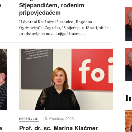
Stjepandićem, rođenim
e
pripovjedačem
U dvorani Knjižnice i čitaonice „Bogdana
Ogrizovića“ u Zagrebu, 15. siječnja, u 18 sati, bit će
predstavljena nova knjiga Dražena…
I
18. Prosinac 2025.
INTERVJUI
Prof. dr. sc. Marina Klačmer
a