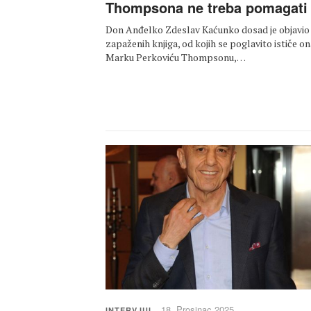
Thompsona ne treba pomagati
Don Anđelko Zdeslav Kaćunko dosad je objavio
zapaženih knjiga, od kojih se poglavito ističe on
Marku Perkoviću Thompsonu,…
18. Prosinac 2025.
INTERVJUI