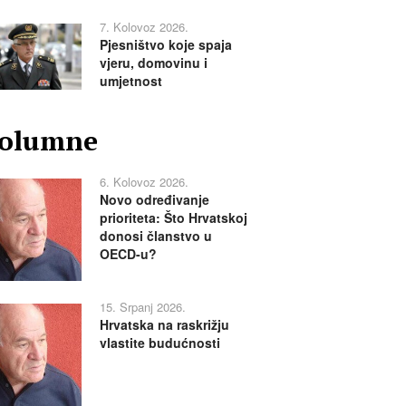
7. Kolovoz 2026.
Pjesništvo koje spaja
vjeru, domovinu i
umjetnost
olumne
6. Kolovoz 2026.
Novo određivanje
prioriteta: Što Hrvatskoj
donosi članstvo u
OECD-u?
15. Srpanj 2026.
Hrvatska na raskrižju
vlastite budućnosti