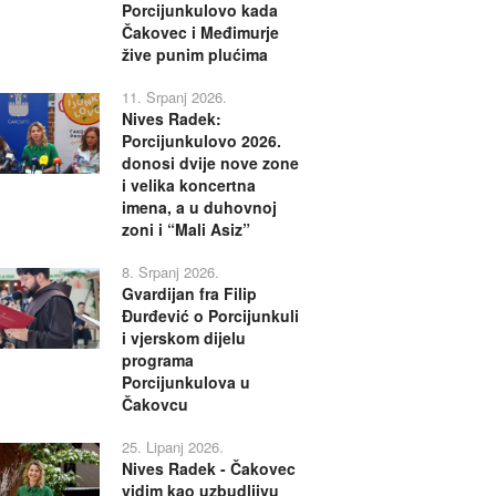
Porcijunkulovo kada
Čakovec i Međimurje
žive punim plućima
11. Srpanj 2026.
Nives Radek:
Porcijunkulovo 2026.
donosi dvije nove zone
i velika koncertna
imena, a u duhovnoj
zoni i “Mali Asiz”
8. Srpanj 2026.
Gvardijan fra Filip
Đurđević o Porcijunkuli
i vjerskom dijelu
programa
Porcijunkulova u
Čakovcu
25. Lipanj 2026.
Nives Radek - Čakovec
vidim kao uzbudljivu