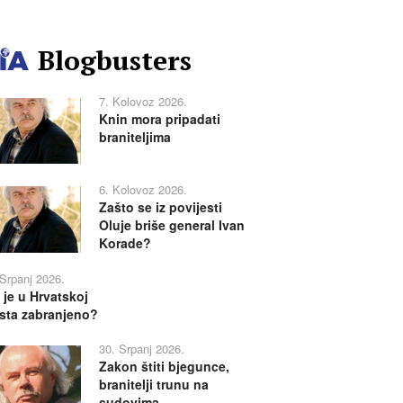
Blogbusters
7. Kolovoz 2026.
Knin mora pripadati
braniteljima
6. Kolovoz 2026.
Zašto se iz povijesti
Oluje briše general Ivan
Korade?
 Srpanj 2026.
 je u Hrvatskoj
sta zabranjeno?
30. Srpanj 2026.
Zakon štiti bjegunce,
branitelji trunu na
sudovima