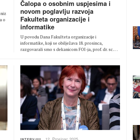
Čalopa o osobnim uspjesima i
novom poglavlju razvoja
 niz
Fakulteta organizacije i
a o
informatike
U povodu Dana Fakulteta organizacije i
informatike, koji se obilježava 18. prosinca,
razgovarali smo s dekanicom FOI-ja, prof. dr. sc.…
12. Prosinac 2025.
INTERVJUI