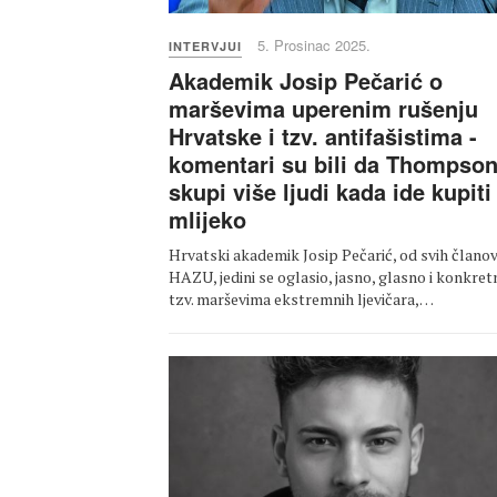
5. Prosinac 2025.
INTERVJUI
Akademik Josip Pečarić o
marševima uperenim rušenju
Hrvatske i tzv. antifašistima -
komentari su bili da Thompso
skupi više ljudi kada ide kupiti
mlijeko
Hrvatski akademik Josip Pečarić, od svih člano
HAZU, jedini se oglasio, jasno, glasno i konkret
tzv. marševima ekstremnih ljevičara,…