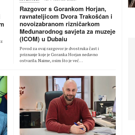
Razgovor s Gorankom Horjan,
ravnateljicom Dvora Trakošćan i
i
novoizabranom rizničarkom
im
Međunarodnog savjeta za muzeje
(ICOM) u Dubaiu
oz
Povod za ovaj razgovor je dvostruka čast i
priznanje koje je Goranka Horjan nedavno
ostvarila. Naime, osim što je već…