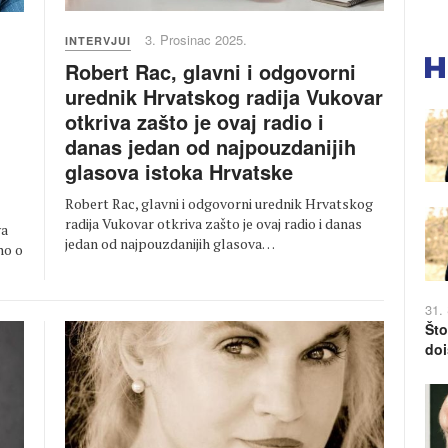
3. Prosinac 2025.
INTERVJUI
Robert Rac, glavni i odgovorni
urednik Hrvatskog radija Vukovar
otkriva zašto je ovaj radio i
danas jedan od najpouzdanijih
n
glasova istoka Hrvatske
Robert Rac, glavni i odgovorni urednik Hrvatskog
radija Vukovar otkriva zašto je ovaj radio i danas
va
jedan od najpouzdanijih glasova…
no o
31.
Što
doi