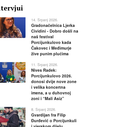
ntervjui
14. Srpanj 2026.
Gradonačelnica Ljerka
Cividini - Dobro došli na
naš festival
Porcijunkulovo kada
Čakovec i Međimurje
žive punim plućima
11. Srpanj 2026.
Nives Radek:
Porcijunkulovo 2026.
donosi dvije nove zone
i velika koncertna
imena, a u duhovnoj
zoni i “Mali Asiz”
8. Srpanj 2026.
Gvardijan fra Filip
Đurđević o Porcijunkuli
i vjerskom dijelu