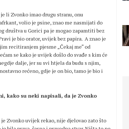
 - je li Zvonko imao drugu stranu, onu
zafrkant, volio je psine, znao me nasmijati do
og društva u Gorici pa je mogao zapamtiti bez
Pravi je bio orator, uvijek bez papira. A znao je
vojim recitiranjem pjesme „Čekaj me“ od
ćam se kako je uvijek došlo do svađe s kim će
gdje dalje, jer su svi htjela da budu s njim,
nostavno rećeno, gdje je on bio, tamo je bio i
ni, kako su neki napisali, da je Zvonko
 je Zvonko uvijek rekao, nije djelovao zato što
 je bila prava, časna i pravedna stvar. Ništa to ne