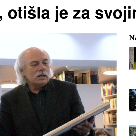
o, otišla je za sv
Na