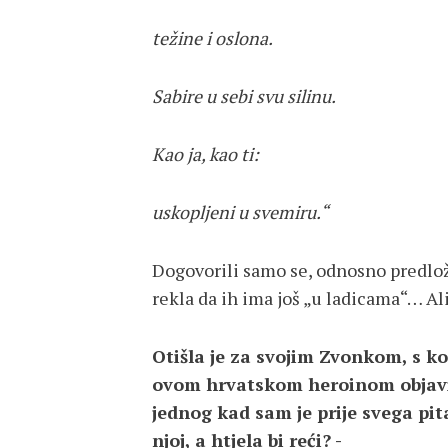
težine i oslona.
Sabire u sebi svu silinu.
Kao ja, kao ti:
uskopljeni u svemiru.“
Dogovorili samo se, odnosno predložio
rekla da ih ima još „u ladicama“… Ali,
Otišla je za svojim Zvonkom, s k
ovom hrvatskom heroinom objavio 
jednog kad sam je prije svega pita
njoj, a htjela bi reći? -