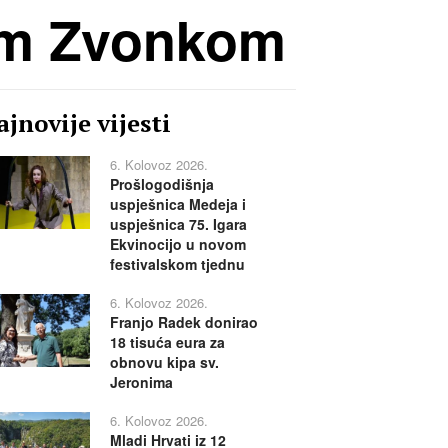
ojim Zvonkom
jnovije vijesti
6. Kolovoz 2026.
Prošlogodišnja
uspješnica Medeja i
uspješnica 75. Igara
Ekvinocijo u novom
festivalskom tjednu
6. Kolovoz 2026.
Franjo Radek donirao
18 tisuća eura za
obnovu kipa sv.
Jeronima
6. Kolovoz 2026.
Mladi Hrvati iz 12