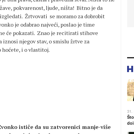
ave, pokvarenost, ljude, ništa! Bitno je da
 izgledati. Žrtvovati se moramo za dobrobit
vonko je odabrao najveći, poslao je time
e će pokazati. Znao je recitirati stihove
a iznosi njegov stav, o smislu žrtve za
hoćete, i o vlastitoj.
31.
Što
doi
Zvonko ističe da su zatvorenici manje-više