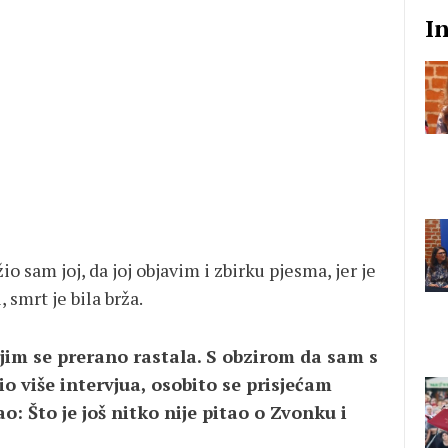
I
 sam joj, da joj objavim i zbirku pjesma, jer je
 smrt je bila brža.
ojim se prerano rastala. S obzirom da sam s
više intervjua, osobito se prisjećam
o: Što je još nitko nije pitao o Zvonku i