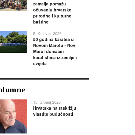
zemalja pomažu
očuvanju hrvatske
prirodne i kulturne
baštine
5. Kolovoz 2026.
50 godina karatea u
Novom Marofu - Novi
Marof domaćin
karatistima iz zemlje i
svijeta
olumne
15. Srpanj 2026.
Hrvatska na raskrižju
vlastite budućnosti