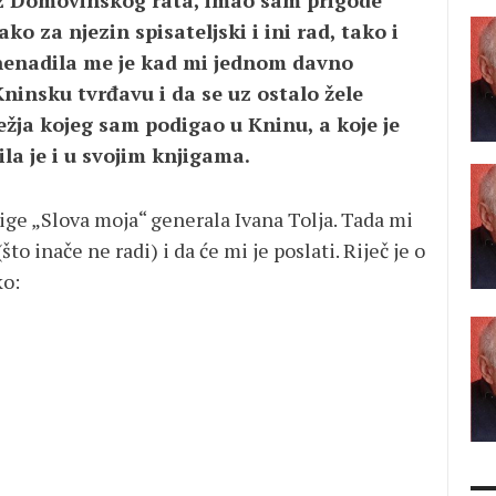
 iz Domovinskog rata, imao sam prigode
ako za njezin spisateljski i ini rad, tako i
nenadila me je kad mi jednom davno
ninsku tvrđavu i da se uz ostalo žele
ežja kojeg sam podigao u Kninu, a koje je
ila je i u svojim knjigama.
jige „Slova moja“ generala Ivana Tolja. Tada mi
to inače ne radi) i da će mi je poslati. Riječ je o
ko: