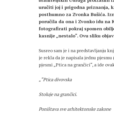
braniteljskih Udruga proizašlih
uručiti joj i prigodna priznanja, k
posthumno za Zvonka Bušića. Iz
poručila da ona i Zvonko idu na K
fotografirati pokraj spomen obilj
kasnije „nestalo“. Ovu sliku objav
Susreo sam je i na predstavljanju kn
je rekla da je napisala jednu pjesmu (š
pjesmi „Ptica na grančici“, a ide ova
„“Ptica divovska
Stoluje na grančici.
Poništava sve arhitektonske zakone