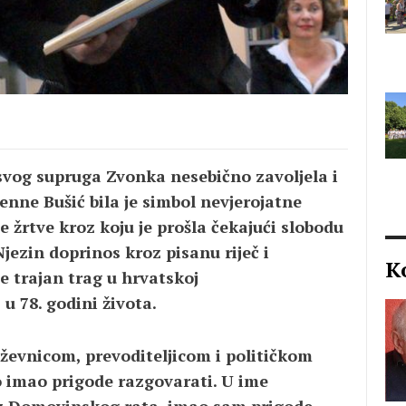
i svog supruga Zvonka nesebično zavoljela i
nne Bušić bila je simbol nevjerojatne
e žrtve kroz koju je prošla čekajući slobodu
Njezin doprinos kroz pisanu riječ i
K
e trajan trag u hrvatskoj
 u 78. godini života.
evnicom, prevoditeljicom i političkom
 imao prigode razgovarati. U ime