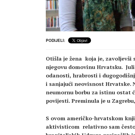
PODIJELI:
Otišla je žena koja je, zavoljevš
njegovu domovinu Hrvatsku. Julie
odanosti, hrabrosti i dugogodišnj
i sanjajući neovisnost Hrvatske. 
neumornu borbu za istinu ostat ć
povijesti. Preminula je u Zagrebu,
S ovom američko-hrvatskom knjiž
aktivisticom relativno sam često