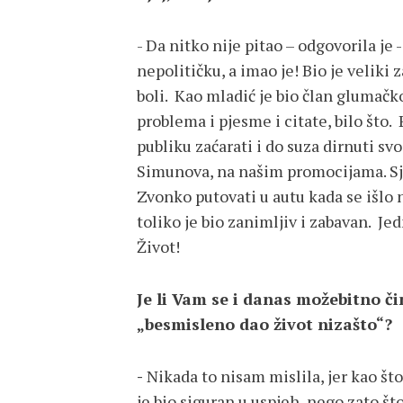
- Da nitko nije pitao – odgovorila je
nepolitičku, a imao je! Bio je veliki 
boli. Kao mladić je bio član glumačk
problema i pjesme i citate, bilo što. 
publiku zaćarati i do suza dirnuti s
Simunova, na našim promocijama. Sje
Zvonko putovati u autu kada se išlo ne
toliko je bio zanimljiv i zabavan. Jed
Život!
Je li Vam se i danas možebitno či
„besmisleno dao život nizašto“?
-
Nikada to nisam mislila, jer kao što
je bio siguran u uspjeh, nego zato što