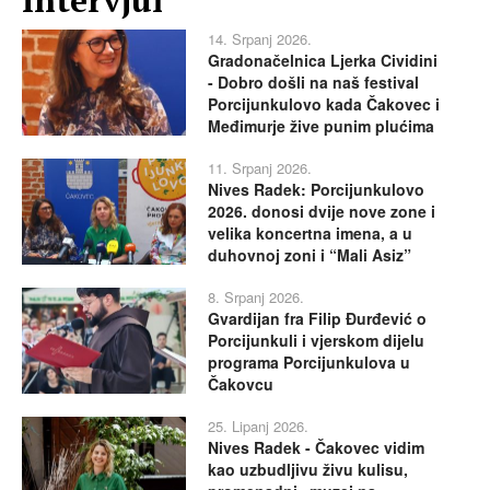
14. Srpanj 2026.
Gradonačelnica Ljerka Cividini
- Dobro došli na naš festival
Porcijunkulovo kada Čakovec i
Međimurje žive punim plućima
11. Srpanj 2026.
Nives Radek: Porcijunkulovo
2026. donosi dvije nove zone i
velika koncertna imena, a u
duhovnoj zoni i “Mali Asiz”
8. Srpanj 2026.
Gvardijan fra Filip Đurđević o
Porcijunkuli i vjerskom dijelu
programa Porcijunkulova u
Čakovcu
25. Lipanj 2026.
Nives Radek - Čakovec vidim
kao uzbudljivu živu kulisu,