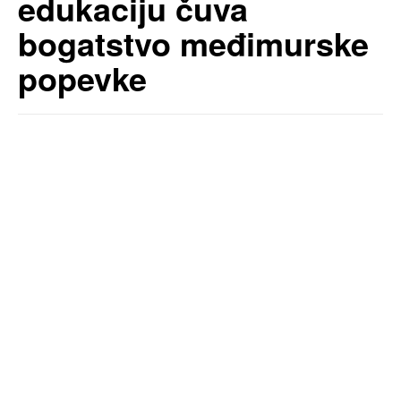
edukaciju čuva
bogatstvo međimurske
popevke