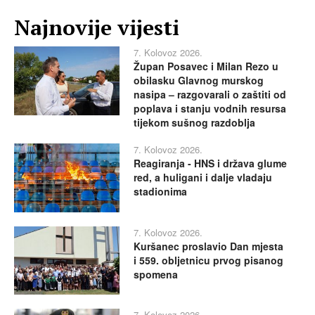
Najnovije vijesti
7. Kolovoz 2026.
Župan Posavec i Milan Rezo u
obilasku Glavnog murskog
nasipa – razgovarali o zaštiti od
poplava i stanju vodnih resursa
tijekom sušnog razdoblja
7. Kolovoz 2026.
Reagiranja - HNS i država glume
red, a huligani i dalje vladaju
stadionima
7. Kolovoz 2026.
Kuršanec proslavio Dan mjesta
i 559. obljetnicu prvog pisanog
spomena
7. Kolovoz 2026.