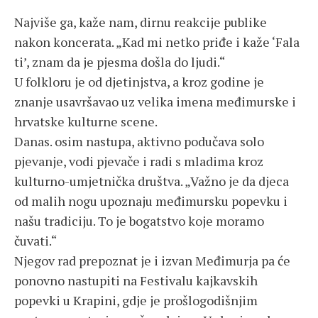
Najviše ga, kaže nam, dirnu reakcije publike
nakon koncerata. „Kad mi netko priđe i kaže ‘Fala
ti’, znam da je pjesma došla do ljudi.“
U folkloru je od djetinjstva, a kroz godine je
znanje usavršavao uz velika imena međimurske i
hrvatske kulturne scene.
Danas. osim nastupa, aktivno podučava solo
pjevanje, vodi pjevače i radi s mladima kroz
kulturno-umjetnička društva. „Važno je da djeca
od malih nogu upoznaju međimursku popevku i
našu tradiciju. To je bogatstvo koje moramo
čuvati.“
Njegov rad prepoznat je i izvan Međimurja pa će
ponovno nastupiti na Festivalu kajkavskih
popevki u Krapini, gdje je prošlogodišnjim