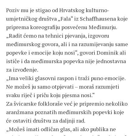
Poziv mu je stigao od Hrvatskog kulturno-
umjetničkog društva „Fala“ iz Schaffhausena koje
priprema koreografiju posvećenu Međimurju.
„Radit ćemo na tehnici pjevanja, izgovoru
međimurskog govora, ali i na razumijevanju same
popevke i emocije koju nosi“, govori Dominik ali
ističe i da međimurska popevka nije jednostavna
za izvođenje.
„Ima veliki glasovni raspon i traži puno emocije.
Ne možeš ju samo otpjevati – moraš razumjeti
svaku riječ i priču koju pjesma nosi.“
Za švicarske folkloraše već je pripremio nekoliko
aranžmana poznatih međimurskih popevki koje
će ostaviti društvu za daljnji rad.
„Možeš imati odličan glas, ali ako publika ne