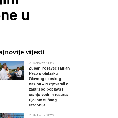
ene u
jnovije vijesti
7. Kolovoz 2026.
Župan Posavec i Milan
Rezo u obilasku
Glavnog murskog
nasipa – razgovarali o
zaštiti od poplava i
stanju vodnih resursa
tijekom sušnog
razdoblja
7. Kolovoz 2026.