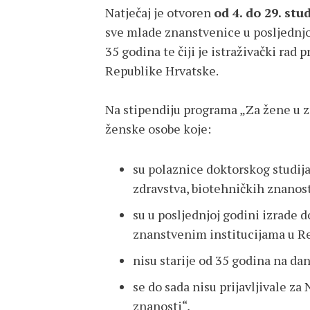
Natječaj je otvoren
od 4. do 29. st
sve mlade znanstvenice u posljednjoj
35 godina te čiji je istraživački rad
Republike Hrvatske.
Na stipendiju programa „Za žene u zn
ženske osobe koje:
su polaznice doktorskog studija
zdravstva, biotehničkih znanosti
su u posljednjoj godini izrade 
znanstvenim institucijama u Re
nisu starije od 35 godina na da
se do sada nisu prijavljivale z
znanosti“,