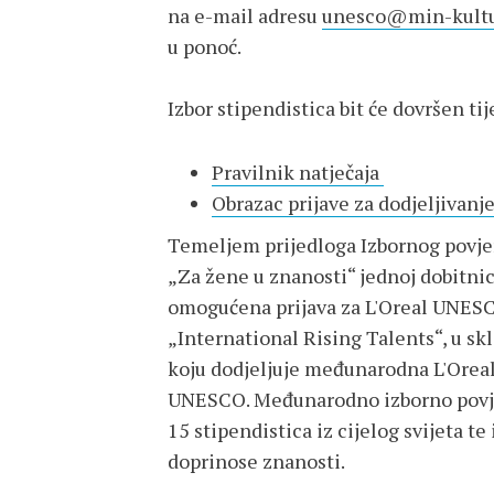
na e-mail adresu
unesco@min-kultu
u ponoć.
Izbor stipendistica bit će dovršen t
Pravilnik natječaja
Obrazac prijave za dodjeljivanj
Temeljem prijedloga Izbornog povje
„Za žene u znanosti“ jednoj dobitnic
omogućena prijava za L'Oreal UNES
„International Rising Talents“, u s
koju dodjeljuje međunarodna L'Oreal
UNESCO. Međunarodno izborno povjer
15 stipendistica iz cijelog svijeta t
doprinose znanosti.