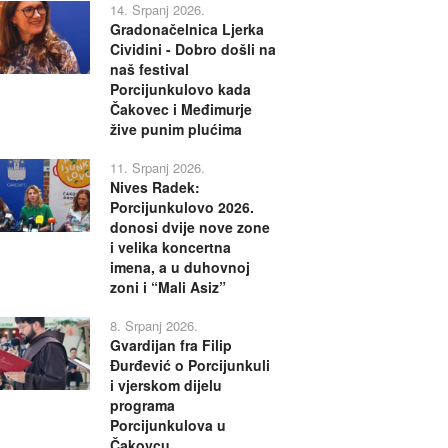
14. Srpanj 2026.
Gradonačelnica Ljerka
Cividini - Dobro došli na
naš festival
Porcijunkulovo kada
Čakovec i Međimurje
žive punim plućima
11. Srpanj 2026.
Nives Radek:
Porcijunkulovo 2026.
donosi dvije nove zone
i velika koncertna
imena, a u duhovnoj
zoni i “Mali Asiz”
8. Srpanj 2026.
Gvardijan fra Filip
Đurđević o Porcijunkuli
i vjerskom dijelu
programa
Porcijunkulova u
Čakovcu