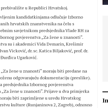
 prebivalište u Republici Hrvatskoj.
avljenim kandidatkinjama odlučuje Izborno
anih hrvatskih znanstvenika na čelu s
bnim savjetnikom predsjednika Vlade RH za
zbornog povjerenstva „Za žene u znanosti“.
stva su i akademici Vida Demarin, Krešimir
van Vicković, dr. sc. Katica Biljaković, prof. dr.
. Đurđica Ugarković.
 „Za žene u znanosti“ moraju biti predane na
loženu odgovarajuću dokumentaciju (preslike).
 na predsjednika Izbornog povjerenstva
„Za žene u znanosti“. Prijave u dva primjerka
 moraju biti zaprimljene u uredu Hrvatskog
I
rstvu kulture (Runjaninova 2, Zagreb), odnosno