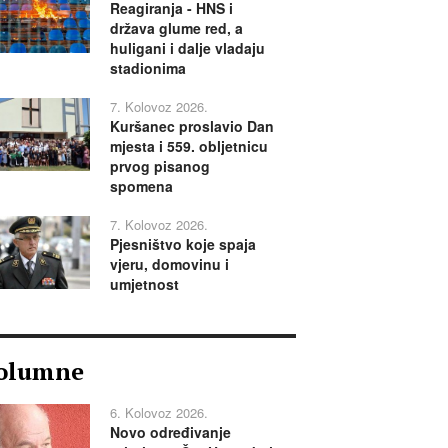
Reagiranja - HNS i
država glume red, a
huligani i dalje vladaju
stadionima
7. Kolovoz 2026.
Kuršanec proslavio Dan
mjesta i 559. obljetnicu
prvog pisanog
spomena
7. Kolovoz 2026.
Pjesništvo koje spaja
vjeru, domovinu i
umjetnost
olumne
6. Kolovoz 2026.
Novo određivanje