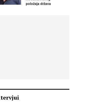
položaja država
ntervjui