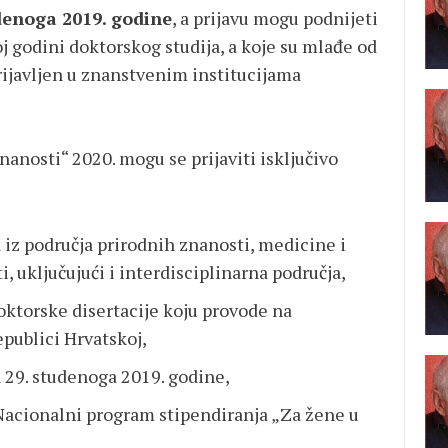
udenoga 2019. godine
, a prijavu mogu podnijeti
 godini doktorskog studija, a koje su mlađe od
 prijavljen u znanstvenim institucijama
anosti“ 2020. mogu se prijaviti isključivo
 iz područja prirodnih znanosti, medicine i
, uključujući i interdisciplinarna područja,
doktorske disertacije koju provode na
publici Hrvatskoj,
n 29. studenoga 2019. godine,
a Nacionalni program stipendiranja „Za žene u