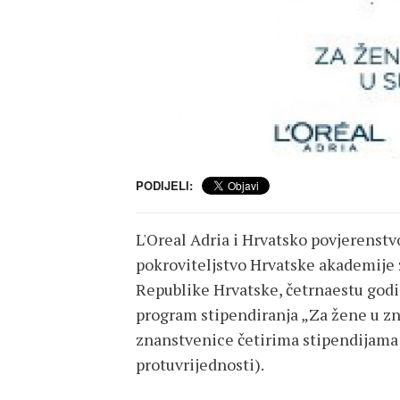
PODIJELI:
L'Oreal Adria i Hrvatsko povjerenst
pokroviteljstvo Hrvatske akademije 
Republike Hrvatske, četrnaestu godi
program stipendiranja „Za žene u z
znanstvenice četirima stipendijama 
protuvrijednosti).