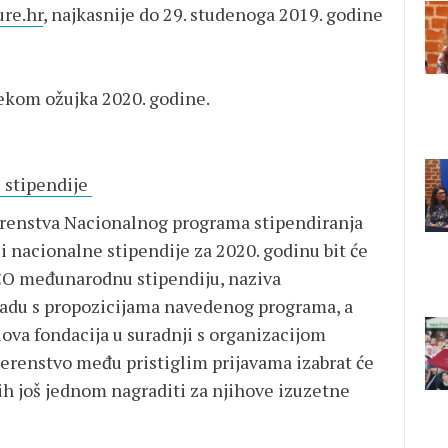
re.hr
, najkasnije do 29. studenoga 2019. godine
ijekom ožujka 2020. godine.
e stipendije
renstva Nacionalnog programa stipendiranja
i nacionalne stipendije za 2020. godinu bit će
CO međunarodnu stipendiju, naziva
kladu s propozicijama navedenog programa, a
ova fondacija u suradnji s organizacijom
enstvo među pristiglim prijavama izabrat će
e ih još jednom nagraditi za njihove izuzetne