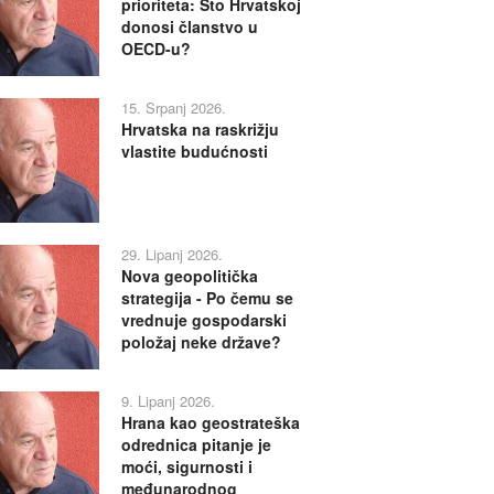
prioriteta: Što Hrvatskoj
donosi članstvo u
OECD-u?
15. Srpanj 2026.
Hrvatska na raskrižju
vlastite budućnosti
29. Lipanj 2026.
Nova geopolitička
strategija - Po čemu se
vrednuje gospodarski
položaj neke države?
9. Lipanj 2026.
Hrana kao geostrateška
odrednica pitanje je
moći, sigurnosti i
međunarodnog