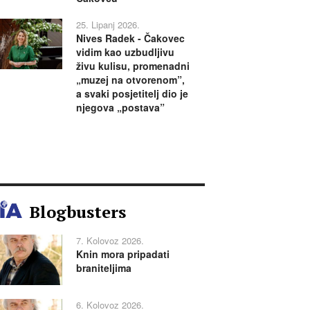
25. Lipanj 2026.
Nives Radek - Čakovec
vidim kao uzbudljivu
živu kulisu, promenadni
„muzej na otvorenom”,
a svaki posjetitelj dio je
njegova „postava”
Blogbusters
7. Kolovoz 2026.
Knin mora pripadati
braniteljima
6. Kolovoz 2026.