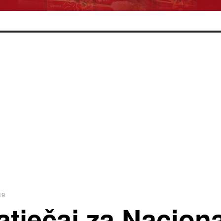
19
tječaj za Naciona