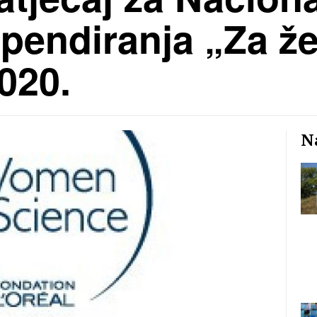
pendiranja „Za ž
020.
Na