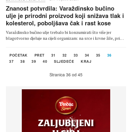
Znanost potvrdila: Varaždinsko bučino
ulje je prirodni proizvod koji snižava tlak i
kolesterol, poboljšava čak i rast kose
Varaždinsko bučino ulje trebalo bi konzumirati što više jer
blagotvorno djeluje na cijeli organizam: na srce i krvne žile, pri…
POČETAK
PRET
31
32
33
34
35
36
37
38
39
40
SLJEDEĆE
KRAJ
Stranica 36 od 45