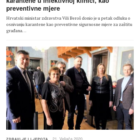
karantene u Infektivnoj klinici, kao
preventivne mjere
Hrvatski ministar zdravstva Vili Beroš donio je u petak odluku o
osnivanju karantene kao preventivne sigurnosne mjere za zaštitu
građana…
21. Veljača 2020.
ZDRAVLJE I LJEPOTA