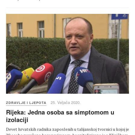
25. Veljača 2020.
ZDRAVLJE I LJEPOTA
Rijeka: Jedna osoba sa simptomom u
izolaciji
Devet hrvatskih radnika zaposlenih u talijanskoj tvornici u kojoj je