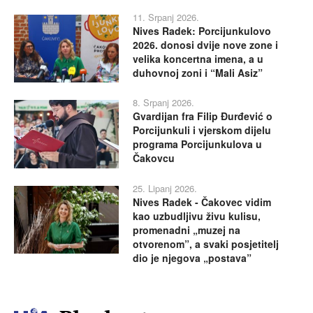
11. Srpanj 2026.
Nives Radek: Porcijunkulovo
2026. donosi dvije nove zone i
velika koncertna imena, a u
duhovnoj zoni i “Mali Asiz”
8. Srpanj 2026.
Gvardijan fra Filip Đurđević o
Porcijunkuli i vjerskom dijelu
programa Porcijunkulova u
Čakovcu
25. Lipanj 2026.
Nives Radek - Čakovec vidim
kao uzbudljivu živu kulisu,
promenadni „muzej na
otvorenom”, a svaki posjetitelj
dio je njegova „postava”