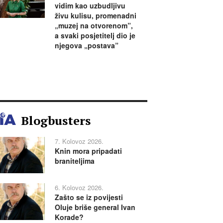
vidim kao uzbudljivu
živu kulisu, promenadni
„muzej na otvorenom”,
a svaki posjetitelj dio je
njegova „postava”
Blogbusters
7. Kolovoz 2026.
Knin mora pripadati
braniteljima
6. Kolovoz 2026.
Zašto se iz povijesti
Oluje briše general Ivan
Korade?