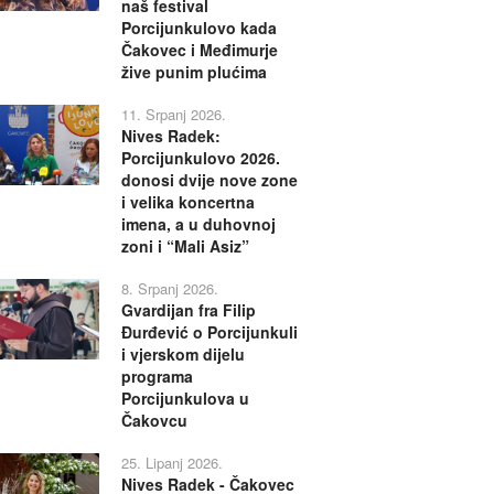
naš festival
Porcijunkulovo kada
Čakovec i Međimurje
žive punim plućima
11. Srpanj 2026.
Nives Radek:
Porcijunkulovo 2026.
donosi dvije nove zone
i velika koncertna
imena, a u duhovnoj
zoni i “Mali Asiz”
8. Srpanj 2026.
Gvardijan fra Filip
Đurđević o Porcijunkuli
i vjerskom dijelu
programa
Porcijunkulova u
Čakovcu
25. Lipanj 2026.
Nives Radek - Čakovec