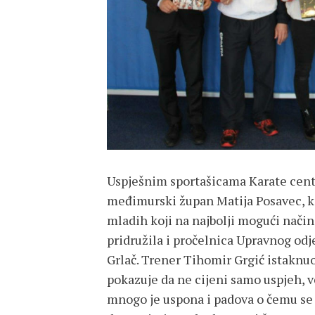
Uspješnim sportašicama Karate centr
međimurski župan Matija Posavec, koj
mladih koji na najbolji mogući nači
pridružila i pročelnica Upravnog odje
Grlač. Trener Tihomir Grgić istaknuo
pokazuje da ne cijeni samo uspjeh, ve
mnogo je uspona i padova o čemu se ri