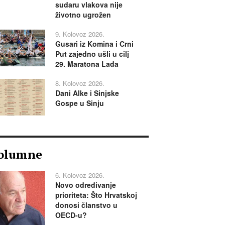
sudaru vlakova nije
životno ugrožen
9. Kolovoz 2026.
Gusari iz Komina i Crni
Put zajedno ušli u cilj
29. Maratona Lađa
8. Kolovoz 2026.
Dani Alke i Sinjske
Gospe u Sinju
olumne
6. Kolovoz 2026.
Novo određivanje
prioriteta: Što Hrvatskoj
donosi članstvo u
OECD-u?