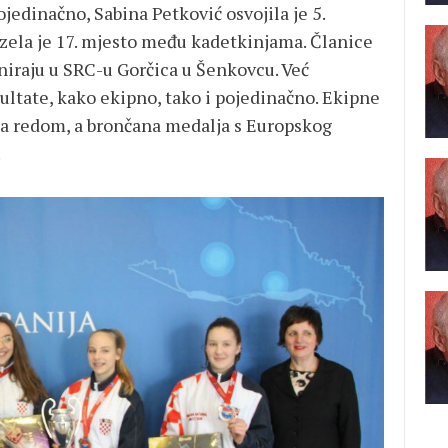
Pojedinačno, Sabina Petković osvojila je 5.
uzela je 17. mjesto među kadetkinjama. Članice
iraju u SRC-u Gorčica u Šenkovcu. Već
ultate, kako ekipno, tako i pojedinačno. Ekipne
za redom, a brončana medalja s Europskog
.