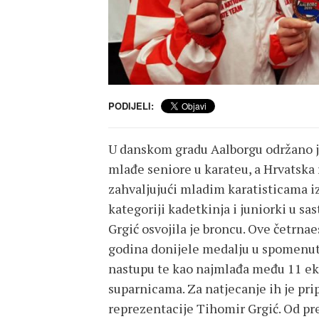
PODIJELI:
U danskom gradu Aalborgu održano je
mlađe seniore u karateu, a Hrvatska r
zahvaljujući mladim karatisticama i
kategoriji kadetkinja i juniorki u sa
Grgić osvojila je broncu. Ove četrna
godina donijele medalju u spomenuto
nastupu te kao najmlađa među 11 eki
suparnicama. Za natjecanje ih je pr
reprezentacije Tihomir Grgić. Od pre