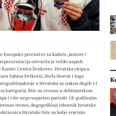
 Europsko prvenstvo za kadete, juniore i
eprezentacija ostvarila je veliki uspjeh
z Karate Centra Šenkovec. Hrvatska ekipa u
stavu Sabina Petković, Stela Horvat i Inga
K
estogodišnjakinje u Hrvatsku su nakon dugih 11
j kategoriji. Bile su izvrsne u debitantskom
pa i više nego uspješno parirale 18-godišnjim
ipremao trener, dugogodišnji izbornik hrvatske
dstavnica Hrvatske bile su bolje svjetske