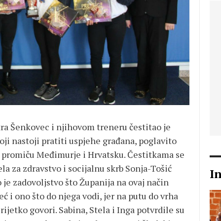
a Šenkovec i njihovom treneru čestitao je
i nastoji pratiti uspjehe građana, poglavito
n promiču Međimurje i Hrvatsku. Čestitkama se
la za zdravstvo i socijalnu skrb Sonja-Tošić
I
 je zadovoljstvo što Županija na ovaj način
ć i ono što do njega vodi, jer na putu do vrha
jetko govori. Sabina, Stela i Inga potvrdile su