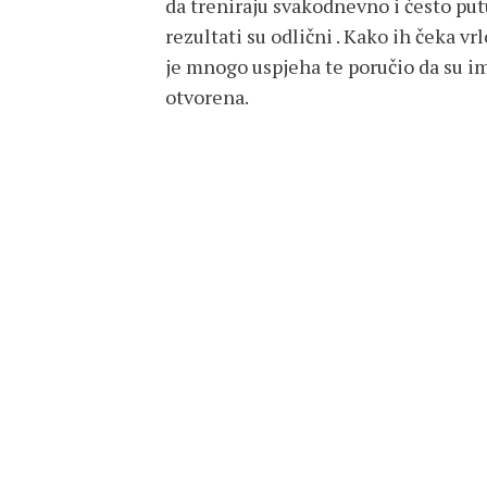
da treniraju svakodnevno i često pu
rezultati su odlični . Kako ih čeka 
je mnogo uspjeha te poručio da su im
otvorena.