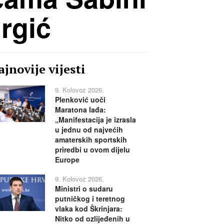
Grgić
jnovije vijesti
9. Kolovoz 2026.
Plenković uoči
Maratona lađa:
„Manifestacija je izrasla
u jednu od najvećih
amaterskih sportskih
priredbi u ovom dijelu
Europe
9. Kolovoz 2026.
Ministri o sudaru
putničkog i teretnog
vlaka kod Škrinjara:
Nitko od ozlijeđenih u