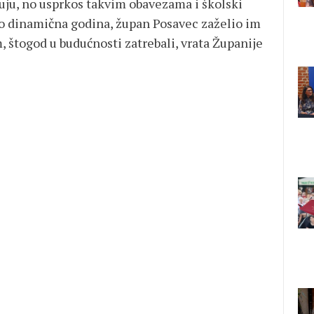
tuju, no usprkos takvim obavezama i školski
vrlo dinamična godina, župan Posavec zaželio im
, štogod u budućnosti zatrebali, vrata Županije