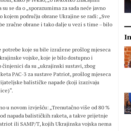
a su se da o „sporazumima za sada neće javno
o o kojem području obrane Ukrajine se radi: „Sve
e zračne obrane i tako dalje u vezi s time – bilo
I
 potrebe koje su bile izražene prošlog mjeseca
rajinske vojske, koje je bilo dostupno i
činjenici da su „ukrajinski sustavi, zbog
aketa PAC-3 za sustave Patriot, prošlog mjeseca
ijateljske balističke napade (koji izazivaju
ice)“.
ano u novom izvješću: „Trenutačno više od 80 %
 od napada balističkih raketa, a takve prijetnje
atriot ili SAMP/T, kojih Ukrajinska vojska nema