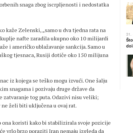
rbenih snaga zbog iscrpljenosti i nedostatka
ako kaže Zelenski, „samo u dva tjedna rata na
31.
skuplje nafte zaradila ukupno oko 10 milijardi
Što
doi
maže i američko ublažavanje sankcija. Samo u
kog tjesnaca, Rusiji dotiče oko 150 milijuna
nac iz kojega se teško mogu izvući. One šalju
skim snagama i pozivaju druge države da
 zatvaranje tog puta. Odazivi nisu veliki;
ne želi biti uključena u ovaj rat.
o ona koristi kako bi stabilizirala svoje pozicije
će vrlo brzo poraziti Iran nemaju izgleda da