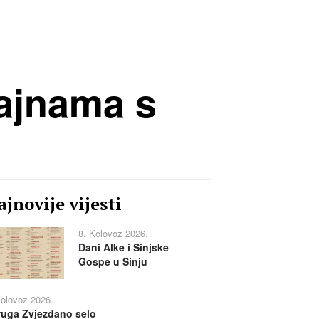
tajnama s
jnovije vijesti
8. Kolovoz 2026.
Dani Alke i Sinjske
Gospe u Sinju
Kolovoz 2026.
uga Zvjezdano selo