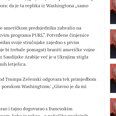
vora: da je ta replika iz Washingtona „samo
 se američkom predsjedniku zahvalio na
okviru programa PURL“. Potvrđene činjenice
Jordan svoje stručnjake zajedno s prvim
je bi trebale pomagati braniti američke vojne
 Saudijske Arabije već je u Ukrajinu stigla
nih letjelica.
o“ od Trumpa Zelenski odgovara tek primjedbom
te porukom Washingtonu: „Glavno je da mi
ao i tajno dogovarao s francuskim
, kako je rekao, „o nekoliko značajnih