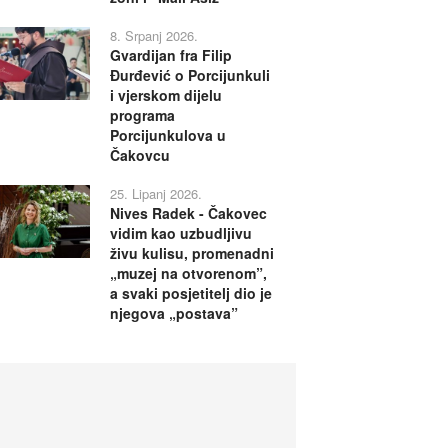
8. Srpanj 2026.
Gvardijan fra Filip
Đurđević o Porcijunkuli
i vjerskom dijelu
programa
Porcijunkulova u
Čakovcu
25. Lipanj 2026.
Nives Radek - Čakovec
vidim kao uzbudljivu
živu kulisu, promenadni
„muzej na otvorenom”,
a svaki posjetitelj dio je
njegova „postava”