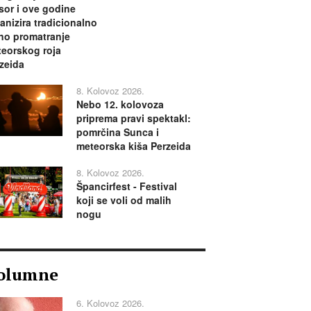
or i ove godine
anizira tradicionalno
no promatranje
eorskog roja
zeida
8. Kolovoz 2026.
Nebo 12. kolovoza
priprema pravi spektakl:
pomrčina Sunca i
meteorska kiša Perzeida
8. Kolovoz 2026.
Špancirfest - Festival
koji se voli od malih
nogu
olumne
6. Kolovoz 2026.