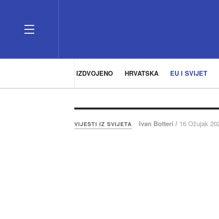
IZDVOJENO
HRVATSKA
EU I SVIJET
Ivan Botteri /
16 Ožujak 20
VIJESTI IZ SVIJETA