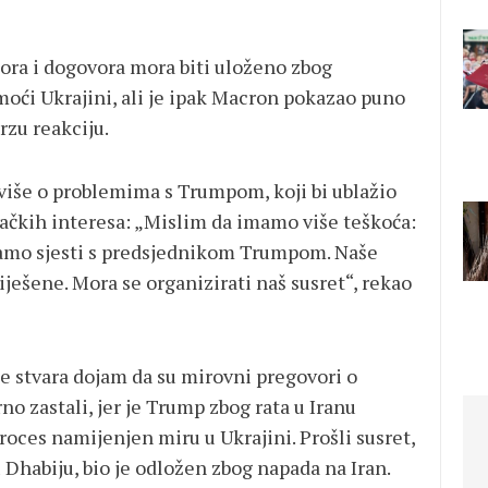
pora i dogovora mora biti uloženo zbog
oći Ukrajini, ali je ipak Macron pokazao puno
rzu reakciju.
 više o problemima s Trumpom, koji bi ublažio
vačkih interesa: „Mislim da imamo više teškoća:
oramo sjesti s predsjednikom Trumpom. Naše
riješene. Mora se organizirati naš susret“, rekao
 se stvara dojam da su mirovni pregovori o
o zastali, jer je Trump zbog rata u Iranu
oces namijenjen miru u Ukrajini. Prošli susret,
bu Dhabiju, bio je odložen zbog napada na Iran.