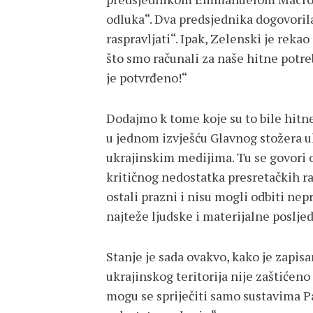
odluka“. Dva predsjednika dogovoril
raspravljati“. Ipak, Zelenski je reka
što smo računali za naše hitne potreb
je potvrđeno!“
Dodajmo k tome koje su to bile hitne
u jednom izvješću Glavnog stožera uk
ukrajinskim medijima. Tu se govori o 
kritičnog nedostatka presretačkih r
ostali prazni i nisu mogli odbiti nepr
najteže ljudske i materijalne posljed
Stanje je sada ovakvo, kako je zapis
ukrajinskog teritorija nije zaštićeno
mogu se spriječiti samo sustavima P