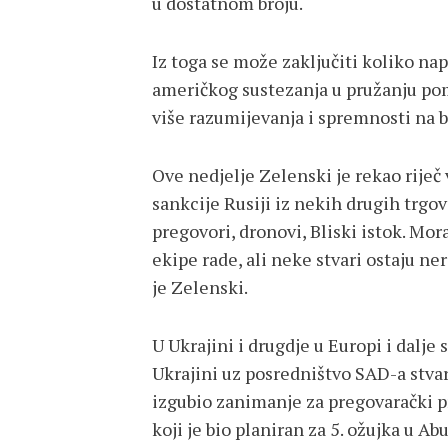
u dostatnom broju.“
Iz toga se može zaključiti koliko na
američkog sustezanja u pružanju pom
više razumijevanja i spremnosti na b
Ove nedjelje Zelenski je rekao riječ
sankcije Rusiji iz nekih drugih trgo
pregovori, dronovi, Bliski istok. M
ekipe rade, ali neke stvari ostaju ne
je Zelenski.
U Ukrajini i drugdje u Europi i dalje
Ukrajini uz posredništvo SAD-a stvarn
izgubio zanimanje za pregovarački pr
koji je bio planiran za 5. ožujka u A