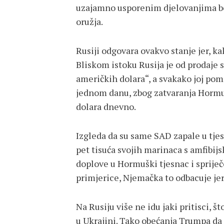
uzajamno usporenim djelovanjima bo
oružja.
Rusiji odgovara ovakvo stanje jer, k
Bliskom istoku Rusija je od prodaje 
američkih dolara“, a svakako joj po
jednom danu, zbog zatvaranja Hormuš
dolara dnevno.
Izgleda da su same SAD zapale u tjes
pet tisuća svojih marinaca s amfibij
doplove u Hormuški tjesnac i spriječe
primjerice, Njemačka to odbacuje jer 
Na Rusiju više ne idu jaki pritisci, št
u Ukrajini. Tako obećanja Trumpa da 