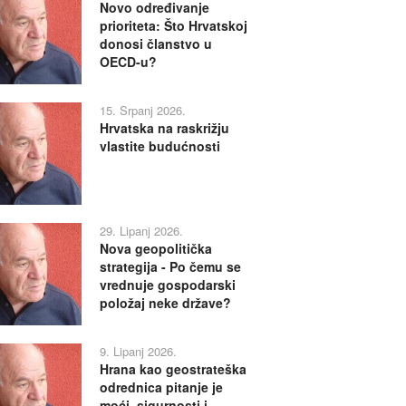
Novo određivanje
prioriteta: Što Hrvatskoj
donosi članstvo u
OECD-u?
15. Srpanj 2026.
Hrvatska na raskrižju
vlastite budućnosti
29. Lipanj 2026.
Nova geopolitička
strategija - Po čemu se
vrednuje gospodarski
položaj neke države?
9. Lipanj 2026.
Hrana kao geostrateška
odrednica pitanje je
moći, sigurnosti i