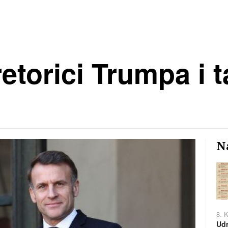
retorici Trumpa i 
Na
8. 
Udr