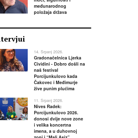
međunarodnog
položaja država
ntervjui
14. Srpanj 2026.
Gradonačelnica Ljerka
Cividini - Dobro došli na
naš festival
Porcijunkulovo kada
Čakovec i Međimurje
žive punim plućima
11. Srpanj 2026.
Nives Radek:
Porcijunkulovo 2026.
donosi dvije nove zone
i velika koncertna
imena, a u duhovnoj
zoni i “Mali Asiz”