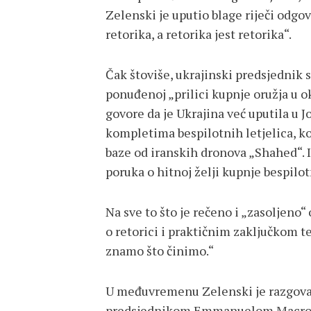
Zelenski je uputio blage riječi odgo
retorika, a retorika jest retorika“.
Čak štoviše, ukrajinski predsjednik
ponuđenoj „prilici kupnje oružja u 
govore da je Ukrajina već uputila u 
kompletima bespilotnih letjelica, ko
baze od iranskih dronova „Shahed“. Iz
poruka o hitnoj želji kupnje bespilot
Na sve to što je rečeno i „zasoljen
o retorici i praktičnim zaključkom 
znamo što činimo.“
U međuvremenu Zelenski je razgovar
predsjednikom Emmanuelom Macronom