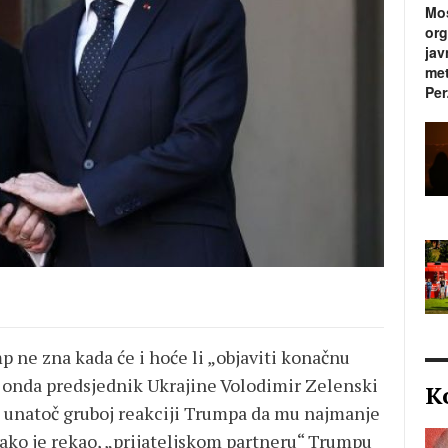
Mos
org
jav
met
Per
ne zna kada će i hoće li „objaviti konačnu
, onda predsjednik Ukrajine Volodimir Zelenski
K
a, unatoč gruboj reakciji Trumpa da mu najmanje
ko je rekao, „prijateljskom partneru“ Trumpu