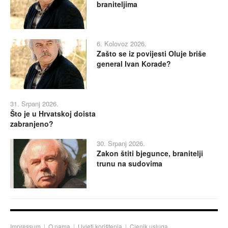
braniteljima
6. Kolovoz 2026.
Zašto se iz povijesti Oluje briše
general Ivan Korade?
31. Srpanj 2026.
Što je u Hrvatskoj doista
zabranjeno?
30. Srpanj 2026.
Zakon štiti bjegunce, branitelji
trunu na sudovima
Impressum
|
O nama
|
Uvjeti korištenja
|
Cjenik usluga