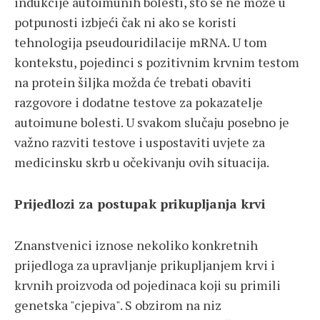
indukcije autoimunih bolesti, što se ne može u
potpunosti izbjeći čak ni ako se koristi
tehnologija pseudouridilacije mRNA. U tom
kontekstu, pojedinci s pozitivnim krvnim testom
na protein šiljka možda će trebati obaviti
razgovore i dodatne testove za pokazatelje
autoimune bolesti. U svakom slučaju posebno je
važno razviti testove i uspostaviti uvjete za
medicinsku skrb u očekivanju ovih situacija.
Prijedlozi za postupak prikupljanja krvi
Znanstvenici iznose nekoliko konkretnih
prijedloga za upravljanje prikupljanjem krvi i
krvnih proizvoda od pojedinaca koji su primili
genetska "cjepiva". S obzirom na niz