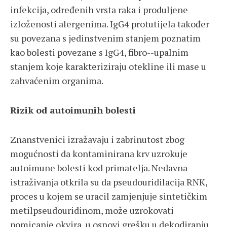
infekcija, određenih vrsta raka i produljene
izloženosti alergenima. IgG4 protutijela također
su povezana s jedinstvenim stanjem poznatim
kao bolesti povezane s IgG4, fibro--upalnim
stanjem koje karakteriziraju otekline ili mase u
zahvaćenim organima.
Rizik od autoimunih bolesti
Znanstvenici izražavaju i zabrinutost zbog
mogućnosti da kontaminirana krv uzrokuje
autoimune bolesti kod primatelja. Nedavna
istraživanja otkrila su da pseudouridilacija RNK,
proces u kojem se uracil zamjenjuje sintetičkim
metilpseudouridinom, može uzrokovati
pomicanje okvira, u osnovi grešku u dekodiranju,