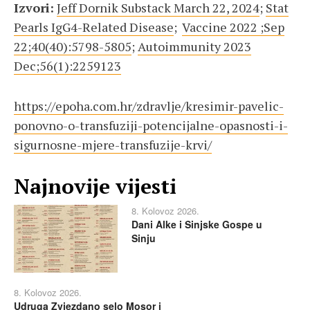
Izvori:
Jeff Dornik Substack March 22, 2024
;
Stat
Pearls IgG4-Related Disease
;
Vaccine 2022 ;Sep
22;40(40):5798-5805
;
Autoimmunity 2023
Dec;56(1):2259123
https://epoha.com.hr/zdravlje/kresimir-pavelic-
ponovno-o-transfuziji-potencijalne-opasnosti-i-
sigurnosne-mjere-transfuzije-krvi/
Najnovije vijesti
8. Kolovoz 2026.
Dani Alke i Sinjske Gospe u
Sinju
8. Kolovoz 2026.
Udruga Zvjezdano selo Mosor i