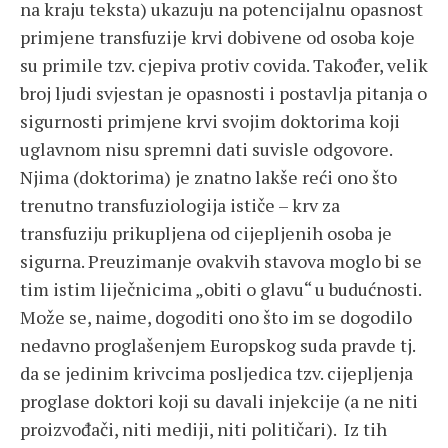
na kraju teksta) ukazuju na potencijalnu opasnost
primjene transfuzije krvi dobivene od osoba koje
su primile tzv. cjepiva protiv covida. Također, velik
broj ljudi svjestan je opasnosti i postavlja pitanja o
sigurnosti primjene krvi svojim doktorima koji
uglavnom nisu spremni dati suvisle odgovore.
Njima (doktorima) je znatno lakše reći ono što
trenutno transfuziologija ističe – krv za
transfuziju prikupljena od cijepljenih osoba je
sigurna. Preuzimanje ovakvih stavova moglo bi se
tim istim liječnicima „obiti o glavu“ u budućnosti.
Može se, naime, dogoditi ono što im se dogodilo
nedavno proglašenjem Europskog suda pravde tj.
da se jedinim krivcima posljedica tzv. cijepljenja
proglase doktori koji su davali injekcije (a ne niti
proizvođači, niti mediji, niti političari). Iz tih