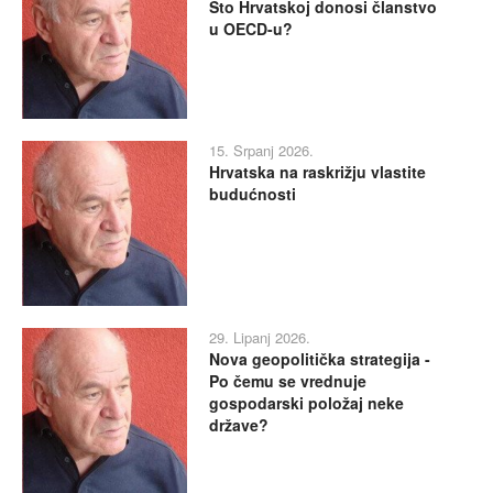
Što Hrvatskoj donosi članstvo
u OECD-u?
15. Srpanj 2026.
Hrvatska na raskrižju vlastite
budućnosti
29. Lipanj 2026.
Nova geopolitička strategija -
Po čemu se vrednuje
gospodarski položaj neke
države?