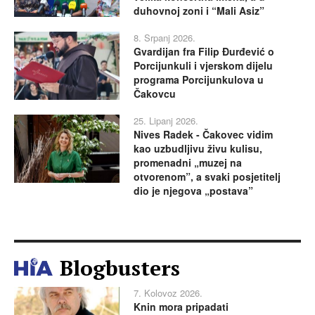
duhovnoj zoni i “Mali Asiz”
8. Srpanj 2026.
Gvardijan fra Filip Đurđević o
Porcijunkuli i vjerskom dijelu
programa Porcijunkulova u
Čakovcu
25. Lipanj 2026.
Nives Radek - Čakovec vidim
kao uzbudljivu živu kulisu,
promenadni „muzej na
otvorenom”, a svaki posjetitelj
dio je njegova „postava”
Blogbusters
7. Kolovoz 2026.
Knin mora pripadati