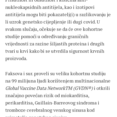
nukleokapsidnih antitijela, kao i izotipovi
antitijela mogu biti pokazatelj(i) u razlikovanju je
li uzrok genetsko cijepljenje ili dugi covid. U
svakom slučaju, očekuje se da će ove kohortne
studije pomoći u određivanju graničnih
vrijednosti za razine šiljastih proteina i drugih
tvari u krvi kako bi se utvrdila sigurnost krvnih
proizvoda.
Faksova i sur. proveli su veliku kohortnu studiju
na 99 milijuna ljudi korištenjem multinacionalne
Global Vaccine Data NetworkTM (GVDN®)
i otkrili
značajno povećan rizik od miokarditisa,
perikarditisa, Guillain-Barreovog sindroma i
tromboze cerebralnog venskog sinusa kod