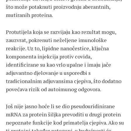
što može potaknuti proizvodnju aberantnih,
mutiranih proteina.
Protutijela koja se razvijaju kao rezultat mogu,
zauzvrat, pokrenuti neželjene imunološke
reakcije. Uz to, lipidne nanočestice, ključna
komponenta injekcija protiv covida,
identificirane su kao vrlo upalne i imaju jače
adjuvantno djelovanje u usporedbi s
tradicionalnim adjuvansima cjepiva, što dodatno
povećava rizik od autoimunog odgovora.
Još nije jasno hoće li se dio pseudouridinirane
mRNA za protein šiljka prevoditi u drugi protein
nepoznate funkcije kod primatelja cjepiva. Ako su
ti proteini također patogeni, u budućnosti će