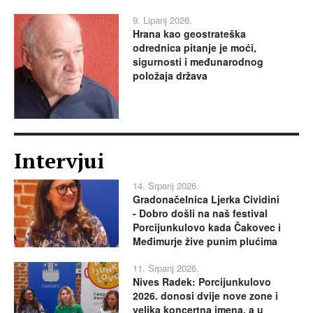
9. Lipanj 2026.
Hrana kao geostrateška
odrednica pitanje je moći,
sigurnosti i međunarodnog
položaja država
Intervjui
14. Srpanj 2026.
Gradonačelnica Ljerka Cividini
- Dobro došli na naš festival
Porcijunkulovo kada Čakovec i
Međimurje žive punim plućima
11. Srpanj 2026.
Nives Radek: Porcijunkulovo
2026. donosi dvije nove zone i
velika koncertna imena, a u