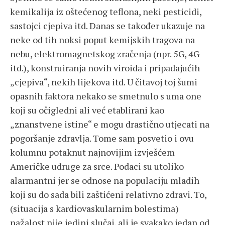
kemikalija iz oštećenog teflona, neki pesticidi,
sastojci cjepiva itd. Danas se također ukazuje na
neke od tih noksi poput kemijskih tragova na
nebu, elektromagnetskog zračenja (npr. 5G, 4G
itd.), konstruiranja novih viroida i pripadajućih
„cjepiva“, nekih lijekova itd. U čitavoj toj šumi
opasnih faktora nekako se smetnulo s uma one
koji su očigledni ali već etablirani kao
„znanstvene istine“ e mogu drastično utjecati na
pogoršanje zdravlja. Tome sam posvetio i ovu
kolumnu potaknut najnovijim izvješćem
Američke udruge za srce. Podaci su utoliko
alarmantni jer se odnose na populaciju mladih
koji su do sada bili zaštićeni relativno zdravi. To,
(situacija s kardiovaskularnim bolestima)
nažalost nije jedini slučaj, ali je svakako jedan od