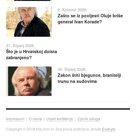
6. Kolovoz 2026.
Zašto se iz povijesti Oluje briše
general Ivan Korade?
31. Srpanj 2026.
Što je u Hrvatskoj doista
zabranjeno?
30. Srpanj 2026.
Zakon štiti bjegunce, branitelji
trunu na sudovima
Impressum
|
O nama
|
Uvjeti korištenja
|
Cjenik usluga
Copyright © 2018 Hia.com.hr. Sva prava pridržana. Izrada
Exabyte