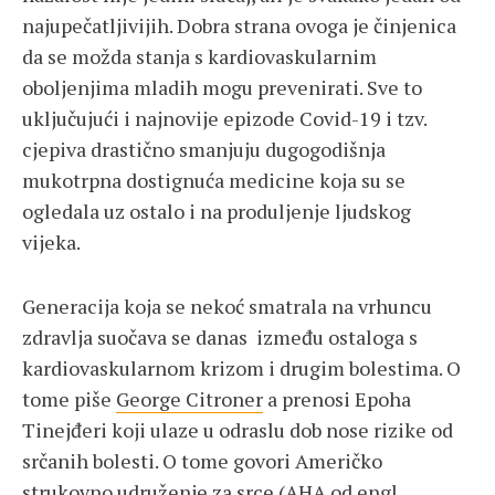
najupečatljivijih. Dobra strana ovoga je činjenica
da se možda stanja s kardiovaskularnim
oboljenjima mladih mogu prevenirati. Sve to
uključujući i najnovije epizode Covid-19 i tzv.
cjepiva drastično smanjuju dugogodišnja
mukotrpna dostignuća medicine koja su se
ogledala uz ostalo i na produljenje ljudskog
vijeka.
Generacija koja se nekoć smatrala na vrhuncu
zdravlja suočava se danas između ostaloga s
kardiovaskularnom krizom i drugim bolestima. O
tome piše
George Citroner
a prenosi Epoha
Tinejđeri koji ulaze u odraslu dob nose rizike od
srčanih bolesti. O tome govori Američko
strukovno udruženje za srce (AHA od engl.