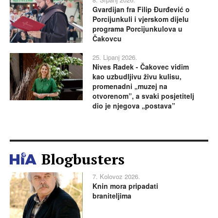
Gvardijan fra Filip Đurđević o
Porcijunkuli i vjerskom dijelu
programa Porcijunkulova u
Čakovcu
25. Lipanj 2026.
Nives Radek - Čakovec vidim
kao uzbudljivu živu kulisu,
promenadni „muzej na
otvorenom”, a svaki posjetitelj
dio je njegova „postava”
Blogbusters
7. Kolovoz 2026.
Knin mora pripadati
braniteljima