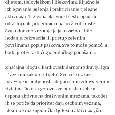
dijetom, tjelovježbom i lijekovima. Ključno je
izbjegavanje pušenja i prakticiranje tjelesne
aktivnosti. Tjelesna aktivnost često opada u
odrasloj dobi, a sjedilački način života raste.
Svakodnevno kretanje je jako važno – bilo
hodanje, rekreacija ili pristup zelenim
površinama poput parkova. Sve to može pomoći u
borbi protiv rastućeg sjedilačkog ponašanja.
Značajnu ulogu u kardiovaskularnom zdravlju igra
i "veza mozak-srce-tijelo". Sve više dokaza
povezuje usamljenost s dugoročnim zdravstvenim
rizicima. Iako su gotovo sve odrasle osobe u
usponu aktivne na društvenim mrežama, također
ih se potiče da prioritet daju osobnim vezama,
idealno kroz zajedničku tjelesnu aktivnost, što