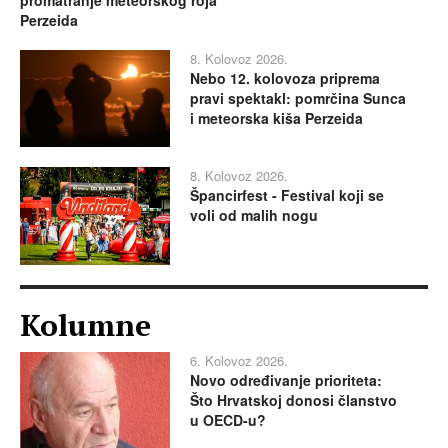
Perzeida
8. Kolovoz 2026.
Nebo 12. kolovoza priprema
pravi spektakl: pomrčina Sunca
i meteorska kiša Perzeida
8. Kolovoz 2026.
Špancirfest - Festival koji se
voli od malih nogu
Kolumne
6. Kolovoz 2026.
Novo određivanje prioriteta:
Što Hrvatskoj donosi članstvo
u OECD-u?