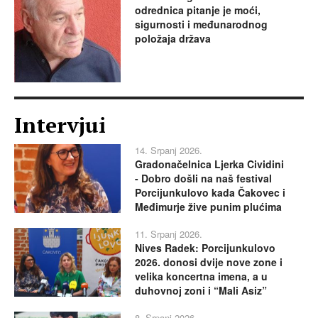
odrednica pitanje je moći,
sigurnosti i međunarodnog
položaja država
Intervjui
14. Srpanj 2026.
Gradonačelnica Ljerka Cividini
- Dobro došli na naš festival
Porcijunkulovo kada Čakovec i
Međimurje žive punim plućima
11. Srpanj 2026.
Nives Radek: Porcijunkulovo
2026. donosi dvije nove zone i
velika koncertna imena, a u
duhovnoj zoni i “Mali Asiz”
8. Srpanj 2026.