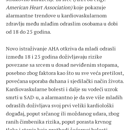
American Heart Association)
koje pokazuje
alarmantne trendove u kardiovaskularnom
zdravlju među mlađim odraslim osobama u dobi
od 18 do 25 godina.
Novo istraživanje AHA otkriva da mladi odrasli
između 18 i 25 godina doživljavaju rizike
povezane sa srcem u dosad neviđenim stopama,
posebno zbog faktora kao što su sve veća pretilost,
povećana uporaba duhana i sjedilački način života.
Kardiovaskularne bolesti i dalje su vodeći uzrok
smrti u SAD-u, a alarmantno je da sve više mladih
odraslih doživljava svoj prvi veliki kardiološki
događaj, poput srčanog ili moždanog udara, zbog
ranih čimbenika rizika, poput porasta krvnog
tlaka i stanja koje prethodi šećernoj bolesti.