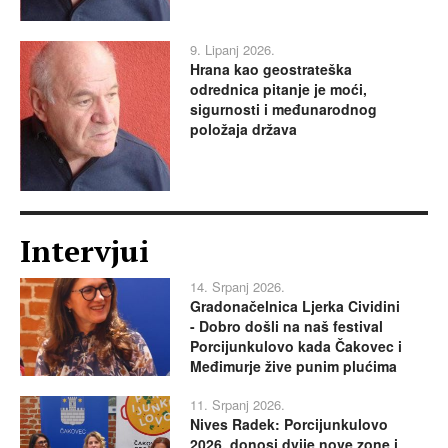
9. Lipanj 2026.
Hrana kao geostrateška
odrednica pitanje je moći,
sigurnosti i međunarodnog
položaja država
Intervjui
14. Srpanj 2026.
Gradonačelnica Ljerka Cividini
- Dobro došli na naš festival
Porcijunkulovo kada Čakovec i
Međimurje žive punim plućima
11. Srpanj 2026.
Nives Radek: Porcijunkulovo
2026. donosi dvije nove zone i