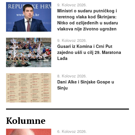
9. Kolovoz 2026.
Ministri o sudaru putničkog i
teretnog vlaka kod Škrinjara:
Nitko od ozlijeđenih u sudaru
vlakova nije životno ugrožen
9. Kolovoz 2026.
Gusari iz Komina i Crni Put
zajedno ušli u cilj 29. Maratona
Lađa
8. Kolovoz 2026.
Dani Alke i Sinjske Gospe u
Sinju
Kolumne
6. Kolovoz 2026.