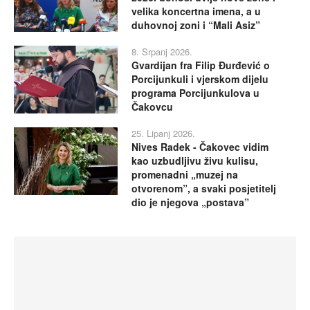
velika koncertna imena, a u
duhovnoj zoni i “Mali Asiz”
8. Srpanj 2026.
Gvardijan fra Filip Đurđević o
Porcijunkuli i vjerskom dijelu
programa Porcijunkulova u
Čakovcu
25. Lipanj 2026.
Nives Radek - Čakovec vidim
kao uzbudljivu živu kulisu,
promenadni „muzej na
otvorenom”, a svaki posjetitelj
dio je njegova „postava”