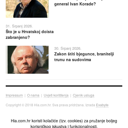
general Ivan Korade?
31. Srpanj 2026.
Što je u Hrvatskoj doista
zabranjeno?
30. Srpanj 2026.
Zakon štiti bjegunce, branitelji
trunu na sudovima
Impressum
|
O nama
|
Uvjeti korištenja
|
Cjenik usluga
Copyright © 2018 Hia.com.hr. Sva prava pridržana. Izrada
Exabyte
Hia.com.hr koristi kolačiće (tzv. cookies) za pružanje boljeg
korisničkog iskustva i funkcionalnosti.