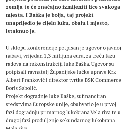
zemlja te će značajno izmijeniti lice svakoga
mjesta. I Baška je bolja, taj projekt
unaprijedio je cijelu luku, obalu i mjesto,
istaknuo je.
U sklopu konferencije potpisan je ugovor o javnoj
nabavi, vrijedan 1,3 milijuna eura, za treću fazu
radova na rekonstrukciji luke Baška. Ugovor su
potpisali ravnatelj Županijske lučke uprave Krk
Albert Franković i direktor tvrtke BSK Commerce
Boris Sabolić.
Projekt dogradnje luke Baške, sufinanciran
sredstvima Europske unije, obuhvatio je u prvoj
fazi dogradnju primarnog lukobrana Vela riva te u
drugoj fazi produljenje sekundarnog lukobrana
Mala riva.