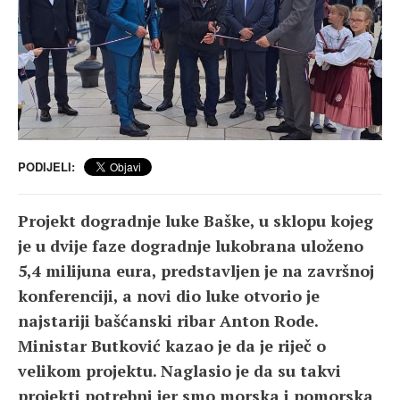
PODIJELI:
Projekt dogradnje luke Baške, u sklopu kojeg
je u dvije faze dogradnje lukobrana uloženo
5,4 milijuna eura, predstavljen je na završnoj
konferenciji, a novi dio luke otvorio je
najstariji bašćanski ribar Anton Rode.
Ministar Butković kazao je da je riječ o
velikom projektu. Naglasio je da su takvi
projekti potrebni jer smo morska i pomorska