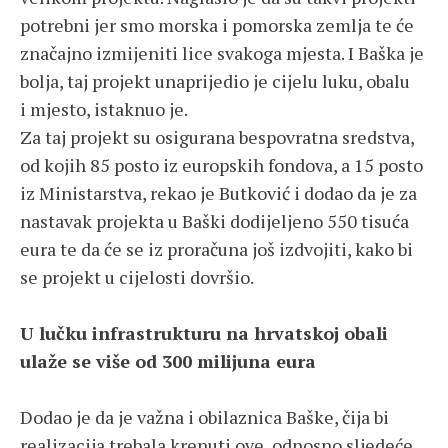
potrebni jer smo morska i pomorska zemlja te će
značajno izmijeniti lice svakoga mjesta. I Baška je
bolja, taj projekt unaprijedio je cijelu luku, obalu
i mjesto, istaknuo je.
Za taj projekt su osigurana bespovratna sredstva,
od kojih 85 posto iz europskih fondova, a 15 posto
iz Ministarstva, rekao je Butković i dodao da je za
nastavak projekta u Baški dodijeljeno 550 tisuća
eura te da će se iz proračuna još izdvojiti, kako bi
se projekt u cijelosti dovršio.
U lučku infrastrukturu na hrvatskoj obali
ulaže se više od 300 milijuna eura
Dodao je da je važna i obilaznica Baške, čija bi
realizacija trebala krenuti ove, odnosno sljedeće