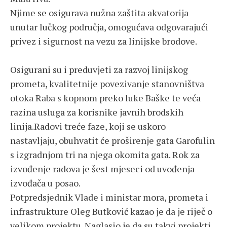
Njime se osigurava nužna zaštita akvatorija
unutar lučkog područja, omogućava odgovarajući
privez i sigurnost na vezu za linijske brodove.
Osigurani su i preduvjeti za razvoj linijskog
prometa, kvalitetnije povezivanje stanovništva
otoka Raba s kopnom preko luke Baške te veća
razina usluga za korisnike javnih brodskih
linija.Radovi treće faze, koji se uskoro
nastavljaju, obuhvatit će proširenje gata Garofulin
s izgradnjom tri na njega okomita gata. Rok za
izvođenje radova je šest mjeseci od uvođenja
izvođača u posao.
Potpredsjednik Vlade i ministar mora, prometa i
infrastrukture Oleg Butković kazao je da je riječ o
velikom projektu. Naglasio je da su takvi projekti