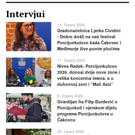
Intervjui
14. Srpanj 2026.
Gradonačelnica Ljerka Cividini
- Dobro došli na naš festival
Porcijunkulovo kada Čakovec i
Međimurje žive punim plućima
11. Srpanj 2026.
Nives Radek: Porcijunkulovo
2026. donosi dvije nove zone i
velika koncertna imena, a u
duhovnoj zoni i “Mali Asiz”
8. Srpanj 2026.
Gvardijan fra Filip Đurđević o
Porcijunkuli i vjerskom dijelu
programa Porcijunkulova u
Čakovcu
25. Lipanj 2026.