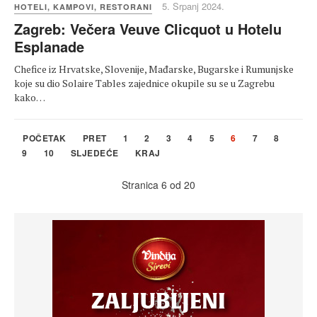
5. Srpanj 2024.
HOTELI, KAMPOVI, RESTORANI
Zagreb: Večera Veuve Clicquot u Hotelu
Esplanade
Chefice iz Hrvatske, Slovenije, Mađarske, Bugarske i Rumunjske
koje su dio Solaire Tables zajednice okupile su se u Zagrebu
kako…
POČETAK
PRET
1
2
3
4
5
6
7
8
9
10
SLJEDEĆE
KRAJ
Stranica 6 od 20