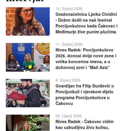
14. Srpanj 2026.
Gradonačelnica Ljerka Cividini
- Dobro došli na naš festival
Porcijunkulovo kada Čakovec i
Međimurje žive punim plućima
11. Srpanj 2026.
Nives Radek: Porcijunkulovo
2026. donosi dvije nove zone i
velika koncertna imena, a u
duhovnoj zoni i “Mali Asiz”
8. Srpanj 2026.
Gvardijan fra Filip Đurđević o
Porcijunkuli i vjerskom dijelu
programa Porcijunkulova u
Čakovcu
25. Lipanj 2026.
Nives Radek - Čakovec vidim
kao uzbudljivu živu kulisu,