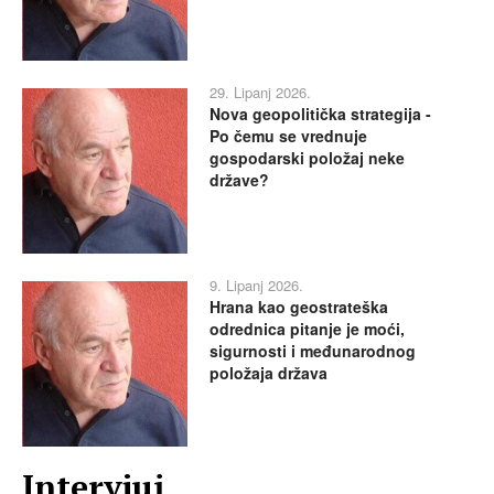
29. Lipanj 2026.
Nova geopolitička strategija -
Po čemu se vrednuje
gospodarski položaj neke
države?
9. Lipanj 2026.
Hrana kao geostrateška
odrednica pitanje je moći,
sigurnosti i međunarodnog
položaja država
Intervjui