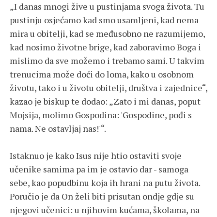
„I danas mnogi žive u pustinjama svoga života. Tu
pustinju osjećamo kad smo usamljeni, kad nema
mira u obitelji, kad se međusobno ne razumijemo,
kad nosimo životne brige, kad zaboravimo Boga i
mislimo da sve možemo i trebamo sami. U takvim
trenucima može doći do loma, kako u osobnom
životu, tako i u životu obitelji, društva i zajednice“,
kazao je biskup te dodao: „Zato i mi danas, poput
Mojsija, molimo Gospodina: 'Gospodine, pođi s
nama. Ne ostavljaj nas!'“.
Istaknuo je kako Isus nije htio ostaviti svoje
učenike samima pa im je ostavio dar - samoga
sebe, kao popudbinu koja ih hrani na putu života.
Poručio je da On želi biti prisutan ondje gdje su
njegovi učenici: u njihovim kućama, školama, na