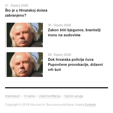
31. Srpanj 2026.
Što je u Hrvatskoj doista
zabranjeno?
30. Srpanj 2026.
Zakon štiti bjegunce, branitelji
trunu na sudovima
29. Srpanj 2026.
Dok hrvatska policija čuva
Pupovčeve provokacije, državni
vrh šuti
Impressum
|
O nama
|
Uvjeti korištenja
|
Cjenik usluga
Copyright © 2018 Hia.com.hr. Sva prava pridržana. Izrada
Exabyte