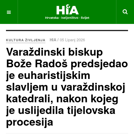
HIA /
05 Lipanj 2026
KULTURA ŽIVLJENJA
Varaždinski biskup
Bože Radoš predsjedao
je euharistijskim
slavljem u varaždinskoj
katedrali, nakon kojeg
je uslijedila tijelovska
procesija