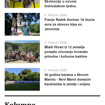
Ekvinocijo u novom
festivalskom tjednu
6. Kolovoz 2026.
Franjo Radek donirao 18 tisuća
eura za obnovu kipa sv.
Jeronima
6. Kolovoz 2026.
Mladi Hrvati iz 12 zemalja
pomažu očuvanju hrvatske
prirodne i kulturne baštine
5. Kolovoz 2026.
50 godina karatea u Novom
Marofu - Novi Marof domaćin
karatistima iz zemlje i svijeta
Kolumne