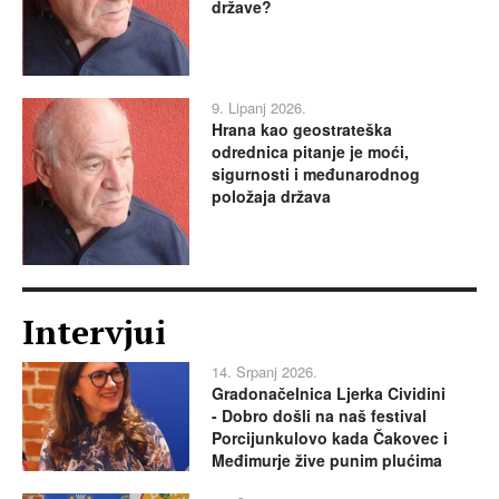
države?
9. Lipanj 2026.
Hrana kao geostrateška
odrednica pitanje je moći,
sigurnosti i međunarodnog
položaja država
Intervjui
14. Srpanj 2026.
Gradonačelnica Ljerka Cividini
- Dobro došli na naš festival
Porcijunkulovo kada Čakovec i
Međimurje žive punim plućima