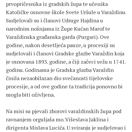
prvopričesnika iz gradskih župa te učenika
Katoličke osnovne škole Svete Uršule u Varaždinu.
Sudjelovali su i članovi Udruge Hajdina u
narodnim nošnjama iz Župe Kućan Marof te
Varaždinska građanska garda (Purgari). Ove
godine, nakon desetljeća pauze, u procesiji su
sudjelovali i članovi Gradske glazbe Varaždin koja
je osnovana 1893. godine, a čiji začeci sežu u 1741.
godinu. Godinama je Gradska glazba Varaždin
činila nezaobilazan dio svečanosti tijelovske
procesije, a od ove godine ta tradicija ponovno bi
mogla biti oživljena.
Na misi su pjevali zborovi varaždinskih župa pod
ravnanjem orguljaša mo. Višeslava Jaklina i
dirigenta Mislava Lucića. U sviranju je sudjelovao i