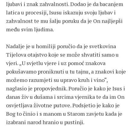
ljubavi i znak zahvalnosti. Dodao je da bacanjem
latica u procesiji, Isusu iskazuju svoju ljubav i
zahvalnost te mu šalju poruku da je On najljepši
među svim ljudima.
Nadalje je u homiliji poručio da je svetkovina
Tijelova otajstvo koje se može shvatiti samo u
vjeri. „U svjetlu vjere i uz pomoć znakova
pokušavamo proniknuti u tu tajnu, a znakovi koje
možemo razumjeti su upravo kruh i vino“,
naglasio je propovjednik. Poručio je kako je Isus i
danas živ u dušama i srcima vjernika te da im On
osvjetljava životne putove. Podsjetio je kako je
Bog to činio i s manom u Starom zavjetu kada je
izabrani narod hranio u pustinji.