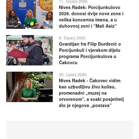
11. Srpanj 2026.
Nives Radek: Porcijunkulovo
2026. donosi dvije nove zone i
velika koncertna imena, a u
duhovnoj zoni i “Mali Asiz”
8. Srpanj 2026.
Gvardijan fra Filip Đurđević o
Porcijunkuli i vjerskom dijelu
programa Porcijunkulova u
Čakovcu
25. Lipanj 2026.
Nives Radek - Čakovec vidim
kao uzbudljivu živu kulisu,
promenadni „muzej na
otvorenom”, a svaki posjetitelj
dio je njegova „postava”