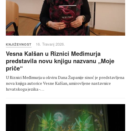
16. Travanj 2026.
KNJIŽEVNOST
Vesna Kalšan u Riznici Međimurja
predstavila novu knjigu nazvanu „Moje
priče“
U Riznici Međimurja u okviru Dana Županije sinoć je predstavljena
nova knjiga autorice Vesne Kalšan, umirovljene nastavnice
hrvatskoga jezika -…