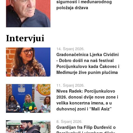
sigurnosti i međunarodnog
položaja država
Intervjui
14. Srpanj 2026.
Gradonačelnica Ljerka Cividini
- Dobro došli na naš festival
Porcijunkulovo kada Čakovec i
Međimurje žive punim plućima
11. Srpanj 2026.
Nives Radek: Porcijunkulovo
2026. donosi dvije nove zone i
velika koncertna imena, a u
duhovnoj zoni i “Mali Asiz”
8. Srpanj 2026.
Gvardijan fra Filip Đurđević o