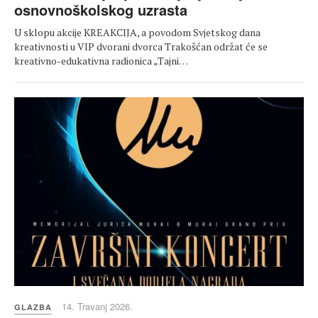
osnovnoškolskog uzrasta
U sklopu akcije KREAKCIJA, a povodom Svjetskog dana
kreativnosti u VIP dvorani dvorca Trakošćan održat će se
kreativno-edukativna radionica „Tajni…
14. Travanj 2026.
GLAZBA