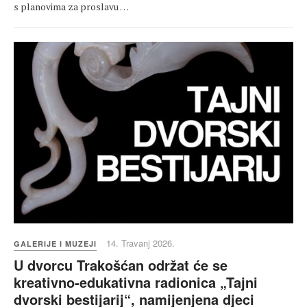
s planovima za proslavu …
14. Travanj 2026.
GALERIJE I MUZEJI
U dvorcu Trakošćan održat će se
kreativno-edukativna radionica „Tajni
dvorski bestijarij“, namijenjena djeci