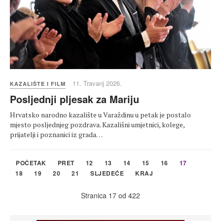
11. Travanj 2026.
KAZALIŠTE I FILM
Posljednji pljesak za Mariju
Hrvatsko narodno kazalište u Varaždinu u petak je postalo
mjesto posljednjeg pozdrava. Kazališni umjetnici, kolege,
prijatelji i poznanici iz grada…
POČETAK
PRET
12
13
14
15
16
17
18
19
20
21
SLJEDEĆE
KRAJ
Stranica 17 od 422