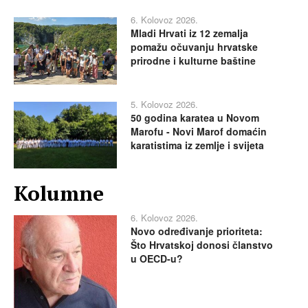
6. Kolovoz 2026.
Mladi Hrvati iz 12 zemalja
pomažu očuvanju hrvatske
prirodne i kulturne baštine
5. Kolovoz 2026.
50 godina karatea u Novom
Marofu - Novi Marof domaćin
karatistima iz zemlje i svijeta
Kolumne
6. Kolovoz 2026.
Novo određivanje prioriteta:
Što Hrvatskoj donosi članstvo
u OECD-u?