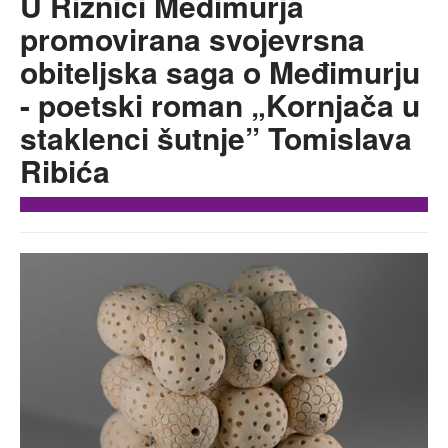
U Riznici Međimurja
promovirana svojevrsna
obiteljska saga o Međimurju
- poetski roman „Kornjača u
staklenci šutnje” Tomislava
Ribića