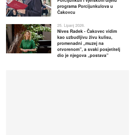
Porcijunkuli i vjerskom dijelu
programa Porcijunkulova u
Čakovcu
25. Lipanj 2026.
Nives Radek - Čakovec vidim
kao uzbudljivu živu kulisu,
promenadni „muzej na
otvorenom”, a svaki posjetitelj
dio je njegova „postava”