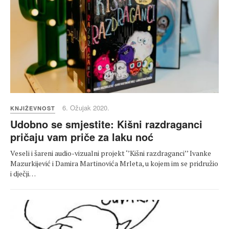
6. Ožujak 2020.
KNJIŽEVNOST
Udobno se smjestite: Kišni razdraganci
pričaju vam priče za laku noć
Veseli i šareni audio-vizualni projekt ‘’Kišni razdraganci’’ Ivanke
Mazurkijević i Damira Martinovića Mrleta, u kojem im se pridružio
i dječji…