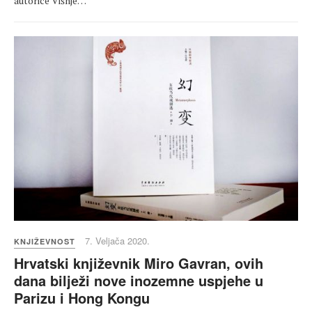
autorice Višnje…
7. Veljača 2020.
KNJIŽEVNOST
Hrvatski književnik Miro Gavran, ovih
dana bilježi nove inozemne uspjehe u
Parizu i Hong Kongu