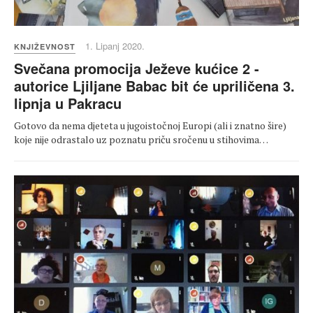
1. Lipanj 2020.
KNJIŽEVNOST
Svečana promocija Ježeve kućice 2 -
autorice Ljiljane Babac bit će upriličena 3.
lipnja u Pakracu
Gotovo da nema djeteta u jugoistočnoj Europi (ali i znatno šire)
koje nije odrastalo uz poznatu priču sročenu u stihovima…