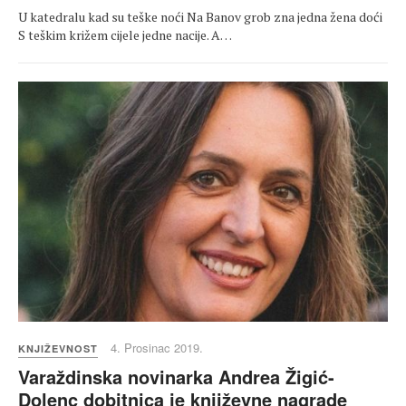
U katedralu kad su teške noći Na Banov grob zna jedna žena doći
S teškim križem cijele jedne nacije. A…
4. Prosinac 2019.
KNJIŽEVNOST
Varaždinska novinarka Andrea Žigić-
Dolenc dobitnica je književne nagrade