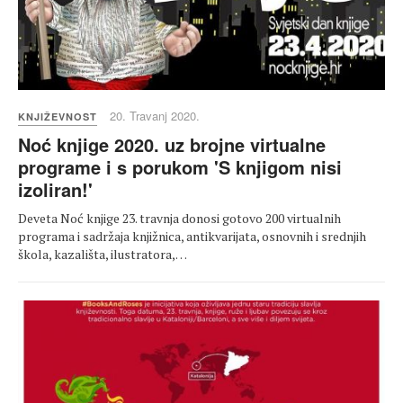
20. Travanj 2020.
KNJIŽEVNOST
Noć knjige 2020. uz brojne virtualne
programe i s porukom 'S knjigom nisi
izoliran!'
Deveta Noć knjige 23. travnja donosi gotovo 200 virtualnih
programa i sadržaja knjižnica, antikvarijata, osnovnih i srednjih
škola, kazališta, ilustratora,…