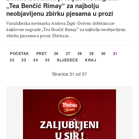
„Tea Benčić Rimay“ za najbolju
neobjavljenu zbirku pjesama u prozi
Varaždinska novinarka Andrea Žigić-Dolenc dobitnica je
književne nagrade „Tea Benčić Rimay“ za najbolju neobjavljenu
zbirku pjesama u prozi. Zbirka je…
POČETAK
PRET
26
27
28
29
30
31
32
33
34
35
SLJEDEĆE
KRAJ
Stranica 31 od 37