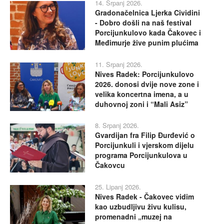
14. Srpanj 2026.
Gradonačelnica Ljerka Cividini
- Dobro došli na naš festival
Porcijunkulovo kada Čakovec i
Međimurje žive punim plućima
11. Srpanj 2026.
Nives Radek: Porcijunkulovo
2026. donosi dvije nove zone i
velika koncertna imena, a u
duhovnoj zoni i “Mali Asiz”
8. Srpanj 2026.
Gvardijan fra Filip Đurđević o
Porcijunkuli i vjerskom dijelu
programa Porcijunkulova u
Čakovcu
25. Lipanj 2026.
Nives Radek - Čakovec vidim
kao uzbudljivu živu kulisu,
promenadni „muzej na