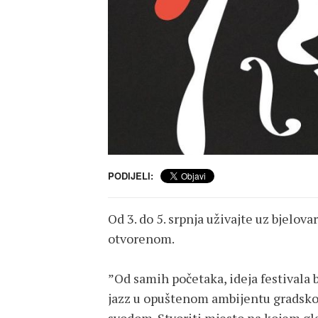
PODIJELI:
Od 3. do 5. srpnja uživajte uz bjelova
otvorenom.
”Od samih početaka, ideja festivala b
jazz u opuštenom ambijentu gradsko