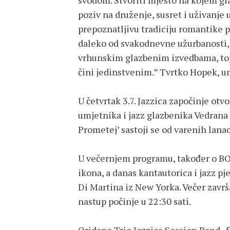
svodom. Stvoriti mjesto na kojem gla
poziv na druženje, susret i uživanje 
prepoznatljivu tradiciju romantike p
daleko od svakodnevne užurbanosti, 
vrhunskim glazbenim izvedbama, top
čini jedinstvenim.” Tvrtko Hopek, um
U četvrtak 3.7. Jazzica započinje ot
umjetnika i jazz glazbenika Vedrana
Prometej’ sastoji se od varenih lanac
U večernjem programu, također o BO
ikona, a danas kantautorica i jazz pj
Di Martina iz New Yorka. Večer završ
nastup počinje u 22:30 sati.