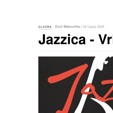
Emil Makovička /
22 Lipanj 2026
GLAZBA
Jazzica - V