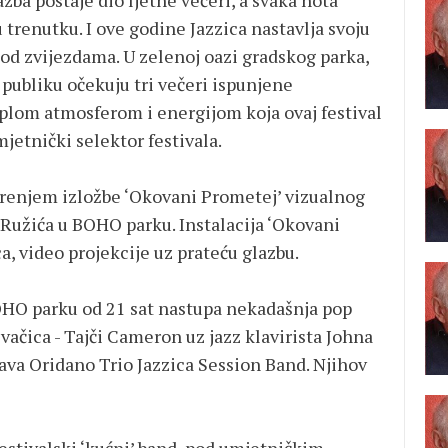
zba postaje dio ljetne večeri, a svaka nota
u trenutku. I ove godine Jazzica nastavlja svoju
od zvijezdama. U zelenoj oazi gradskog parka,
publiku očekuju tri večeri ispunjene
lom atmosferom i energijom koja ovaj festival
jetnički selektor festivala.
vorenjem izložbe ‘Okovani Prometej’ vizualnog
 Ružića u BOHO parku. Instalacija ‘Okovani
a, video projekcije uz prateću glazbu.
HO parku od 21 sat nastupa nekadašnja pop
evačica - Tajči Cameron uz jazz klavirista Johna
ava Oridano Trio Jazzica Session Band. Njihov