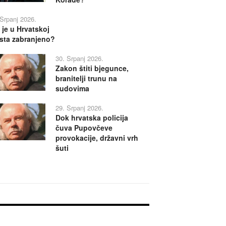
 Srpanj 2026.
 je u Hrvatskoj
sta zabranjeno?
30. Srpanj 2026.
Zakon štiti bjegunce,
branitelji trunu na
sudovima
29. Srpanj 2026.
Dok hrvatska policija
čuva Pupovčeve
provokacije, državni vrh
šuti