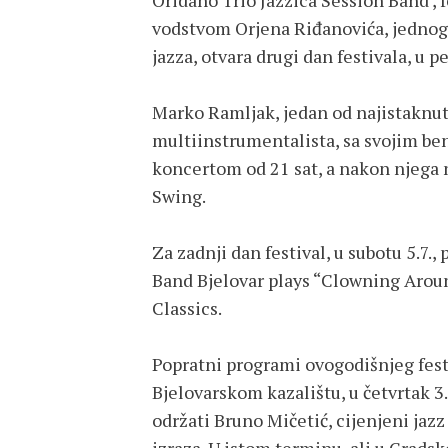
Oridano Trio Jazzica Session Band , 
vodstvom Orjena Riđanovića, jednog
jazza, otvara drugi dan festivala, u p
Marko Ramljak, jedan od najistaknuti
multiinstrumentalista, sa svojim b
koncertom od 21 sat, a nakon njega n
Swing.
Za zadnji dan festival, u subotu 5.7.,
Band Bjelovar plays “Clowning Around
Classics.
Popratni programi ovogodišnjeg festi
Bjelovarskom kazalištu, u četvrtak 3.7
održati Bruno Mičetić, cijenjeni jazz