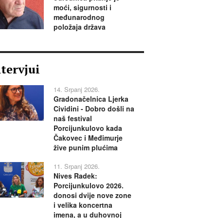
moći, sigurnosti i
međunarodnog
položaja država
ntervjui
14. Srpanj 2026.
Gradonačelnica Ljerka
Cividini - Dobro došli na
naš festival
Porcijunkulovo kada
Čakovec i Međimurje
žive punim plućima
11. Srpanj 2026.
Nives Radek:
Porcijunkulovo 2026.
donosi dvije nove zone
i velika koncertna
imena, a u duhovnoj