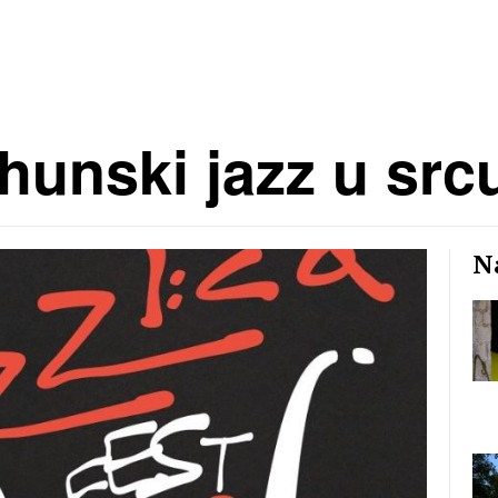
rhunski jazz u src
Na