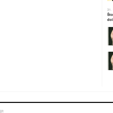
31.
Što
doi
uga