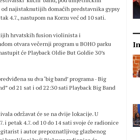
festivalski ‘kućni’ band, pod umjetničkim
 od najistaknutijih domaćih predstavnika gypsy
etak 4.7., nastupom na Korzu već od 10 sati.
jih hrvatskih fusion violinista i
I
endom otvara večernji program u BOHO parku
astupit će Playback Oldie But Goldie 30’s
 predviđena su dva ‘big band’ programa - Big
” od 21 sat i od 22:30 sati Playback Big Band
vala održavat će se na dvije lokacije. U
. i petak 4.7. od 10 do 14 sati svoje će radionice
 gitarist i autor prepoznatljivog glazbenog