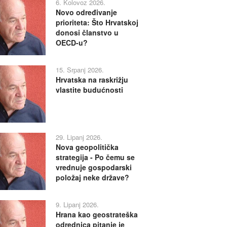
6. Kolovoz 2026.
Novo određivanje
prioriteta: Što Hrvatskoj
donosi članstvo u
OECD-u?
15. Srpanj 2026.
Hrvatska na raskrižju
vlastite budućnosti
29. Lipanj 2026.
Nova geopolitička
strategija - Po čemu se
vrednuje gospodarski
položaj neke države?
9. Lipanj 2026.
Hrana kao geostrateška
odrednica pitanje je