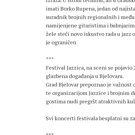
izraza. U istom terminu, ali u Gradsk
imati Borko Rupena, jedan od najist
suradnik brojnih regionalnih i među
namijenjene gitaristima i bubnjarim
žele steći novo iskustvo rada u jazz 
je ograničen
***
Festival Jazzica, na sceni se pojavio
glazbena događanja u Bjelovaru.
Grad Bjelovar prepoznao je važnost o
te organizacijom Jazzice i brojnim 
gostima nudi pregršt atraktivnih kul
Svi koncerti festivala besplatni su z