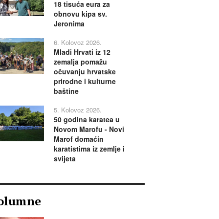
18 tisuća eura za
obnovu kipa sv.
Jeronima
6. Kolovoz 2026.
Mladi Hrvati iz 12
zemalja pomažu
očuvanju hrvatske
prirodne i kulturne
baštine
5. Kolovoz 2026.
50 godina karatea u
Novom Marofu - Novi
Marof domaćin
karatistima iz zemlje i
svijeta
olumne