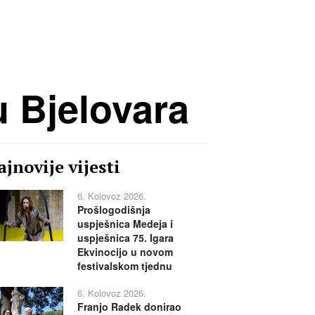
u Bjelovara
jnovije vijesti
6. Kolovoz 2026.
Prošlogodišnja
uspješnica Medeja i
uspješnica 75. Igara
Ekvinocijo u novom
festivalskom tjednu
6. Kolovoz 2026.
Franjo Radek donirao