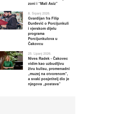
zoni i “Mali Asiz”
8. Srpanj 2026.
Gvardijan fra Filip
Đurđević o Porcijunkuli
i vjerskom dijelu
programa
Porcijunkulova u
Čakovcu
25. Lipanj 2026.
Nives Radek - Čakovec
vidim kao uzbudljivu
živu kulisu, promenadni
„muzej na otvorenom”,
a svaki posjetitelj dio je
njegova „postava”