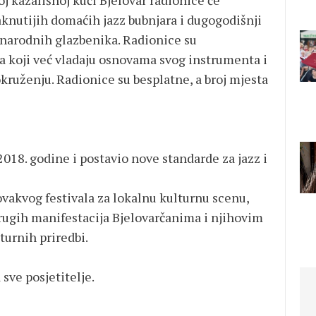
oj kazališnoj kući Bjelovar radionice će
aknutijih domaćih jazz bubnjara i dugogodišnji
narodnih glazbenika. Radionice su
a koji već vladaju osnovama svog instrumenta i
okruženju. Radionice su besplatne, a broj mjesta
 2018. godine i postavio nove standarde za jazz i
vakvog festivala za lokalnu kulturnu scenu,
drugih manifestacija Bjelovarčanima i njihovim
turnih priredbi.
a sve posjetitelje.