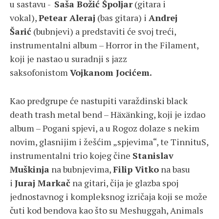
u sastavu -
Saša Božić Špoljar
(gitara i
vokal),
Petear Aleraj
(bas gitara) i
Andrej
Šarić
(bubnjevi) a predstaviti će svoj treći,
instrumentalni album – Horror in the Filament,
koji je nastao u suradnji s jazz
saksofonistom
Vojkanom Jocićem.
Kao predgrupe će nastupiti varaždinski black
death trash metal bend – Häxänking, koji je izdao
album – Pogani spjevi, a u Rogoz dolaze s nekim
novim, glasnijim i žešćim „spjevima“, te TinnituS,
instrumentalni trio kojeg čine
Stanislav
Muškinja
na bubnjevima,
Filip Vitko
na basu
i
Juraj Markač
na gitari, čija je glazba spoj
jednostavnog i kompleksnog izričaja koji se može
čuti kod bendova kao što su Meshuggah, Animals