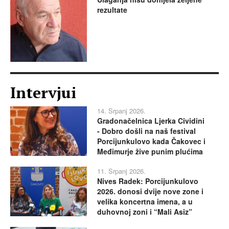
rezultate
Intervjui
14. Srpanj 2026.
Gradonačelnica Ljerka Cividini
- Dobro došli na naš festival
Porcijunkulovo kada Čakovec i
Međimurje žive punim plućima
11. Srpanj 2026.
Nives Radek: Porcijunkulovo
2026. donosi dvije nove zone i
velika koncertna imena, a u
duhovnoj zoni i “Mali Asiz”