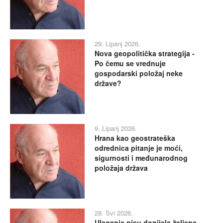
29. Lipanj 2026.
Nova geopolitička strategija -
Po čemu se vrednuje
gospodarski položaj neke
države?
9. Lipanj 2026.
Hrana kao geostrateška
odrednica pitanje je moći,
sigurnosti i međunarodnog
položaja država
28. Svi 2026.
Ulaganja nisu donijela željene