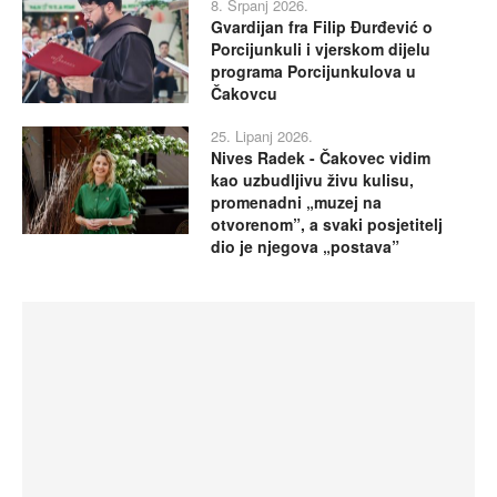
8. Srpanj 2026.
Gvardijan fra Filip Đurđević o
Porcijunkuli i vjerskom dijelu
programa Porcijunkulova u
Čakovcu
25. Lipanj 2026.
Nives Radek - Čakovec vidim
kao uzbudljivu živu kulisu,
promenadni „muzej na
otvorenom”, a svaki posjetitelj
dio je njegova „postava”