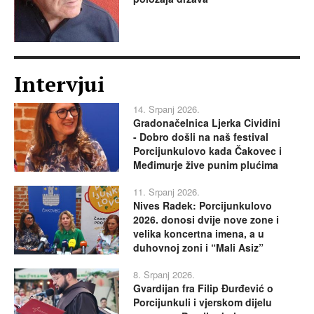
Intervjui
14. Srpanj 2026.
Gradonačelnica Ljerka Cividini
- Dobro došli na naš festival
Porcijunkulovo kada Čakovec i
Međimurje žive punim plućima
11. Srpanj 2026.
Nives Radek: Porcijunkulovo
2026. donosi dvije nove zone i
velika koncertna imena, a u
duhovnoj zoni i “Mali Asiz”
8. Srpanj 2026.
Gvardijan fra Filip Đurđević o
Porcijunkuli i vjerskom dijelu