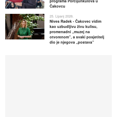
programa Porcijunkulova u
Čakovcu
25. Lipanj 2026.
Nives Radek - Čakovec vidim
kao uzbudljivu živu kulisu,
promenadni „muzej na
otvorenom”, a svaki posjetitelj
dio je njegova „postava”