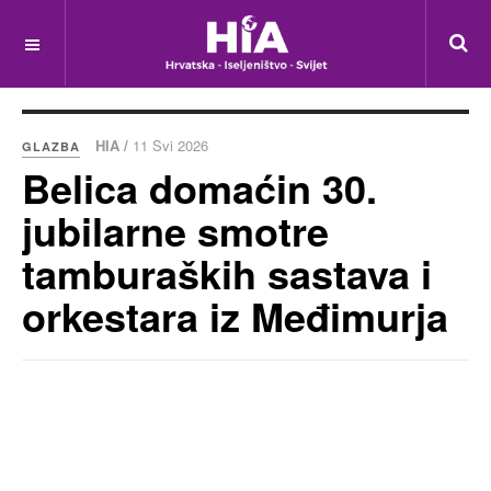
HIA /
11 Svi 2026
GLAZBA
Belica domaćin 30.
jubilarne smotre
tamburaških sastava i
orkestara iz Međimurja