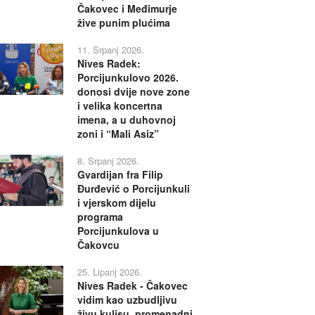
Čakovec i Međimurje
žive punim plućima
11. Srpanj 2026.
Nives Radek:
Porcijunkulovo 2026.
donosi dvije nove zone
i velika koncertna
imena, a u duhovnoj
zoni i “Mali Asiz”
8. Srpanj 2026.
Gvardijan fra Filip
Đurđević o Porcijunkuli
i vjerskom dijelu
programa
Porcijunkulova u
Čakovcu
25. Lipanj 2026.
Nives Radek - Čakovec
vidim kao uzbudljivu
živu kulisu, promenadni