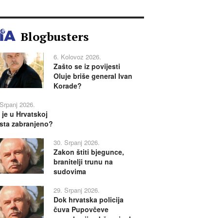
Blogbusters
6. Kolovoz 2026.
Zašto se iz povijesti
Oluje briše general Ivan
Korade?
 Srpanj 2026.
 je u Hrvatskoj
sta zabranjeno?
30. Srpanj 2026.
Zakon štiti bjegunce,
branitelji trunu na
sudovima
29. Srpanj 2026.
Dok hrvatska policija
čuva Pupovčeve