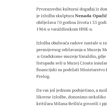
Prvorazredni kulturni događaj iz d
je izložba skulptura
Nenada Opačić
obilježava 70 godina života i 55 god
1964. u varaždinskom HNK-u.
Izložba obuhvaća radove nastale u ra
premijernog održavanja u Muzeju M
u Gradskome muzeju Varaždin, gdje s
listopadu seli u Muzej Croata insula
financijski su podržali Ministarstvo
Prelog.
Da vas još jednom podsjetimo, a mož
likovne izložbe, donosimo nekoliko f
kritičara Milana Bešlića govorili i pj