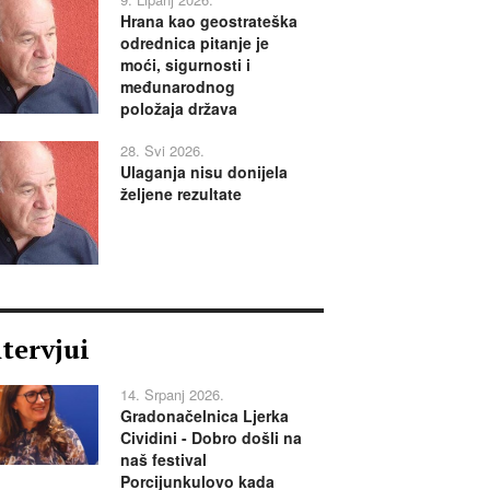
Hrana kao geostrateška
odrednica pitanje je
moći, sigurnosti i
međunarodnog
položaja država
28. Svi 2026.
Ulaganja nisu donijela
željene rezultate
ntervjui
14. Srpanj 2026.
Gradonačelnica Ljerka
Cividini - Dobro došli na
naš festival
Porcijunkulovo kada