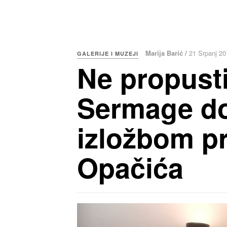
Marija Barić /
21 Srpanj 20
GALERIJE I MUZEJI
Ne propusti
Sermage do
izložbom p
Opačića