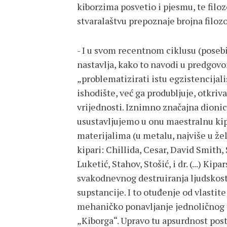
kiborzima posvetio i pjesmu, te filo
stvaralaštvu prepoznaje brojna filozo
- I u svom recentnom ciklusu (pose
nastavlja, kako to navodi u predgovor
„problematizirati istu egzistencijal
ishodište, već ga produbljuje, otkri
vrijednosti. Iznimno značajna dionic
usustavljujemo u onu maestralnu kipa
materijalima (u metalu, najviše u že
kipari: Chillida, Cesar, David Smith
Luketić, Stahov, Stošić, i dr. (...) 
svakodnevnog destruiranja ljudskost
supstancije. I to otuđenje od vlastit
mehaničko ponavljanje jednoličnog r
„Kiborga“. Upravo tu apsurdnost posto