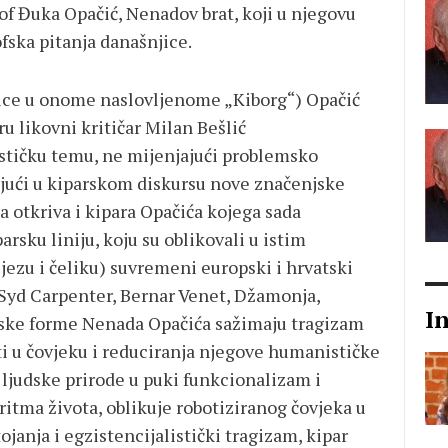
zof Đuka Opačić, Nenadov brat, koji u njegovu
fska pitanja današnjice.
bice u onome naslovljenome „Kiborg“) Opačić
u likovni kritičar Milan Bešlić
ističku temu, ne mijenjajući problemsko
vajući u kiparskom diskursu nove značenjske
a otkriva i kipara Opačića kojega sada
rsku liniju, koju su oblikovali u istim
ljezu i čeliku) suvremeni europski i hrvatski
, Syd Carpenter, Bernar Venet, Džamonja,
I
Kiparske forme Nenada Opačića sažimaju tragizam
i u čovjeku i reduciranja njegove humanističke
e ljudske prirode u puki funkcionalizam i
itma života, oblikuje robotiziranog čovjeka u
janja i egzistencijalistički tragizam, kipar