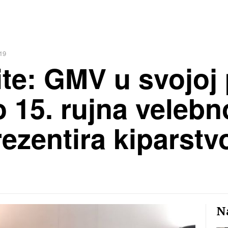
19
te: GMV u svojoj 
 15. rujna veleb
rezentira kiparst
Na