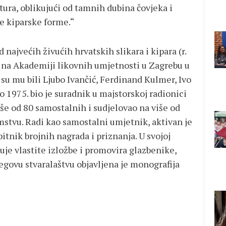
ura, oblikujući od tamnih dubina čovjeka i
e kiparske forme.“
najvećih živućih hrvatskih slikara i kipara (r.
. na Akademiji likovnih umjetnosti u Zagrebu u
i su mu bili Ljubo Ivančić, Ferdinand Kulmer, Ivo
do 1975. bio je suradnik u majstorskoj radionici
iše od 80 samostalnih i sudjelovao na više od
mstvu. Radi kao samostalni umjetnik, aktivan je
bitnik brojnih nagrada i priznanja. U svojoj
đuje vlastite izložbe i promovira glazbenike,
jegovu stvaralaštvu objavljena je monografija