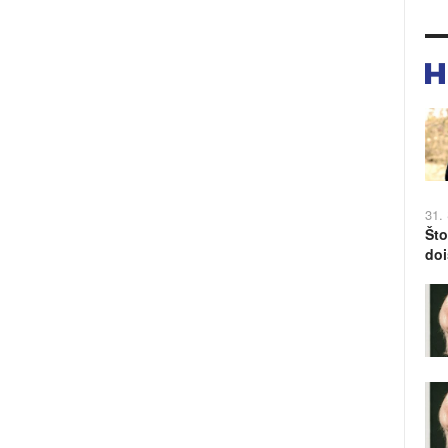
31.
Što
doi