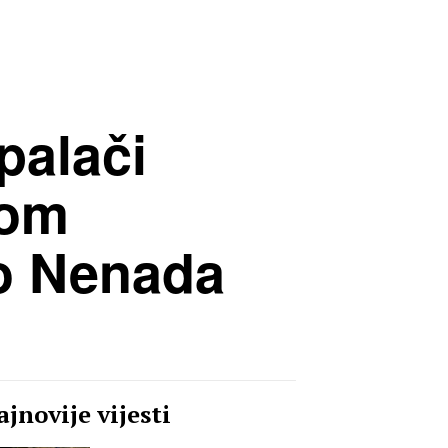
palači
nom
vo Nenada
jnovije vijesti