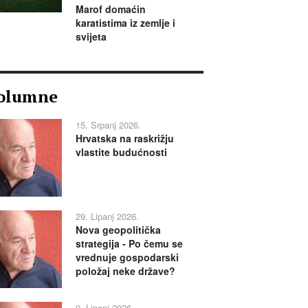
Marof domaćin
karatistima iz zemlje i
svijeta
olumne
15. Srpanj 2026.
Hrvatska na raskrižju
vlastite budućnosti
29. Lipanj 2026.
Nova geopolitička
strategija - Po čemu se
vrednuje gospodarski
položaj neke države?
9. Lipanj 2026.