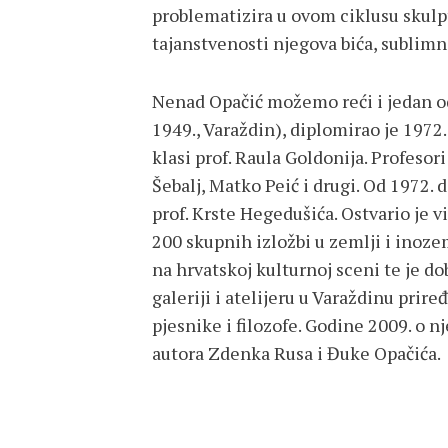
problematizira u ovom ciklusu skulpt
tajanstvenosti njegova bića, sublimn
Nenad Opačić možemo reći i jedan od 
1949., Varaždin), diplomirao je 1972
klasi prof. Raula Goldonija. Profesor
Šebalj, Matko Peić i drugi. Od 1972. 
prof. Krste Hegedušića. Ostvario je v
200 skupnih izložbi u zemlji i inoze
na hrvatskoj kulturnoj sceni te je do
galeriji i atelijeru u Varaždinu prire
pjesnike i filozofe. Godine 2009. o n
autora Zdenka Rusa i Đuke Opačića.