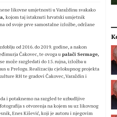
omene likovne umjetnosti u Varaždinu svakako
a,
kojom taj istaknuti hrvatski umjetnik
ina od svoje prve samostalne izložbe, održane
K
zdoblju od 2016. do 2019. godine, a nakon
eđimurja Čakovec, te ovoga u
palači Sermage,
e može razgledati do 15. rujna, izložba u
nus u Prelogu. Realizaciju cjelokupnog projekta
 kulture RH te gradovi Čakovec, Varaždin i
da i potaknemo na razgled te uzbudljive
otografija s otvorenja na kojem su uz likovnog
esnik, Enes Kišević, koji je autoru i njegovim