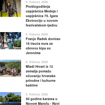
6. Kolovoz 2026.
Prošlogodišnja
uspješnica Medeja i
uspješnica 75. Igara
Ekvinocijo u novom
festivalskom tjednu
6. Kolovoz 2026.
Franjo Radek donirao
18 tisuća eura za
obnovu kipa sv.
Jeronima
6. Kolovoz 2026.
Mladi Hrvati iz 12
zemalja pomažu
očuvanju hrvatske
prirodne i kulturne
baštine
5. Kolovoz 2026.
50 godina karatea u
Novom Marofu - Novi