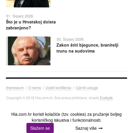
31. Srpanj 2026.
Što je u Hrvatskoj doista
zabranjeno?
30. Srpanj 2026.
Zakon štiti bjegunce, branitelji
trunu na sudovima
Impressum
|
O nama
|
Uvjeti korištenja
|
Cjenik usluga
Copyright © 2018 Hia.com.hr. Sva prava pridržana. Izrada
Exabyte
Hia.com.hr koristi kolačiće (tzv. cookies) za pružanje boljeg
korisničkog iskustva i funkcionalnosti.
Slažem se
Saznaj više