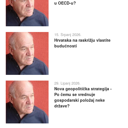
u OECD-u?
15. Srpanj 2026.
Hrvatska na raskrižju vlastite
budućnosti
29. Lipanj 2026.
Nova geopolitička strategija -
Po čemu se vrednuje
gospodarski položaj neke
države?