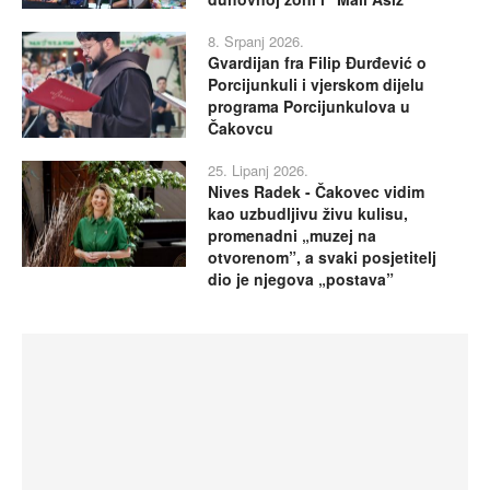
8. Srpanj 2026.
Gvardijan fra Filip Đurđević o
Porcijunkuli i vjerskom dijelu
programa Porcijunkulova u
Čakovcu
25. Lipanj 2026.
Nives Radek - Čakovec vidim
kao uzbudljivu živu kulisu,
promenadni „muzej na
otvorenom”, a svaki posjetitelj
dio je njegova „postava”