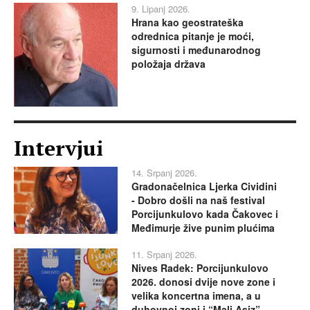
9. Lipanj 2026.
Hrana kao geostrateška
odrednica pitanje je moći,
sigurnosti i međunarodnog
položaja država
Intervjui
14. Srpanj 2026.
Gradonačelnica Ljerka Cividini
- Dobro došli na naš festival
Porcijunkulovo kada Čakovec i
Međimurje žive punim plućima
11. Srpanj 2026.
Nives Radek: Porcijunkulovo
2026. donosi dvije nove zone i
velika koncertna imena, a u
duhovnoj zoni i “Mali Asiz”