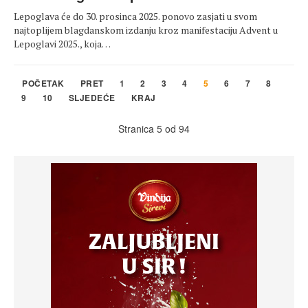
Lepoglava će do 30. prosinca 2025. ponovo zasjati u svom
najtoplijem blagdanskom izdanju kroz manifestaciju Advent u
Lepoglavi 2025., koja…
POČETAK
PRET
1
2
3
4
5
6
7
8
9
10
SLJEDEĆE
KRAJ
Stranica 5 od 94