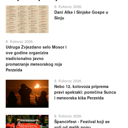
8. Kolovoz 2026.
Dani Alke i Sinjske Gospe u
Sinju
8. Kolovoz 2026.
Udruga Zvjezdano selo Mosor i
ove godine organizira
tradicionalno javno
promatranje meteorskog roja
Perzeida
8. Kolovoz 2026.
Nebo 12. kolovoza priprema
pravi spektakl: pomrčina Sunca
i meteorska kiša Perzeida
8. Kolovoz 2026.
Špancirfest - Festival koji se
voli od malih nogu