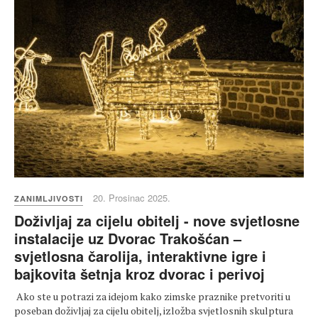
20. Prosinac 2025.
ZANIMLJIVOSTI
Doživljaj za cijelu obitelj - nove svjetlosne
instalacije uz Dvorac Trakošćan –
svjetlosna čarolija, interaktivne igre i
bajkovita šetnja kroz dvorac i perivoj
Ako ste u potrazi za idejom kako zimske praznike pretvoriti u
poseban doživljaj za cijelu obitelj, izložba svjetlosnih skulptura