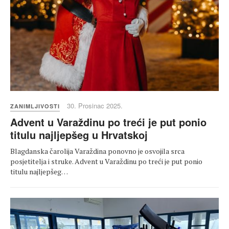
30. Prosinac 2025.
ZANIMLJIVOSTI
Advent u Varaždinu po treći je put ponio
titulu najljepšeg u Hrvatskoj
Blagdanska čarolija Varaždina ponovno je osvojila srca
posjetitelja i struke. Advent u Varaždinu po treći je put ponio
titulu najljepšeg…