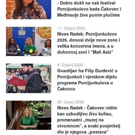
- Dobro došli na naš festival
Porcijunkulovo kada Čakovec i
Međimurje žive punim plućima
11. Srpanj 2026.
Nives Radek: Porcijunkulovo
2026. donosi dvije nove zone i
velika koncertna imena, a u
duhovnoj zoni i “Mali Asiz”
8. Srpanj 2026.
Gvardijan fra Filip Đurđević o
Porcijunkuli i vjerskom dijelu
programa Porcijunkulova u
Čakovcu
25. Lipanj 2026.
Nives Radek - Čakovec vidim
kao uzbudljivu živu kulisu,
promenadni „muzej na
otvorenom”, a svaki posjetitelj
dio je njegova „postava”