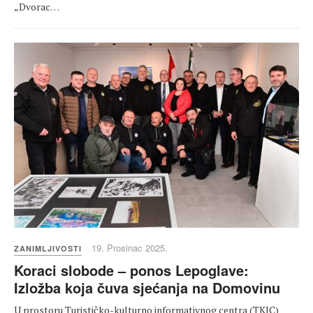
„Dvorac…
19. Prosinac 2025.
ZANIMLJIVOSTI
Koraci slobode – ponos Lepoglave:
Izložba koja čuva sjećanja na Domovinu
U prostoru Turističko-kulturno informativnog centra (TKIC)