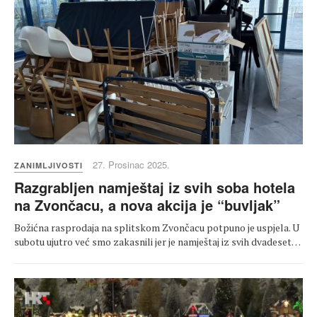
27. Prosinac 2025.
ZANIMLJIVOSTI
Razgrabljen namještaj iz svih soba hotela
na Zvončacu, a nova akcija je “buvljak”
Božićna rasprodaja na splitskom Zvončacu potpuno je uspjela. U
subotu ujutro već smo zakasnili jer je namještaj iz svih dvadeset…