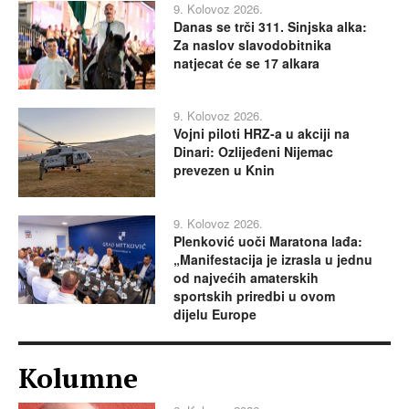
9. Kolovoz 2026.
Danas se trči 311. Sinjska alka:
Za naslov slavodobitnika
natjecat će se 17 alkara
9. Kolovoz 2026.
Vojni piloti HRZ-a u akciji na
Dinari: Ozlijeđeni Nijemac
prevezen u Knin
9. Kolovoz 2026.
Plenković uoči Maratona lađa:
„Manifestacija je izrasla u jednu
od najvećih amaterskih
sportskih priredbi u ovom
dijelu Europe
Kolumne