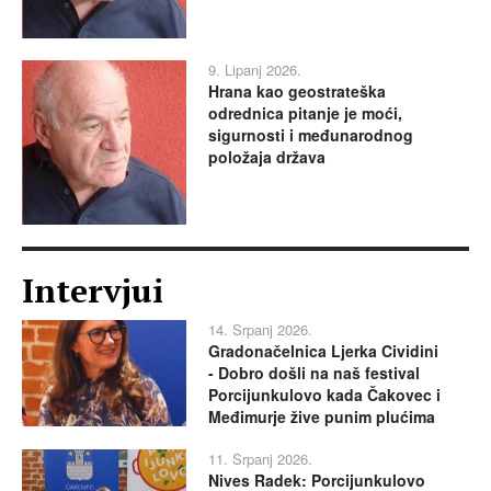
9. Lipanj 2026.
Hrana kao geostrateška
odrednica pitanje je moći,
sigurnosti i međunarodnog
položaja država
Intervjui
14. Srpanj 2026.
Gradonačelnica Ljerka Cividini
- Dobro došli na naš festival
Porcijunkulovo kada Čakovec i
Međimurje žive punim plućima
11. Srpanj 2026.
Nives Radek: Porcijunkulovo