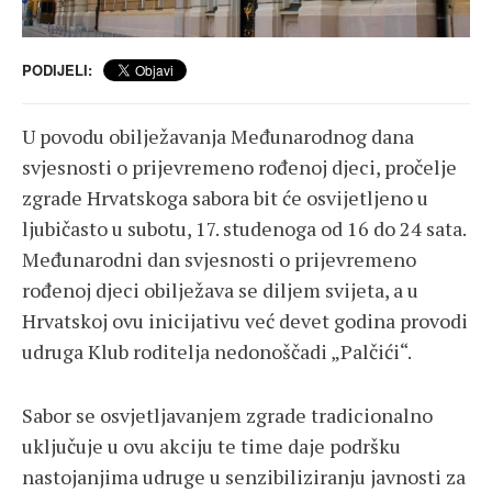
PODIJELI:
U povodu obilježavanja Međunarodnog dana
svjesnosti o prijevremeno rođenoj djeci, pročelje
zgrade Hrvatskoga sabora bit će osvijetljeno u
ljubičasto u subotu, 17. studenoga od 16 do 24 sata.
Međunarodni dan svjesnosti o prijevremeno
rođenoj djeci obilježava se diljem svijeta, a u
Hrvatskoj ovu inicijativu već devet godina provodi
udruga Klub roditelja nedonoščadi „Palčići“.
Sabor se osvjetljavanjem zgrade tradicionalno
uključuje u ovu akciju te time daje podršku
nastojanjima udruge u senzibiliziranju javnosti za