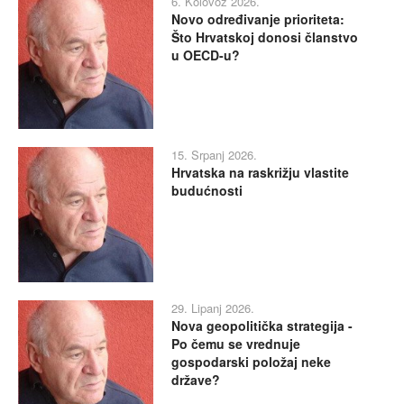
6. Kolovoz 2026.
Novo određivanje prioriteta:
Što Hrvatskoj donosi članstvo
u OECD-u?
15. Srpanj 2026.
Hrvatska na raskrižju vlastite
budućnosti
29. Lipanj 2026.
Nova geopolitička strategija -
Po čemu se vrednuje
gospodarski položaj neke
države?