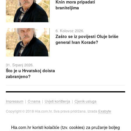
Knin mora pripadati
braniteljima
6. Kolovoz 2026.
Zašto se iz povijesti Oluje briše
general Ivan Korade?
31. Srpanj 2026.
Što je u Hrvatskoj doista
zabranjeno?
Impressum
|
O nama
|
Uvjeti korištenja
|
Cjenik usluga
Copyright © 2018 Hia.com.hr. Sva prava pridržana. Izrada
Exabyte
Hia.com.hr koristi kolačiće (tzv. cookies) za pružanje boljeg