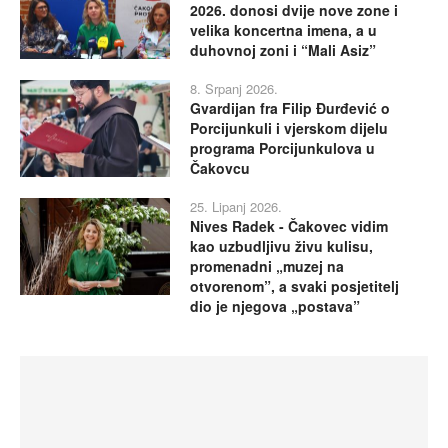
2026. donosi dvije nove zone i
velika koncertna imena, a u
duhovnoj zoni i “Mali Asiz”
8. Srpanj 2026.
Gvardijan fra Filip Đurđević o
Porcijunkuli i vjerskom dijelu
programa Porcijunkulova u
Čakovcu
25. Lipanj 2026.
Nives Radek - Čakovec vidim
kao uzbudljivu živu kulisu,
promenadni „muzej na
otvorenom”, a svaki posjetitelj
dio je njegova „postava”