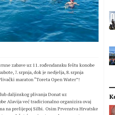
zvrsne zabave uz 11. rođendansku feštu konobe
ubote, 7. srpnja, dok je nedjelja, 8. srpnja
 Plivački maraton “Toreta Open Water”!
Klub daljinskog plivanja Donat uz
K
e Alavija već tradicionalno organizira ovaj
ma na prelijepoj Silbi. Osim Prvenstva Hrvatske