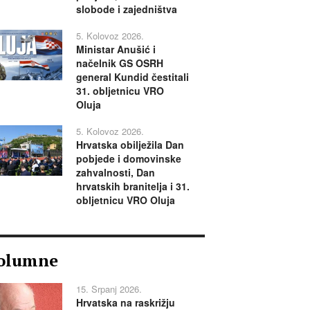
slobode i zajedništva
5. Kolovoz 2026.
Ministar Anušić i
načelnik GS OSRH
general Kundid čestitali
31. obljetnicu VRO
Oluja
5. Kolovoz 2026.
Hrvatska obilježila Dan
pobjede i domovinske
zahvalnosti, Dan
hrvatskih branitelja i 31.
obljetnicu VRO Oluja
olumne
15. Srpanj 2026.
Hrvatska na raskrižju