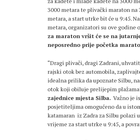
za kadete i mlađe kadete na 3000 me
3000 metara te plivački maraton na 
metara, a start utrke bit će u 9:45. 
metara, organizatori su ove godine o
za maraton vršit će se na jutarn
neposredno prije početka maraton
“Dragi plivači, dragi Zadrani, uhvati
rajski otok bez automobila, zaplivajt
idealna prilika da upoznate Silbu, n
otok koji obiluje prelijepim plažama
zajednice mjesta Silba.
Važno je is
posjetiteljima omogućeno da u istom 
katamaran iz Zadra za Silbu polazi u
vrijeme za start utrke u 9:45, a povr