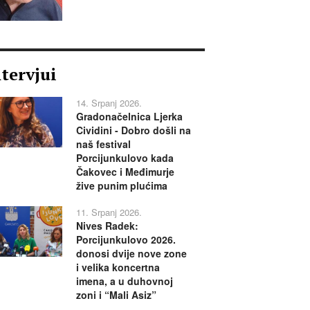
ntervjui
14. Srpanj 2026.
Gradonačelnica Ljerka
Cividini - Dobro došli na
naš festival
Porcijunkulovo kada
Čakovec i Međimurje
žive punim plućima
11. Srpanj 2026.
Nives Radek:
Porcijunkulovo 2026.
donosi dvije nove zone
i velika koncertna
imena, a u duhovnoj
zoni i “Mali Asiz”