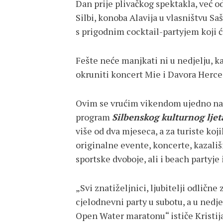
Dan prije plivačkog spektakla, već o
Silbi, konoba Alavija u vlasništvu Sa
s prigodnim cocktail-partyjem koji će
Fešte neće manjkati ni u nedjelju, 
okruniti koncert Mie i Davora Herceg
Ovim se vrućim vikendom ujedno nas
program
Silbenskog kulturnog ljet
više od dva mjeseca, a za turiste koji
originalne evente, koncerte, kazališ
sportske dvoboje, ali i beach partyje
„Svi znatiželjnici, ljubitelji odlične
cjelodnevni party u subotu, a u nedje
Open Water maratonu“ ističe Kristija