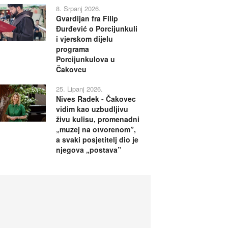
8. Srpanj 2026.
Gvardijan fra Filip
Đurđević o Porcijunkuli
i vjerskom dijelu
programa
Porcijunkulova u
Čakovcu
25. Lipanj 2026.
Nives Radek - Čakovec
vidim kao uzbudljivu
živu kulisu, promenadni
„muzej na otvorenom”,
a svaki posjetitelj dio je
njegova „postava”