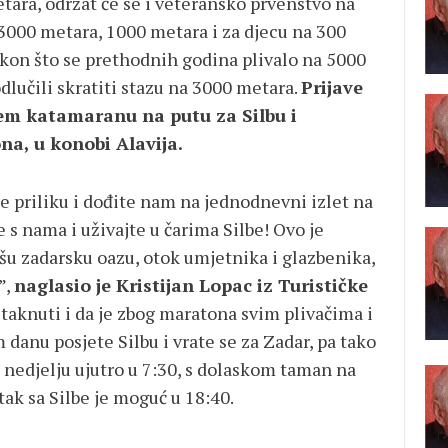
tara, održat će se i veteransko prvenstvo na
3000 metara, 1000 metara i za djecu na 300
Nakon što se prethodnih godina plivalo na 5000
dlučili skratiti stazu na 3000 metara.
Prijave
jem katamaranu na putu za Silbu i
a, u konobi Alavija.
te priliku i dođite nam na jednodnevni izlet na
e s nama i uživajte u čarima Silbe! Ovo je
ašu zadarsku oazu, otok umjetnika i glazbenika,
”,
naglasio je Kristijan Lopac iz Turističke
taknuti i da je zbog maratona svim plivačima i
danu posjete Silbu i vrate se za Zadar, pa tako
 nedjelju ujutro u 7:30, s dolaskom taman na
atak sa Silbe je moguć u 18:40.