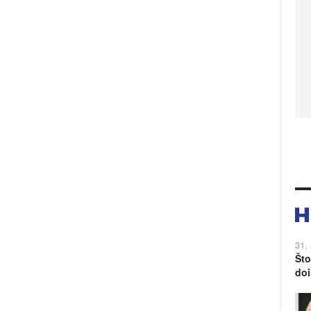
31.
Što
doi