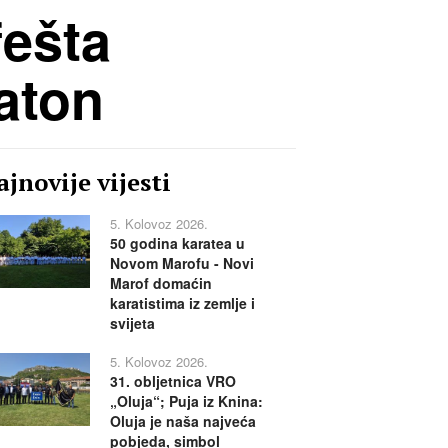
fešta
raton
jnovije vijesti
5. Kolovoz 2026.
50 godina karatea u
Novom Marofu - Novi
Marof domaćin
karatistima iz zemlje i
svijeta
5. Kolovoz 2026.
31. obljetnica VRO
„Oluja“; Puja iz Knina:
Oluja je naša najveća
pobjeda, simbol