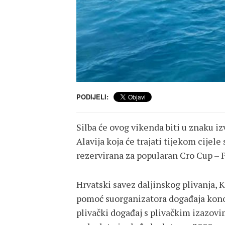
PODIJELI:
Silba će ovog vikenda biti u znaku i
Alavija koja će trajati tijekom cijele s
rezervirana za popularan Cro Cup –
Hrvatski savez daljinskog plivanja, 
pomoć suorganizatora događaja konob
plivački događaj s plivačkim izazovi