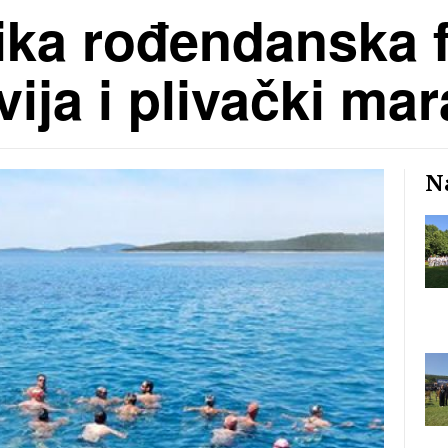
lika rođendanska 
ija i plivački ma
Na