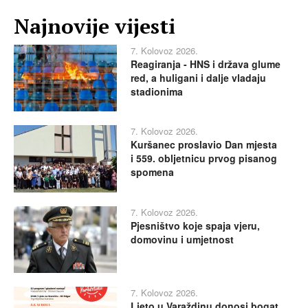
Najnovije vijesti
7. Kolovoz 2026.
Reagiranja - HNS i država glume
red, a huligani i dalje vladaju
stadionima
7. Kolovoz 2026.
Kuršanec proslavio Dan mjesta
i 559. obljetnicu prvog pisanog
spomena
7. Kolovoz 2026.
Pjesništvo koje spaja vjeru,
domovinu i umjetnost
7. Kolovoz 2026.
Ljeto u Varaždinu donosi bogat