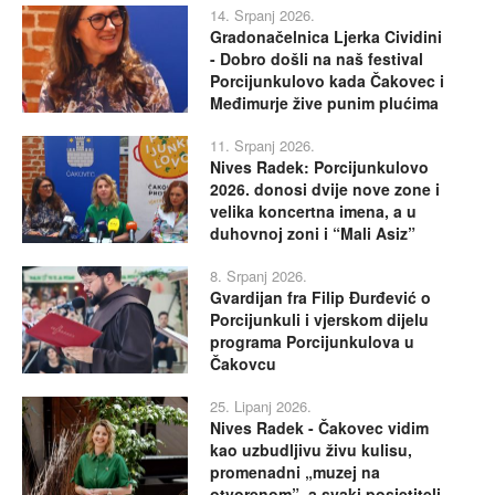
14. Srpanj 2026.
Gradonačelnica Ljerka Cividini
- Dobro došli na naš festival
Porcijunkulovo kada Čakovec i
Međimurje žive punim plućima
11. Srpanj 2026.
Nives Radek: Porcijunkulovo
2026. donosi dvije nove zone i
velika koncertna imena, a u
duhovnoj zoni i “Mali Asiz”
8. Srpanj 2026.
Gvardijan fra Filip Đurđević o
Porcijunkuli i vjerskom dijelu
programa Porcijunkulova u
Čakovcu
25. Lipanj 2026.
Nives Radek - Čakovec vidim
kao uzbudljivu živu kulisu,
promenadni „muzej na
otvorenom”, a svaki posjetitelj