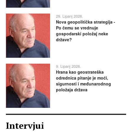
29. Lipanj 2026.
Nova geopolitička strategija -
Po čemu se vrednuje
gospodarski položaj neke
države?
9. Lipanj 2026.
Hrana kao geostrateška
odrednica pitanje je moći,
sigurnosti i međunarodnog
položaja država
Intervjui