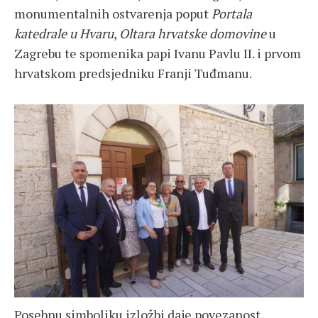
monumentalnih ostvarenja poput
Portala
katedrale u Hvaru
,
Oltara hrvatske domovine
u
Zagrebu te spomenika papi Ivanu Pavlu II. i prvom
hrvatskom predsjedniku Franji Tuđmanu.
Posebnu simboliku izložbi daje povezanost