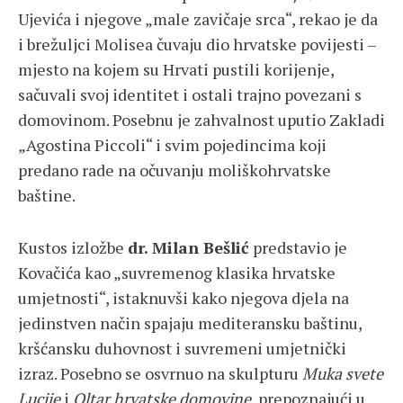
Ujevića i njegove „male zavičaje srca“, rekao je da
i brežuljci Molisea čuvaju dio hrvatske povijesti –
mjesto na kojem su Hrvati pustili korijenje,
sačuvali svoj identitet i ostali trajno povezani s
domovinom. Posebnu je zahvalnost uputio Zakladi
„Agostina Piccoli“ i svim pojedincima koji
predano rade na očuvanju moliškohrvatske
baštine.
Kustos izložbe
dr. Milan Bešlić
predstavio je
Kovačića kao „suvremenog klasika hrvatske
umjetnosti“, istaknuvši kako njegova djela na
jedinstven način spajaju mediteransku baštinu,
kršćansku duhovnost i suvremeni umjetnički
izraz. Posebno se osvrnuo na skulpturu
Muka svete
Lucije
i
Oltar hrvatske domovine
, prepoznajući u