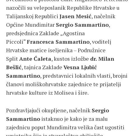
nazočili su veleposlanik Republike Hrvatske u
Talijanskoj Republici
Jasen Mesić
, načelnik
Općine Mundimitar
Sergio Sammartino
,
predsjednica Zaklade „Agostina
Piccoli“
Francesca Sammartino
, voditelj
Hrvatske matice iseljenika – Podružnice
Split
Ante Ćaleta
, kustos izložbe
dr. Milan
Bešlić
, tajnica Zaklade
Vesna Ljubić
Sammartino
, predstavnici lokalnih vlasti, brojni
članovi moliškohrvatske zajednice te prijatelji
hrvatske kulture iz Molisea i šire.
Pozdravljajući okupljene, načelnik
Sergio
Sammartino
istaknuo je kako je za malu
zajednicu poput Mundimitra velika čast ugostiti
umjetnika čije je stvaralaštvo obilježilo