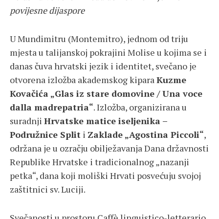
povijesne dijaspore
U Mundimitru (Montemitro), jednom od triju
mjesta u talijanskoj pokrajini Molise u kojima se i
danas čuva hrvatski jezik i identitet, svečano je
otvorena izložba akademskog kipara
Kuzme
Kovačića „Glas iz stare domovine / Una voce
dalla madrepatria“
. Izložba, organizirana u
suradnji
Hrvatske matice iseljenika –
Podružnice Split
i
Zaklade „Agostina Piccoli“
,
održana je u ozračju obilježavanja Dana državnosti
Republike Hrvatske i tradicionalnog „nazanji
petka“, dana koji moliški Hrvati posvećuju svojoj
zaštitnici sv. Luciji.
Svečanosti u prostoru Caffè linguistico-letterario