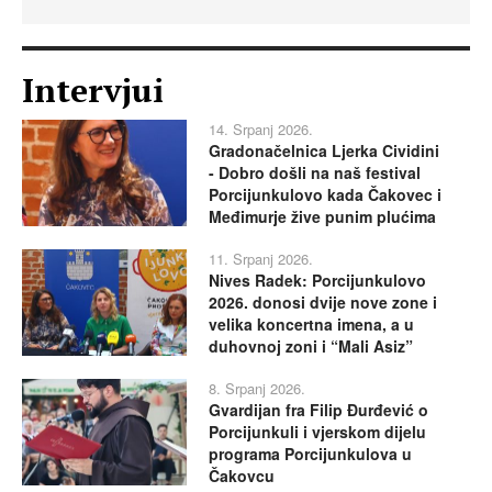
Intervjui
14. Srpanj 2026.
Gradonačelnica Ljerka Cividini
- Dobro došli na naš festival
Porcijunkulovo kada Čakovec i
Međimurje žive punim plućima
11. Srpanj 2026.
Nives Radek: Porcijunkulovo
2026. donosi dvije nove zone i
velika koncertna imena, a u
duhovnoj zoni i “Mali Asiz”
8. Srpanj 2026.
Gvardijan fra Filip Đurđević o
Porcijunkuli i vjerskom dijelu
programa Porcijunkulova u
Čakovcu