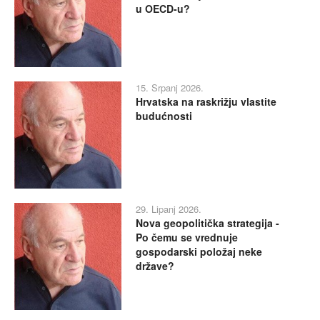
u OECD-u?
15. Srpanj 2026.
Hrvatska na raskrižju vlastite
budućnosti
29. Lipanj 2026.
Nova geopolitička strategija -
Po čemu se vrednuje
gospodarski položaj neke
države?