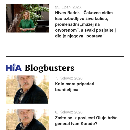
25. Lipanj 2026.
Nives Radek - Čakovec vidim
kao uzbudljivu živu kulisu,
promenadni „muzej na
otvorenom”, a svaki posjetitelj
dio je njegova „postava”
Blogbusters
7. Kolovoz 2026.
Knin mora pripadati
braniteljima
6. Kolovoz 2026.
Zašto se iz povijesti Oluje briše
general Ivan Korade?