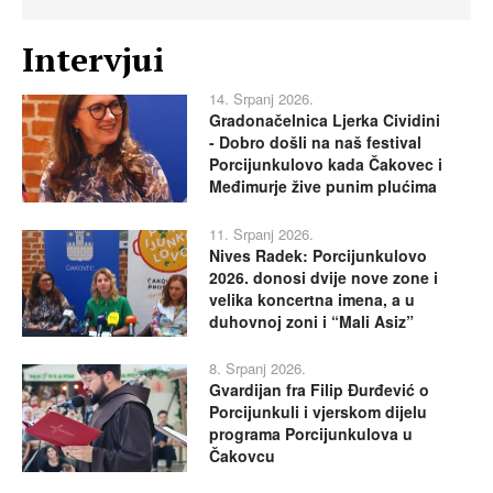
Intervjui
14. Srpanj 2026.
Gradonačelnica Ljerka Cividini
- Dobro došli na naš festival
Porcijunkulovo kada Čakovec i
Međimurje žive punim plućima
11. Srpanj 2026.
Nives Radek: Porcijunkulovo
2026. donosi dvije nove zone i
velika koncertna imena, a u
duhovnoj zoni i “Mali Asiz”
8. Srpanj 2026.
Gvardijan fra Filip Đurđević o
Porcijunkuli i vjerskom dijelu
programa Porcijunkulova u
Čakovcu