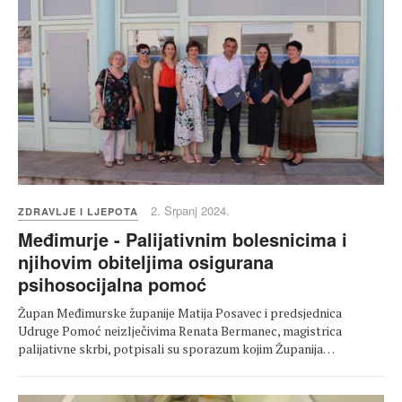
2. Srpanj 2024.
ZDRAVLJE I LJEPOTA
Međimurje - Palijativnim bolesnicima i
njihovim obiteljima osigurana
psihosocijalna pomoć
Župan Međimurske županije Matija Posavec i predsjednica
Udruge Pomoć neizlječivima Renata Bermanec, magistrica
palijativne skrbi, potpisali su sporazum kojim Županija…