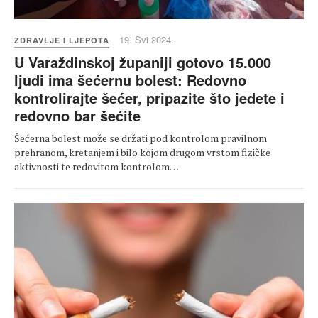
19. Svi 2024.
ZDRAVLJE I LJEPOTA
U Varaždinskoj županiji gotovo 15.000
ljudi ima šećernu bolest: Redovno
kontrolirajte šećer, pripazite što jedete i
redovno bar šećite
Šećerna bolest može se držati pod kontrolom pravilnom
prehranom, kretanjem i bilo kojom drugom vrstom fizičke
aktivnosti te redovitom kontrolom…